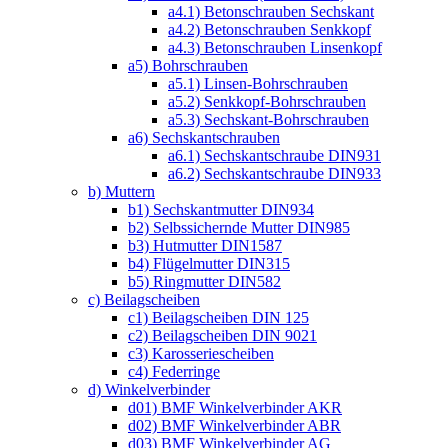
a4.1) Betonschrauben Sechskant
a4.2) Betonschrauben Senkkopf
a4.3) Betonschrauben Linsenkopf
a5) Bohrschrauben
a5.1) Linsen-Bohrschrauben
a5.2) Senkkopf-Bohrschrauben
a5.3) Sechskant-Bohrschrauben
a6) Sechskantschrauben
a6.1) Sechskantschraube DIN931
a6.2) Sechskantschraube DIN933
b) Muttern
b1) Sechskantmutter DIN934
b2) Selbssichernde Mutter DIN985
b3) Hutmutter DIN1587
b4) Flügelmutter DIN315
b5) Ringmutter DIN582
c) Beilagscheiben
c1) Beilagscheiben DIN 125
c2) Beilagscheiben DIN 9021
c3) Karosseriescheiben
c4) Federringe
d) Winkelverbinder
d01) BMF Winkelverbinder AKR
d02) BMF Winkelverbinder ABR
d03) BMF Winkelverbinder AG