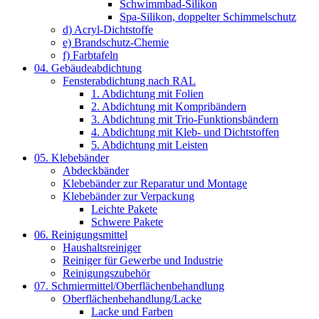
Schwimmbad-Silikon
Spa-Silikon, doppelter Schimmelschutz
d) Acryl-Dichtstoffe
e) Brandschutz-Chemie
f) Farbtafeln
04. Gebäudeabdichtung
Fensterabdichtung nach RAL
1. Abdichtung mit Folien
2. Abdichtung mit Kompribändern
3. Abdichtung mit Trio-Funktionsbändern
4. Abdichtung mit Kleb- und Dichtstoffen
5. Abdichtung mit Leisten
05. Klebebänder
Abdeckbänder
Klebebänder zur Reparatur und Montage
Klebebänder zur Verpackung
Leichte Pakete
Schwere Pakete
06. Reinigungsmittel
Haushaltsreiniger
Reiniger für Gewerbe und Industrie
Reinigungszubehör
07. Schmiermittel/Oberflächenbehandlung
Oberflächenbehandlung/Lacke
Lacke und Farben