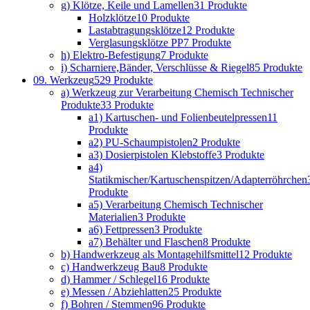
g) Klötze, Keile und Lamellen
31 Produkte
Holzklötze
10 Produkte
Lastabtragungsklötze
12 Produkte
Verglasungsklötze PP
7 Produkte
h) Elektro-Befestigung
7 Produkte
i) Scharniere,Bänder, Verschlüsse & Riegel
85 Produkte
09. Werkzeug
529 Produkte
a) Werkzeug zur Verarbeitung Chemisch Technischer
Produkte
33 Produkte
a1) Kartuschen- und Folienbeutelpressen
11
Produkte
a2) PU-Schaumpistolen
2 Produkte
a3) Dosierpistolen Klebstoffe
3 Produkte
a4)
Statikmischer/Kartuschenspitzen/Adapterröhrchen
Produkte
a5) Verarbeitung Chemisch Technischer
Materialien
3 Produkte
a6) Fettpressen
3 Produkte
a7) Behälter und Flaschen
8 Produkte
b) Handwerkzeug als Montagehilfsmittel
12 Produkte
c) Handwerkzeug Bau
8 Produkte
d) Hammer / Schlegel
16 Produkte
e) Messen / Abziehlatten
25 Produkte
f) Bohren / Stemmen
96 Produkte