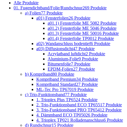
Alle
Produkte
01. Fugendichtband/Folie/Rundschnur
269 Produkte
a) Folien
77 Produkte
a01) Fensterfolien
26 Produkte
a01.1) Fensterfolie ME 508
2 Produkte
a01.2) Fensterfolie ME 504
6 Produkte
a01.3) Fensterfolie ME 500
16 Produkte
a01.4) Fensterfolie TP001
2 Produkte
a02) Wandanschluss bodentief
6 Produkte
a03) Diffusionsdicht
47 Produkte
Acrylatband luftdicht
2 Produkte
Aluminium-Folie
9 Produkte
Bitumenfolie
7 Produkte
EPDM-Folien
27 Produkte
b) Kompriband
80 Produkte
Kompriband Premium
34 Produkte
Kompriband Standard
27 Produkte
ML-Tec Pro TP670
19 Produkte
c) Trio-Funktionsband
77 Produkte
1. Trioplex Plus TP652
4 Produkte
2. Trio-Funktionsband ECO TP655
17 Produkte
3. Trio-Funktionsband PRO TP654
12 Produkte
4. Dämmband ECO TP050
26 Produkte
4. Trioplex TP021 Rolladenanschluss
6 Produkte
d) Rundschnur
15 Produkte