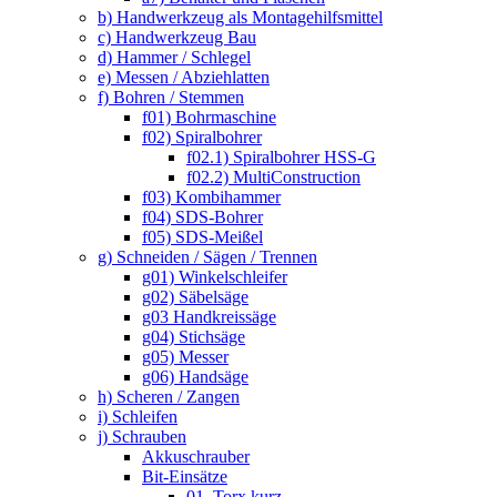
b) Handwerkzeug als Montagehilfsmittel
c) Handwerkzeug Bau
d) Hammer / Schlegel
e) Messen / Abziehlatten
f) Bohren / Stemmen
f01) Bohrmaschine
f02) Spiralbohrer
f02.1) Spiralbohrer HSS-G
f02.2) MultiConstruction
f03) Kombihammer
f04) SDS-Bohrer
f05) SDS-Meißel
g) Schneiden / Sägen / Trennen
g01) Winkelschleifer
g02) Säbelsäge
g03 Handkreissäge
g04) Stichsäge
g05) Messer
g06) Handsäge
h) Scheren / Zangen
i) Schleifen
j) Schrauben
Akkuschrauber
Bit-Einsätze
01. Torx kurz