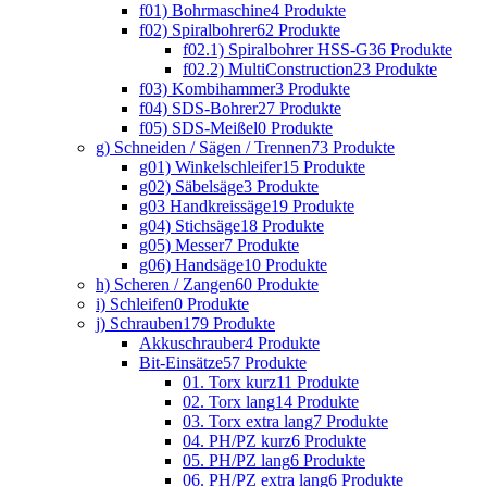
f01) Bohrmaschine
4 Produkte
f02) Spiralbohrer
62 Produkte
f02.1) Spiralbohrer HSS-G
36 Produkte
f02.2) MultiConstruction
23 Produkte
f03) Kombihammer
3 Produkte
f04) SDS-Bohrer
27 Produkte
f05) SDS-Meißel
0 Produkte
g) Schneiden / Sägen / Trennen
73 Produkte
g01) Winkelschleifer
15 Produkte
g02) Säbelsäge
3 Produkte
g03 Handkreissäge
19 Produkte
g04) Stichsäge
18 Produkte
g05) Messer
7 Produkte
g06) Handsäge
10 Produkte
h) Scheren / Zangen
60 Produkte
i) Schleifen
0 Produkte
j) Schrauben
179 Produkte
Akkuschrauber
4 Produkte
Bit-Einsätze
57 Produkte
01. Torx kurz
11 Produkte
02. Torx lang
14 Produkte
03. Torx extra lang
7 Produkte
04. PH/PZ kurz
6 Produkte
05. PH/PZ lang
6 Produkte
06. PH/PZ extra lang
6 Produkte