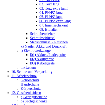
02. Torx lang
03. Torx extra lang
04. PH/PZ kurz
05. PH/PZ lang
06. PH/PZ extra lang
07. Innensechskant
08. Bithalter
Schraubenzieher
Schraubschlüssel
Steckschlüssel / Ratschen
k) Nagler. Akku und Druckluft
l) Elektrowerkzeuge
l01) Akkus / Ladegeräte
l02) Akkugeräte
l03) Kabelgeräte
m) Leitern
10. Schutz und Verpackung
11. Arbeitsschutz
Gehörschutz
Handschuhe
Körperschutz
12. Geschenksideen
a) Wertgutscheine
b) Sachgeschenke