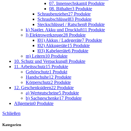
07. Innensechskant
4 Produkte
08. Bithalter
3 Produkte
Schraubenzieher
27 Produkte
Schraubschlüssel
83 Produkte
Steckschlüssel / Ratschen
8 Produkte
k) Nagler. Akku und Druckluft
11 Produkte
l) Elektrowerkzeuge
28 Produkte
l01) Akkus / Ladegeräte
7 Produkte
l02) Akkugeräte
15 Produkte
l03) Kabelgeräte
6 Produkte
m) Leitern
10 Produkte
10. Schutz und Verpackung
8 Produkte
11. Arbeitsschutz
15 Produkte
Gehörschutz
1 Produkt
Handschuhe
12 Produkte
Körperschutz
2 Produkte
12. Geschenksideen
22 Produkte
a) Wertgutscheine
5 Produkte
b) Sachgeschenke
17 Produkte
Allgemein
0 Produkte
Schließen
Kategorien