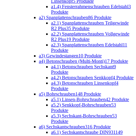
Linsenkopf
5 Produkte
a1.4) Fensterrahmenschrauben Edelstahl
3
Produkte
a2) Spanplattenschrauben
86 Produkte
a2.1) Spanplattenschrauben Teilgewinde
R2 Plus
35 Produkte
a2.2) Spanplattenschrauben Vollgewinde
R2 Plus
19 Produkte
a2.3) Spanplattenschrauben Edelstahl
11
Produkte
a3) Gewindestangen
10 Produkte
a4) Betonschrauben (Multi-Monti)
17 Produkte
a4.1) Betonschrauben Sechskant
9
Produkte
a4.2) Betonschrauben Senkkopf
4 Produkte
a4.3) Betonschrauben Linsenkopf
4
Produkte
a5) Bohrschrauben
148 Produkte
a5.1) Linsen-Bohrschrauben
42 Produkte
a5.2) Senkkopf-Bohrschrauben
53
Produkte
a5.3) Sechskant-Bohrschrauben
53
Produkte
a6) Sechskantschrauben
316 Produkte
a6.1) Sechskantschraube DIN931
149