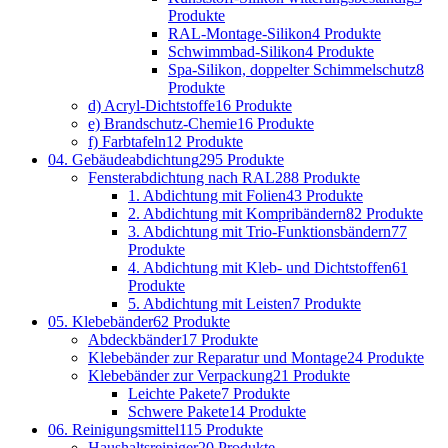
Produkte
RAL-Montage-Silikon
4 Produkte
Schwimmbad-Silikon
4 Produkte
Spa-Silikon, doppelter Schimmelschutz
8
Produkte
d) Acryl-Dichtstoffe
16 Produkte
e) Brandschutz-Chemie
16 Produkte
f) Farbtafeln
12 Produkte
04. Gebäudeabdichtung
295 Produkte
Fensterabdichtung nach RAL
288 Produkte
1. Abdichtung mit Folien
43 Produkte
2. Abdichtung mit Kompribändern
82 Produkte
3. Abdichtung mit Trio-Funktionsbändern
77
Produkte
4. Abdichtung mit Kleb- und Dichtstoffen
61
Produkte
5. Abdichtung mit Leisten
7 Produkte
05. Klebebänder
62 Produkte
Abdeckbänder
17 Produkte
Klebebänder zur Reparatur und Montage
24 Produkte
Klebebänder zur Verpackung
21 Produkte
Leichte Pakete
7 Produkte
Schwere Pakete
14 Produkte
06. Reinigungsmittel
115 Produkte
Haushaltsreiniger
20 Produkte