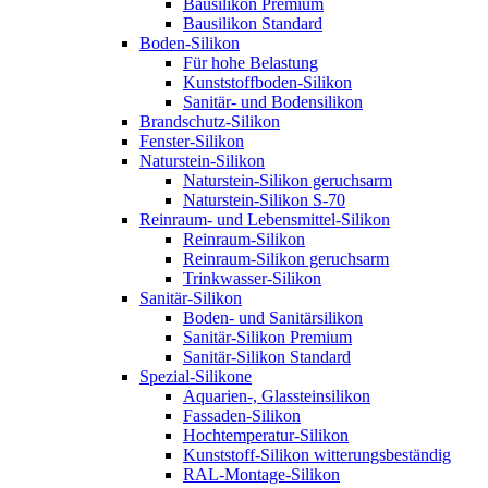
Bausilikon Premium
Bausilikon Standard
Boden-Silikon
Für hohe Belastung
Kunststoffboden-Silikon
Sanitär- und Bodensilikon
Brandschutz-Silikon
Fenster-Silikon
Naturstein-Silikon
Naturstein-Silikon geruchsarm
Naturstein-Silikon S-70
Reinraum- und Lebensmittel-Silikon
Reinraum-Silikon
Reinraum-Silikon geruchsarm
Trinkwasser-Silikon
Sanitär-Silikon
Boden- und Sanitärsilikon
Sanitär-Silikon Premium
Sanitär-Silikon Standard
Spezial-Silikone
Aquarien-, Glassteinsilikon
Fassaden-Silikon
Hochtemperatur-Silikon
Kunststoff-Silikon witterungsbeständig
RAL-Montage-Silikon