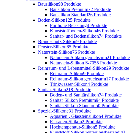
Bausilikon
98 Produkte
Bausilikon Premium
72 Produkte
Bausilikon Standard
26 Produkte
Boden-Silikon
125 Produkte
Für hohe Belastung
4 Produkte
Kunststoffboden-Silikon
46 Produkte
Sanitär- und Bodensilikon
74 Produkte
Brandschutz-Silikon
9 Produkte
Fenster-Silikon
65 Produkte
Naturstein-Silikon
76 Produkte
Naturstein-Silikon geruchsarm
21 Produkte
Naturstein-Silikon S-70
55 Produkte
Reinraum- und Lebensmittel-Silikon
29 Produkte
Reinraum-Silikon
9 Produkte
Reinraum-Silikon geruchsarm
17 Produkte
Trinkwasser-Silikon
4 Produkte
Sanitär-Silikon
218 Produkte
Boden- und Sanitärsilikon
74 Produkte
Sanitär-Silikon Premium
94 Produkte
Sanitär-Silikon Standard
50 Produkte
Spezial-Silikone
31 Produkte
Aquarien-, Glassteinsilikon
4 Produkte
Fassaden-Silikon
2 Produkte
Hochtemperatur-Silikon
5 Produkte
Kunststoff-Silikon witterungsbeständig
3