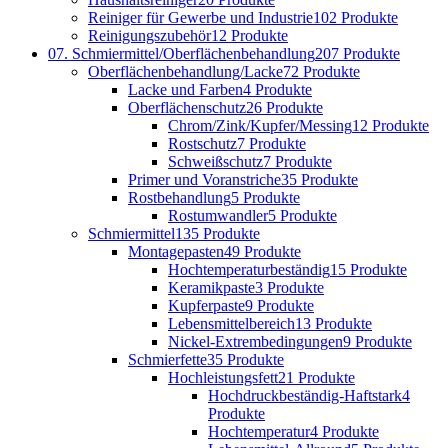
Reiniger für Gewerbe und Industrie
102 Produkte
Reinigungszubehör
12 Produkte
07. Schmiermittel/Oberflächenbehandlung
207 Produkte
Oberflächenbehandlung/Lacke
72 Produkte
Lacke und Farben
4 Produkte
Oberflächenschutz
26 Produkte
Chrom/Zink/Kupfer/Messing
12 Produkte
Rostschutz
7 Produkte
Schweißschutz
7 Produkte
Primer und Voranstriche
35 Produkte
Rostbehandlung
5 Produkte
Rostumwandler
5 Produkte
Schmiermittel
135 Produkte
Montagepasten
49 Produkte
Hochtemperaturbeständig
15 Produkte
Keramikpaste
3 Produkte
Kupferpaste
9 Produkte
Lebensmittelbereich
13 Produkte
Nickel-Extrembedingungen
9 Produkte
Schmierfette
35 Produkte
Hochleistungsfett
21 Produkte
Hochdruckbeständig-Haftstark
4
Produkte
Hochtemperatur
4 Produkte