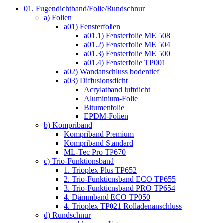
01. Fugendichtband/Folie/Rundschnur
a) Folien
a01) Fensterfolien
a01.1) Fensterfolie ME 508
a01.2) Fensterfolie ME 504
a01.3) Fensterfolie ME 500
a01.4) Fensterfolie TP001
a02) Wandanschluss bodentief
a03) Diffusionsdicht
Acrylatband luftdicht
Aluminium-Folie
Bitumenfolie
EPDM-Folien
b) Kompriband
Kompriband Premium
Kompriband Standard
ML-Tec Pro TP670
c) Trio-Funktionsband
1. Trioplex Plus TP652
2. Trio-Funktionsband ECO TP655
3. Trio-Funktionsband PRO TP654
4. Dämmband ECO TP050
4. Trioplex TP021 Rolladenanschluss
d) Rundschnur