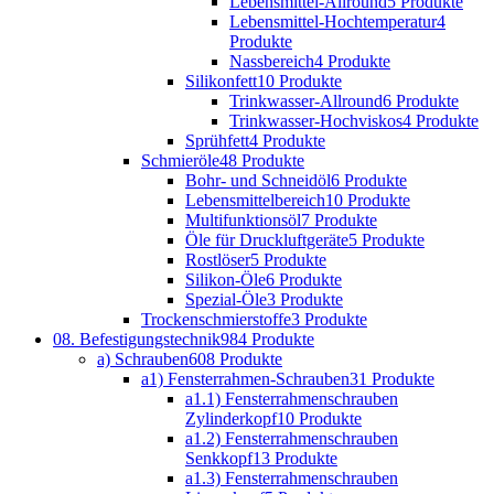
Lebensmittel-Allround
5 Produkte
Lebensmittel-Hochtemperatur
4
Produkte
Nassbereich
4 Produkte
Silikonfett
10 Produkte
Trinkwasser-Allround
6 Produkte
Trinkwasser-Hochviskos
4 Produkte
Sprühfett
4 Produkte
Schmieröle
48 Produkte
Bohr- und Schneidöl
6 Produkte
Lebensmittelbereich
10 Produkte
Multifunktionsöl
7 Produkte
Öle für Druckluftgeräte
5 Produkte
Rostlöser
5 Produkte
Silikon-Öle
6 Produkte
Spezial-Öle
3 Produkte
Trockenschmierstoffe
3 Produkte
08. Befestigungstechnik
984 Produkte
a) Schrauben
608 Produkte
a1) Fensterrahmen-Schrauben
31 Produkte
a1.1) Fensterrahmenschrauben
Zylinderkopf
10 Produkte
a1.2) Fensterrahmenschrauben
Senkkopf
13 Produkte
a1.3) Fensterrahmenschrauben