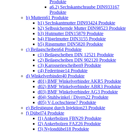
Produkte
a6.2) Sechskantschraube DIN933
167
Produkte
b) Muttern
61 Produkte
b1) Sechskantmutter DIN934
24 Produkte
b2) Selbssichernde Mutter DIN985
23 Produkte
b3) Hutmutter DIN1587
9 Produkte
b4) Flügelmutter DIN315
5 Produkte
b5) Ringmutter DIN582
0 Produkte
c) Beilagscheiben
64 Produkte
c1) Beilagscheiben DIN 125
21 Produkte
c2) Beilagscheiben DIN 9021
20 Produkte
c3) Karosseriescheiben
9 Produkte
c4) Federringe
14 Produkte
d) Winkelverbinder
40 Produkte
d01) BMF Winkelverbinder AKR
5 Produkte
d02) BMF Winkelverbinder ABR
3 Produkte
d03) BMF Winkelverbinder AG
3 Produkte
d04) Stuhlwinkel / Divers
22 Produkte
d05) V-Lochschiene
7 Produkte
e) Befestigung durch Injektion
23 Produkte
f) Dübel
74 Produkte
f1) Ankerbolzen FBN
29 Produkte
f2) Ankerbolzen FAZ
26 Produkte
f3) Nylondübel
18 Produkte