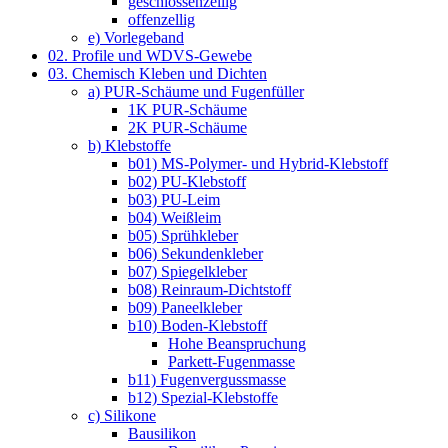
geschlossenzellig
offenzellig
e) Vorlegeband
02. Profile und WDVS-Gewebe
03. Chemisch Kleben und Dichten
a) PUR-Schäume und Fugenfüller
1K PUR-Schäume
2K PUR-Schäume
b) Klebstoffe
b01) MS-Polymer- und Hybrid-Klebstoff
b02) PU-Klebstoff
b03) PU-Leim
b04) Weißleim
b05) Sprühkleber
b06) Sekundenkleber
b07) Spiegelkleber
b08) Reinraum-Dichtstoff
b09) Paneelkleber
b10) Boden-Klebstoff
Hohe Beanspruchung
Parkett-Fugenmasse
b11) Fugenvergussmasse
b12) Spezial-Klebstoffe
c) Silikone
Bausilikon