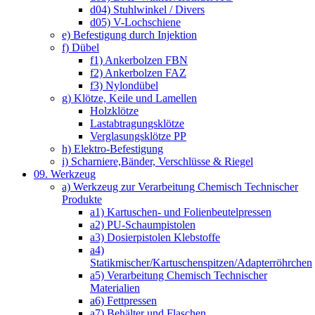
d04) Stuhlwinkel / Divers
d05) V-Lochschiene
e) Befestigung durch Injektion
f) Dübel
f1) Ankerbolzen FBN
f2) Ankerbolzen FAZ
f3) Nylondübel
g) Klötze, Keile und Lamellen
Holzklötze
Lastabtragungsklötze
Verglasungsklötze PP
h) Elektro-Befestigung
i) Scharniere,Bänder, Verschlüsse & Riegel
09. Werkzeug
a) Werkzeug zur Verarbeitung Chemisch Technischer
Produkte
a1) Kartuschen- und Folienbeutelpressen
a2) PU-Schaumpistolen
a3) Dosierpistolen Klebstoffe
a4)
Statikmischer/Kartuschenspitzen/Adapterröhrchen
a5) Verarbeitung Chemisch Technischer
Materialien
a6) Fettpressen
a7) Behälter und Flaschen