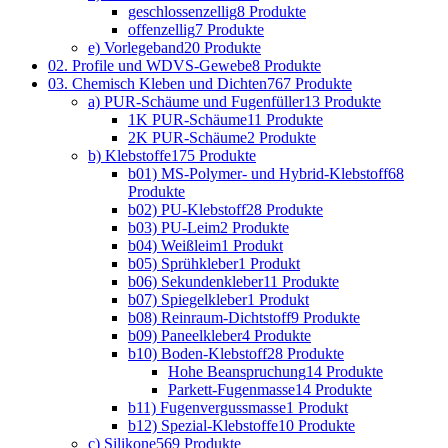
geschlossenzellig
8 Produkte
offenzellig
7 Produkte
e) Vorlegeband
20 Produkte
02. Profile und WDVS-Gewebe
8 Produkte
03. Chemisch Kleben und Dichten
767 Produkte
a) PUR-Schäume und Fugenfüller
13 Produkte
1K PUR-Schäume
11 Produkte
2K PUR-Schäume
2 Produkte
b) Klebstoffe
175 Produkte
b01) MS-Polymer- und Hybrid-Klebstoff
68
Produkte
b02) PU-Klebstoff
28 Produkte
b03) PU-Leim
2 Produkte
b04) Weißleim
1 Produkt
b05) Sprühkleber
1 Produkt
b06) Sekundenkleber
11 Produkte
b07) Spiegelkleber
1 Produkt
b08) Reinraum-Dichtstoff
9 Produkte
b09) Paneelkleber
4 Produkte
b10) Boden-Klebstoff
28 Produkte
Hohe Beanspruchung
14 Produkte
Parkett-Fugenmasse
14 Produkte
b11) Fugenvergussmasse
1 Produkt
b12) Spezial-Klebstoffe
10 Produkte
c) Silikone
569 Produkte