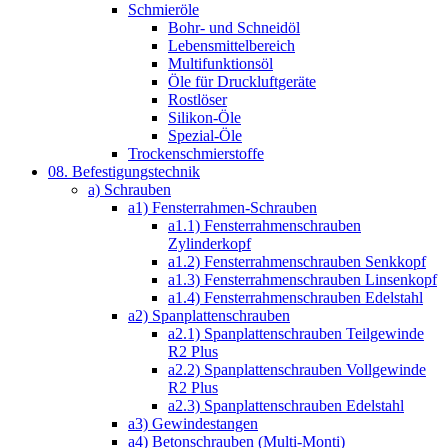
Schmieröle
Bohr- und Schneidöl
Lebensmittelbereich
Multifunktionsöl
Öle für Druckluftgeräte
Rostlöser
Silikon-Öle
Spezial-Öle
Trockenschmierstoffe
08. Befestigungstechnik
a) Schrauben
a1) Fensterrahmen-Schrauben
a1.1) Fensterrahmenschrauben
Zylinderkopf
a1.2) Fensterrahmenschrauben Senkkopf
a1.3) Fensterrahmenschrauben Linsenkopf
a1.4) Fensterrahmenschrauben Edelstahl
a2) Spanplattenschrauben
a2.1) Spanplattenschrauben Teilgewinde
R2 Plus
a2.2) Spanplattenschrauben Vollgewinde
R2 Plus
a2.3) Spanplattenschrauben Edelstahl
a3) Gewindestangen
a4) Betonschrauben (Multi-Monti)