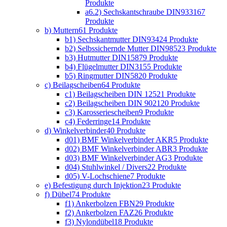
Produkte
a6.2) Sechskantschraube DIN933
167
Produkte
b) Muttern
61 Produkte
b1) Sechskantmutter DIN934
24 Produkte
b2) Selbssichernde Mutter DIN985
23 Produkte
b3) Hutmutter DIN1587
9 Produkte
b4) Flügelmutter DIN315
5 Produkte
b5) Ringmutter DIN582
0 Produkte
c) Beilagscheiben
64 Produkte
c1) Beilagscheiben DIN 125
21 Produkte
c2) Beilagscheiben DIN 9021
20 Produkte
c3) Karosseriescheiben
9 Produkte
c4) Federringe
14 Produkte
d) Winkelverbinder
40 Produkte
d01) BMF Winkelverbinder AKR
5 Produkte
d02) BMF Winkelverbinder ABR
3 Produkte
d03) BMF Winkelverbinder AG
3 Produkte
d04) Stuhlwinkel / Divers
22 Produkte
d05) V-Lochschiene
7 Produkte
e) Befestigung durch Injektion
23 Produkte
f) Dübel
74 Produkte
f1) Ankerbolzen FBN
29 Produkte
f2) Ankerbolzen FAZ
26 Produkte
f3) Nylondübel
18 Produkte