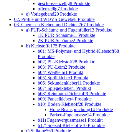
geschlossenzellig
8 Produkte
offenzellig
7 Produkte
e) Vorlegeband
20 Produkte
02. Profile und WDVS-Gewebe
8 Produkte
03. Chemisch Kleben und Dichten
767 Produkte
a) PUR-Schäume und Fugenfüller
13 Produkte
1K PUR-Schäume
11 Produkte
2K PUR-Schäume
2 Produkte
b) Klebstoffe
175 Produkte
b01) MS-Polymer- und Hybrid-Klebstoff
68
Produkte
b02) PU-Klebstoff
28 Produkte
b03) PU-Leim
2 Produkte
b04) Weißleim
1 Produkt
b05) Sprühkleber
1 Produkt
b06) Sekundenkleber
11 Produkte
b07) Spiegelkleber
1 Produkt
b08) Reinraum-Dichtstoff
9 Produkte
b09) Paneelkleber
4 Produkte
b10) Boden-Klebstoff
28 Produkte
Hohe Beanspruchung
14 Produkte
Parkett-Fugenmasse
14 Produkte
b11) Fugenvergussmasse
1 Produkt
b12) Spezial-Klebstoffe
10 Produkte
c) Silikone
569 Produkte