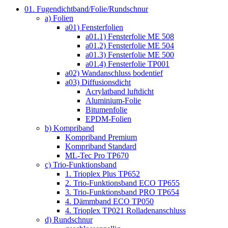
01. Fugendichtband/Folie/Rundschnur
a) Folien
a01) Fensterfolien
a01.1) Fensterfolie ME 508
a01.2) Fensterfolie ME 504
a01.3) Fensterfolie ME 500
a01.4) Fensterfolie TP001
a02) Wandanschluss bodentief
a03) Diffusionsdicht
Acrylatband luftdicht
Aluminium-Folie
Bitumenfolie
EPDM-Folien
b) Kompriband
Kompriband Premium
Kompriband Standard
ML-Tec Pro TP670
c) Trio-Funktionsband
1. Trioplex Plus TP652
2. Trio-Funktionsband ECO TP655
3. Trio-Funktionsband PRO TP654
4. Dämmband ECO TP050
4. Trioplex TP021 Rolladenanschluss
d) Rundschnur