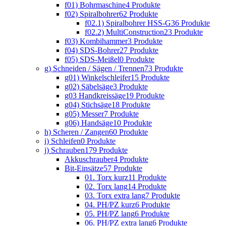
f01) Bohrmaschine
4 Produkte
f02) Spiralbohrer
62 Produkte
f02.1) Spiralbohrer HSS-G
36 Produkte
f02.2) MultiConstruction
23 Produkte
f03) Kombihammer
3 Produkte
f04) SDS-Bohrer
27 Produkte
f05) SDS-Meißel
0 Produkte
g) Schneiden / Sägen / Trennen
73 Produkte
g01) Winkelschleifer
15 Produkte
g02) Säbelsäge
3 Produkte
g03 Handkreissäge
19 Produkte
g04) Stichsäge
18 Produkte
g05) Messer
7 Produkte
g06) Handsäge
10 Produkte
h) Scheren / Zangen
60 Produkte
i) Schleifen
0 Produkte
j) Schrauben
179 Produkte
Akkuschrauber
4 Produkte
Bit-Einsätze
57 Produkte
01. Torx kurz
11 Produkte
02. Torx lang
14 Produkte
03. Torx extra lang
7 Produkte
04. PH/PZ kurz
6 Produkte
05. PH/PZ lang
6 Produkte
06. PH/PZ extra lang
6 Produkte