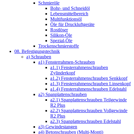
Schmieröle
Bohr- und Schneidöl
Lebensmittelbereich
Multifunktionsöl
Öle für Druckluftgeräte
Rostlöser
Silikon-Öle
Spezial-Öle
Trockenschmierstoffe
08. Befestigungstechnik
a) Schrauben
a1) Fensterrahmen-Schrauben
a1.1) Fensterrahmenschrauben
Zylinderkopf
a1.2) Fensterrahmenschrauben Senkkopf
a1.3) Fensterrahmenschrauben Linsenkopf
a1.4) Fensterrahmenschrauben Edelstahl
a2) Spanplattenschrauben
a2.1) Spanplattenschrauben Teilgewinde
R2 Plus
a2.2) Spanplattenschrauben Vollgewinde
R2 Plus
a2.3) Spanplattenschrauben Edelstahl
a3) Gewindestangen
a4) Betonschrauben (Multi-Monti)