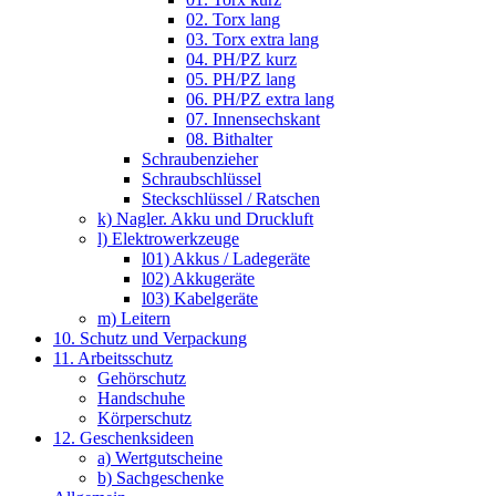
02. Torx lang
03. Torx extra lang
04. PH/PZ kurz
05. PH/PZ lang
06. PH/PZ extra lang
07. Innensechskant
08. Bithalter
Schraubenzieher
Schraubschlüssel
Steckschlüssel / Ratschen
k) Nagler. Akku und Druckluft
l) Elektrowerkzeuge
l01) Akkus / Ladegeräte
l02) Akkugeräte
l03) Kabelgeräte
m) Leitern
10. Schutz und Verpackung
11. Arbeitsschutz
Gehörschutz
Handschuhe
Körperschutz
12. Geschenksideen
a) Wertgutscheine
b) Sachgeschenke