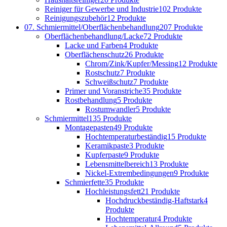
Reiniger für Gewerbe und Industrie
102 Produkte
Reinigungszubehör
12 Produkte
07. Schmiermittel/Oberflächenbehandlung
207 Produkte
Oberflächenbehandlung/Lacke
72 Produkte
Lacke und Farben
4 Produkte
Oberflächenschutz
26 Produkte
Chrom/Zink/Kupfer/Messing
12 Produkte
Rostschutz
7 Produkte
Schweißschutz
7 Produkte
Primer und Voranstriche
35 Produkte
Rostbehandlung
5 Produkte
Rostumwandler
5 Produkte
Schmiermittel
135 Produkte
Montagepasten
49 Produkte
Hochtemperaturbeständig
15 Produkte
Keramikpaste
3 Produkte
Kupferpaste
9 Produkte
Lebensmittelbereich
13 Produkte
Nickel-Extrembedingungen
9 Produkte
Schmierfette
35 Produkte
Hochleistungsfett
21 Produkte
Hochdruckbeständig-Haftstark
4
Produkte
Hochtemperatur
4 Produkte