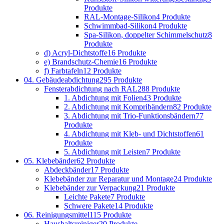
Produkte
RAL-Montage-Silikon
4 Produkte
Schwimmbad-Silikon
4 Produkte
Spa-Silikon, doppelter Schimmelschutz
8
Produkte
d) Acryl-Dichtstoffe
16 Produkte
e) Brandschutz-Chemie
16 Produkte
f) Farbtafeln
12 Produkte
04. Gebäudeabdichtung
295 Produkte
Fensterabdichtung nach RAL
288 Produkte
1. Abdichtung mit Folien
43 Produkte
2. Abdichtung mit Kompribändern
82 Produkte
3. Abdichtung mit Trio-Funktionsbändern
77
Produkte
4. Abdichtung mit Kleb- und Dichtstoffen
61
Produkte
5. Abdichtung mit Leisten
7 Produkte
05. Klebebänder
62 Produkte
Abdeckbänder
17 Produkte
Klebebänder zur Reparatur und Montage
24 Produkte
Klebebänder zur Verpackung
21 Produkte
Leichte Pakete
7 Produkte
Schwere Pakete
14 Produkte
06. Reinigungsmittel
115 Produkte
Haushaltsreiniger
20 Produkte