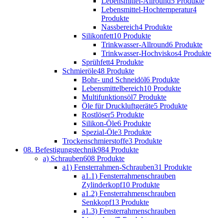
Lebensmittel-Allround
5 Produkte
Lebensmittel-Hochtemperatur
4
Produkte
Nassbereich
4 Produkte
Silikonfett
10 Produkte
Trinkwasser-Allround
6 Produkte
Trinkwasser-Hochviskos
4 Produkte
Sprühfett
4 Produkte
Schmieröle
48 Produkte
Bohr- und Schneidöl
6 Produkte
Lebensmittelbereich
10 Produkte
Multifunktionsöl
7 Produkte
Öle für Druckluftgeräte
5 Produkte
Rostlöser
5 Produkte
Silikon-Öle
6 Produkte
Spezial-Öle
3 Produkte
Trockenschmierstoffe
3 Produkte
08. Befestigungstechnik
984 Produkte
a) Schrauben
608 Produkte
a1) Fensterrahmen-Schrauben
31 Produkte
a1.1) Fensterrahmenschrauben
Zylinderkopf
10 Produkte
a1.2) Fensterrahmenschrauben
Senkkopf
13 Produkte
a1.3) Fensterrahmenschrauben