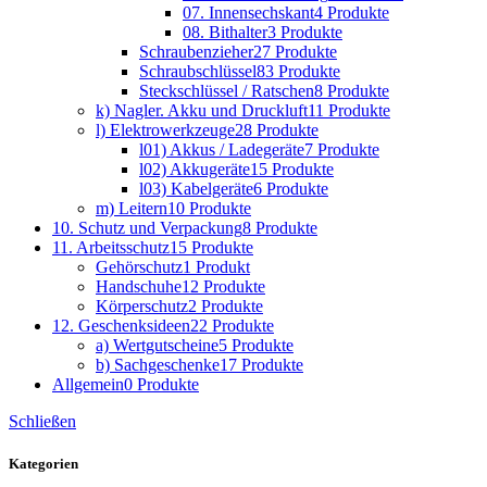
07. Innensechskant
4 Produkte
08. Bithalter
3 Produkte
Schraubenzieher
27 Produkte
Schraubschlüssel
83 Produkte
Steckschlüssel / Ratschen
8 Produkte
k) Nagler. Akku und Druckluft
11 Produkte
l) Elektrowerkzeuge
28 Produkte
l01) Akkus / Ladegeräte
7 Produkte
l02) Akkugeräte
15 Produkte
l03) Kabelgeräte
6 Produkte
m) Leitern
10 Produkte
10. Schutz und Verpackung
8 Produkte
11. Arbeitsschutz
15 Produkte
Gehörschutz
1 Produkt
Handschuhe
12 Produkte
Körperschutz
2 Produkte
12. Geschenksideen
22 Produkte
a) Wertgutscheine
5 Produkte
b) Sachgeschenke
17 Produkte
Allgemein
0 Produkte
Schließen
Kategorien