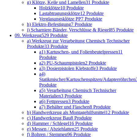
g) Klötze, Keile und Lamellen
31 Produkte
Holzklötze
10 Produkte
Lastabtragungsklötze
12 Produkte
Verglasungsklötze PP
7 Produkte
h) Elektro-Befestigung
7 Produkte
i) Scharniere,Bänder, Verschlüsse & Riegel
85 Produkte
09. Werkzeug
529 Produkte
a) Werkzeug zur Verarbeitung Chemisch Technischer
Produkte
33 Produkte
a1) Kartuschen- und Folienbeutelpressen
11
Produkte
a2) PU-Schaumpistolen
2 Produkte
a3) Dosierpistolen Klebstoffe
3 Produkte
a4)
Statikmischer/Kartuschenspitzen/Adapterröhrchen
Produkte
a5) Verarbeitung Chemisch Technischer
Materialien
3 Produkte
a6) Fettpressen
3 Produkte
a7) Behälter und Flaschen
8 Produkte
b) Handwerkzeug als Montagehilfsmittel
12 Produkte
c) Handwerkzeug Bau
8 Produkte
d) Hammer / Schlegel
16 Produkte
e) Messen / Abziehlatten
25 Produkte
f) Bohren / Stemmen
96 Produkte