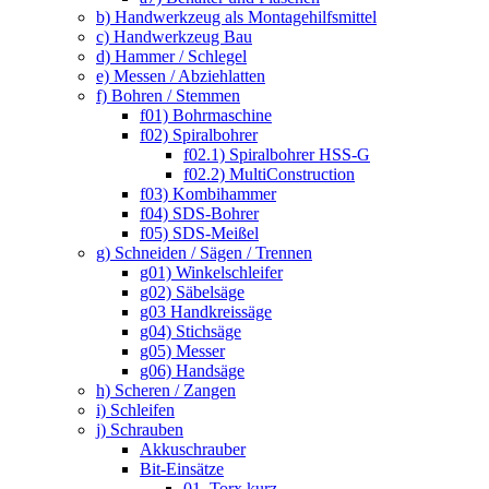
b) Handwerkzeug als Montagehilfsmittel
c) Handwerkzeug Bau
d) Hammer / Schlegel
e) Messen / Abziehlatten
f) Bohren / Stemmen
f01) Bohrmaschine
f02) Spiralbohrer
f02.1) Spiralbohrer HSS-G
f02.2) MultiConstruction
f03) Kombihammer
f04) SDS-Bohrer
f05) SDS-Meißel
g) Schneiden / Sägen / Trennen
g01) Winkelschleifer
g02) Säbelsäge
g03 Handkreissäge
g04) Stichsäge
g05) Messer
g06) Handsäge
h) Scheren / Zangen
i) Schleifen
j) Schrauben
Akkuschrauber
Bit-Einsätze
01. Torx kurz