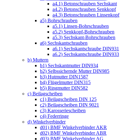
a4.1) Betonschrauben Sechskant
a4.2) Betonschrauben Senkkopf
a4.3) Betonschrauben Linsenkopf
a5) Bohrschrauben
a5.1) Linsen-Bohrschrauben
a5.2) Senkkopf-Bohrschrauben
a5.3) Sechskant-Bohrschrauben
a6) Sechskantschrauben
a6.1) Sechskantschraube DIN931
a6.2) Sechskantschraube DIN933
b) Muttern
b1) Sechskantmutter DIN934
b2) Selbssichernde Mutter DIN985
b3) Hutmutter DIN1587
b4) Flügelmutter DIN315
b5) Ringmutter DIN582
c) Beilagscheiben
c1) Beilagscheiben DIN 125
c2) Beilagscheiben DIN 9021
c3) Karosseriescheiben
c4) Federringe
d) Winkelverbinder
d01) BMF Winkelverbinder AKR
d02) BMF Winkelverbinder ABR
d03) BMF Winkelverbinder AG