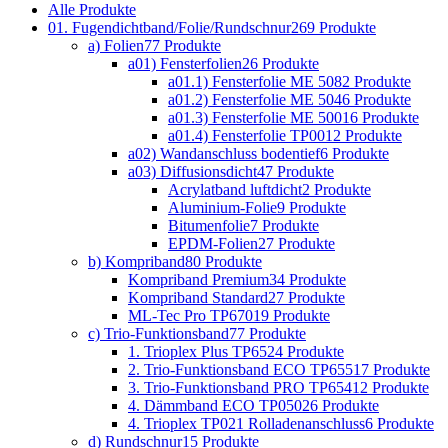
Alle
Produkte
01. Fugendichtband/Folie/Rundschnur
269 Produkte
a) Folien
77 Produkte
a01) Fensterfolien
26 Produkte
a01.1) Fensterfolie ME 508
2 Produkte
a01.2) Fensterfolie ME 504
6 Produkte
a01.3) Fensterfolie ME 500
16 Produkte
a01.4) Fensterfolie TP001
2 Produkte
a02) Wandanschluss bodentief
6 Produkte
a03) Diffusionsdicht
47 Produkte
Acrylatband luftdicht
2 Produkte
Aluminium-Folie
9 Produkte
Bitumenfolie
7 Produkte
EPDM-Folien
27 Produkte
b) Kompriband
80 Produkte
Kompriband Premium
34 Produkte
Kompriband Standard
27 Produkte
ML-Tec Pro TP670
19 Produkte
c) Trio-Funktionsband
77 Produkte
1. Trioplex Plus TP652
4 Produkte
2. Trio-Funktionsband ECO TP655
17 Produkte
3. Trio-Funktionsband PRO TP654
12 Produkte
4. Dämmband ECO TP050
26 Produkte
4. Trioplex TP021 Rolladenanschluss
6 Produkte
d) Rundschnur
15 Produkte