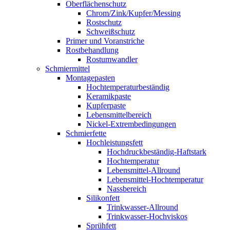
Oberflächenschutz
Chrom/Zink/Kupfer/Messing
Rostschutz
Schweißschutz
Primer und Voranstriche
Rostbehandlung
Rostumwandler
Schmiermittel
Montagepasten
Hochtemperaturbeständig
Keramikpaste
Kupferpaste
Lebensmittelbereich
Nickel-Extrembedingungen
Schmierfette
Hochleistungsfett
Hochdruckbeständig-Haftstark
Hochtemperatur
Lebensmittel-Allround
Lebensmittel-Hochtemperatur
Nassbereich
Silikonfett
Trinkwasser-Allround
Trinkwasser-Hochviskos
Sprühfett