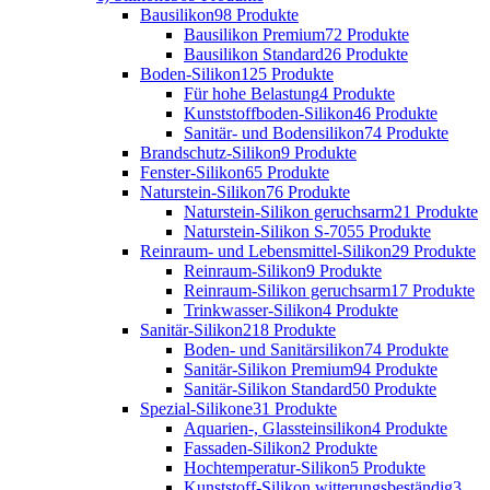
Bausilikon
98 Produkte
Bausilikon Premium
72 Produkte
Bausilikon Standard
26 Produkte
Boden-Silikon
125 Produkte
Für hohe Belastung
4 Produkte
Kunststoffboden-Silikon
46 Produkte
Sanitär- und Bodensilikon
74 Produkte
Brandschutz-Silikon
9 Produkte
Fenster-Silikon
65 Produkte
Naturstein-Silikon
76 Produkte
Naturstein-Silikon geruchsarm
21 Produkte
Naturstein-Silikon S-70
55 Produkte
Reinraum- und Lebensmittel-Silikon
29 Produkte
Reinraum-Silikon
9 Produkte
Reinraum-Silikon geruchsarm
17 Produkte
Trinkwasser-Silikon
4 Produkte
Sanitär-Silikon
218 Produkte
Boden- und Sanitärsilikon
74 Produkte
Sanitär-Silikon Premium
94 Produkte
Sanitär-Silikon Standard
50 Produkte
Spezial-Silikone
31 Produkte
Aquarien-, Glassteinsilikon
4 Produkte
Fassaden-Silikon
2 Produkte
Hochtemperatur-Silikon
5 Produkte
Kunststoff-Silikon witterungsbeständig
3