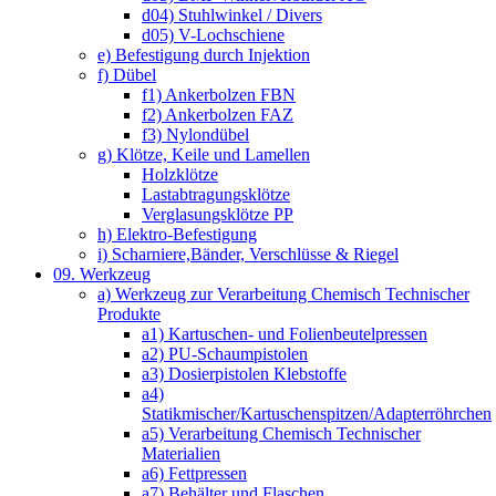
d04) Stuhlwinkel / Divers
d05) V-Lochschiene
e) Befestigung durch Injektion
f) Dübel
f1) Ankerbolzen FBN
f2) Ankerbolzen FAZ
f3) Nylondübel
g) Klötze, Keile und Lamellen
Holzklötze
Lastabtragungsklötze
Verglasungsklötze PP
h) Elektro-Befestigung
i) Scharniere,Bänder, Verschlüsse & Riegel
09. Werkzeug
a) Werkzeug zur Verarbeitung Chemisch Technischer
Produkte
a1) Kartuschen- und Folienbeutelpressen
a2) PU-Schaumpistolen
a3) Dosierpistolen Klebstoffe
a4)
Statikmischer/Kartuschenspitzen/Adapterröhrchen
a5) Verarbeitung Chemisch Technischer
Materialien
a6) Fettpressen
a7) Behälter und Flaschen