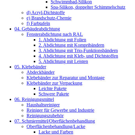
Schwimmbad-Silikon
Spa-Silikon, doppelter Schimmelschutz
d) Acryl-Dichtstoffe
e) Brandschutz-Chemie
f) Farbtafeln
04. Gebäudeabdichtung
Fensterabdichtung nach RAL
1. Abdichtung mit Folien
2. Abdichtung mit Kompribändern
3. Abdichtung mit Trio-Funktionsbändern
4. Abdichtung mit Kleb- und Dichtstoffen
5. Abdichtung mit Leisten
05. Klebebänder
Abdeckbänder
Klebebänder zur Reparatur und Montage
Klebebänder zur Verpackung
Leichte Pakete
Schwere Pakete
06. Reinigungsmittel
Haushaltsreiniger
Reiniger für Gewerbe und Industrie
Reinigungszubehör
07. Schmiermittel/Oberflächenbehandlung
Oberflächenbehandlung/Lacke
Lacke und Farben