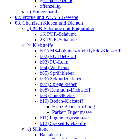
geschlossenzellig
offenzellig
e) Vorlegeband
02. Profile und WDVS-Gewebe
03. Chemisch Kleben und Dichten
a) PUR-Schäume und Fugenfüller
1K PUR-Schäume
2K PUR-Schäume
b) Klebstoffe
b01) MS-Polymer- und Hybrid-Klebstoff
b02) PU-Klebstoff
b03) PU-Leim
b04) Weißleim
b05) Sprühkleber
b06) Sekundenkleber
b07) Spiegelkleber
b08) Reinraum-Dichtstoff
b09) Paneelkleber
b10) Boden-Klebstoff
Hohe Beanspruchung
Parkett-Fugenmasse
b11) Fugenvergussmasse
b12) Spezial-Klebstoffe
c) Silikone
Bausilikon