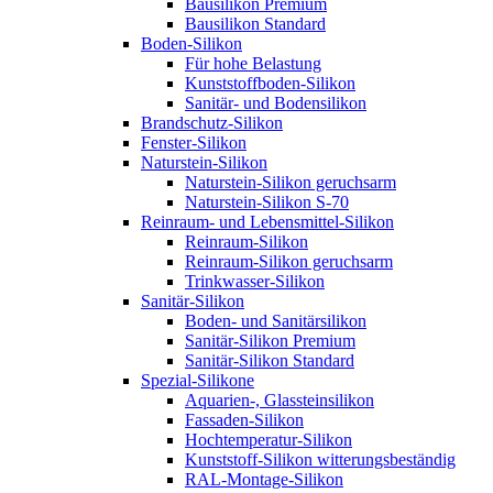
Bausilikon Premium
Bausilikon Standard
Boden-Silikon
Für hohe Belastung
Kunststoffboden-Silikon
Sanitär- und Bodensilikon
Brandschutz-Silikon
Fenster-Silikon
Naturstein-Silikon
Naturstein-Silikon geruchsarm
Naturstein-Silikon S-70
Reinraum- und Lebensmittel-Silikon
Reinraum-Silikon
Reinraum-Silikon geruchsarm
Trinkwasser-Silikon
Sanitär-Silikon
Boden- und Sanitärsilikon
Sanitär-Silikon Premium
Sanitär-Silikon Standard
Spezial-Silikone
Aquarien-, Glassteinsilikon
Fassaden-Silikon
Hochtemperatur-Silikon
Kunststoff-Silikon witterungsbeständig
RAL-Montage-Silikon