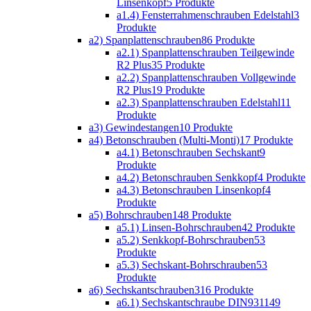
Linsenkopf
5 Produkte
a1.4) Fensterrahmenschrauben Edelstahl
3
Produkte
a2) Spanplattenschrauben
86 Produkte
a2.1) Spanplattenschrauben Teilgewinde
R2 Plus
35 Produkte
a2.2) Spanplattenschrauben Vollgewinde
R2 Plus
19 Produkte
a2.3) Spanplattenschrauben Edelstahl
11
Produkte
a3) Gewindestangen
10 Produkte
a4) Betonschrauben (Multi-Monti)
17 Produkte
a4.1) Betonschrauben Sechskant
9
Produkte
a4.2) Betonschrauben Senkkopf
4 Produkte
a4.3) Betonschrauben Linsenkopf
4
Produkte
a5) Bohrschrauben
148 Produkte
a5.1) Linsen-Bohrschrauben
42 Produkte
a5.2) Senkkopf-Bohrschrauben
53
Produkte
a5.3) Sechskant-Bohrschrauben
53
Produkte
a6) Sechskantschrauben
316 Produkte
a6.1) Sechskantschraube DIN931
149