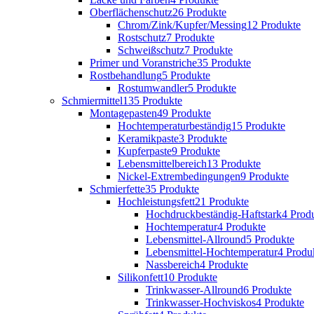
Oberflächenschutz
26 Produkte
Chrom/Zink/Kupfer/Messing
12 Produkte
Rostschutz
7 Produkte
Schweißschutz
7 Produkte
Primer und Voranstriche
35 Produkte
Rostbehandlung
5 Produkte
Rostumwandler
5 Produkte
Schmiermittel
135 Produkte
Montagepasten
49 Produkte
Hochtemperaturbeständig
15 Produkte
Keramikpaste
3 Produkte
Kupferpaste
9 Produkte
Lebensmittelbereich
13 Produkte
Nickel-Extrembedingungen
9 Produkte
Schmierfette
35 Produkte
Hochleistungsfett
21 Produkte
Hochdruckbeständig-Haftstark
4 Prod
Hochtemperatur
4 Produkte
Lebensmittel-Allround
5 Produkte
Lebensmittel-Hochtemperatur
4 Produ
Nassbereich
4 Produkte
Silikonfett
10 Produkte
Trinkwasser-Allround
6 Produkte
Trinkwasser-Hochviskos
4 Produkte