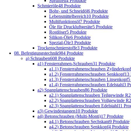
Sprühfett
4 Produkte
Schmieröle
48 Produkte
Bohr- und Schneidöl
6 Produkte
Lebensmittelbereich
10 Produkte
Multifunktionsöl
7 Produkte
Öle für Druckluftgeräte
5 Produkte
Rostlöser
5 Produkte
Silikon-Öle
6 Produkte
Spezial-Öle
3 Produkte
Trockenschmierstoffe
3 Produkte
08. Befestigungstechnik
984 Produkte
a) Schrauben
608 Produkte
a1) Fensterrahmen-Schrauben
31 Produkte
a1.1) Fensterrahmenschrauben Zylinderkopf
a1.2) Fensterrahmenschrauben Senkkopf
13 
a1.3) Fensterrahmenschrauben Linsenkopf
5
a1.4) Fensterrahmenschrauben Edelstahl
3 P
a2) Spanplattenschrauben
86 Produkte
a2.1) Spanplattenschrauben Teilgewinde R2
a2.2) Spanplattenschrauben Vollgewinde R2
a2.3) Spanplattenschrauben Edelstahl
11 Pro
a3) Gewindestangen
10 Produkte
a4) Betonschrauben (Multi-Monti)
17 Produkte
a4.1) Betonschrauben Sechskant
9 Produkte
a4.2) Betonschrauben Senkkopf
4 Produkte