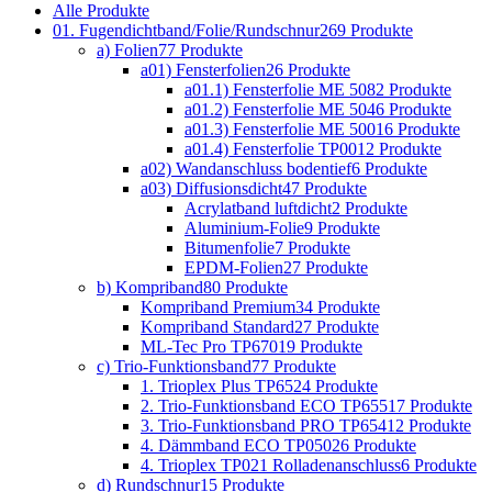
Alle
Produkte
01. Fugendichtband/Folie/Rundschnur
269 Produkte
a) Folien
77 Produkte
a01) Fensterfolien
26 Produkte
a01.1) Fensterfolie ME 508
2 Produkte
a01.2) Fensterfolie ME 504
6 Produkte
a01.3) Fensterfolie ME 500
16 Produkte
a01.4) Fensterfolie TP001
2 Produkte
a02) Wandanschluss bodentief
6 Produkte
a03) Diffusionsdicht
47 Produkte
Acrylatband luftdicht
2 Produkte
Aluminium-Folie
9 Produkte
Bitumenfolie
7 Produkte
EPDM-Folien
27 Produkte
b) Kompriband
80 Produkte
Kompriband Premium
34 Produkte
Kompriband Standard
27 Produkte
ML-Tec Pro TP670
19 Produkte
c) Trio-Funktionsband
77 Produkte
1. Trioplex Plus TP652
4 Produkte
2. Trio-Funktionsband ECO TP655
17 Produkte
3. Trio-Funktionsband PRO TP654
12 Produkte
4. Dämmband ECO TP050
26 Produkte
4. Trioplex TP021 Rolladenanschluss
6 Produkte
d) Rundschnur
15 Produkte