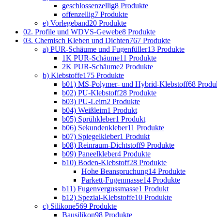
geschlossenzellig
8 Produkte
offenzellig
7 Produkte
e) Vorlegeband
20 Produkte
02. Profile und WDVS-Gewebe
8 Produkte
03. Chemisch Kleben und Dichten
767 Produkte
a) PUR-Schäume und Fugenfüller
13 Produkte
1K PUR-Schäume
11 Produkte
2K PUR-Schäume
2 Produkte
b) Klebstoffe
175 Produkte
b01) MS-Polymer- und Hybrid-Klebstoff
68 Produ
b02) PU-Klebstoff
28 Produkte
b03) PU-Leim
2 Produkte
b04) Weißleim
1 Produkt
b05) Sprühkleber
1 Produkt
b06) Sekundenkleber
11 Produkte
b07) Spiegelkleber
1 Produkt
b08) Reinraum-Dichtstoff
9 Produkte
b09) Paneelkleber
4 Produkte
b10) Boden-Klebstoff
28 Produkte
Hohe Beanspruchung
14 Produkte
Parkett-Fugenmasse
14 Produkte
b11) Fugenvergussmasse
1 Produkt
b12) Spezial-Klebstoffe
10 Produkte
c) Silikone
569 Produkte
Bausilikon
98 Produkte