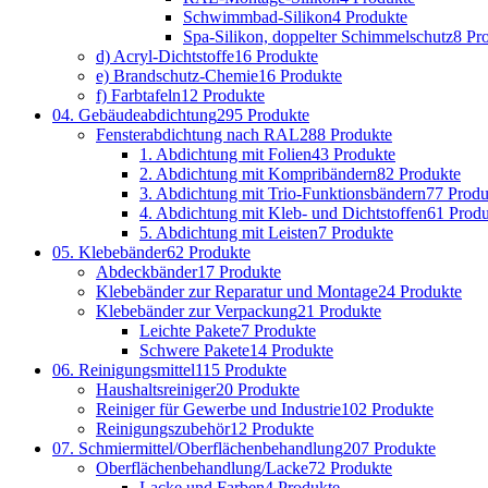
Schwimmbad-Silikon
4 Produkte
Spa-Silikon, doppelter Schimmelschutz
8 Pr
d) Acryl-Dichtstoffe
16 Produkte
e) Brandschutz-Chemie
16 Produkte
f) Farbtafeln
12 Produkte
04. Gebäudeabdichtung
295 Produkte
Fensterabdichtung nach RAL
288 Produkte
1. Abdichtung mit Folien
43 Produkte
2. Abdichtung mit Kompribändern
82 Produkte
3. Abdichtung mit Trio-Funktionsbändern
77 Produ
4. Abdichtung mit Kleb- und Dichtstoffen
61 Produ
5. Abdichtung mit Leisten
7 Produkte
05. Klebebänder
62 Produkte
Abdeckbänder
17 Produkte
Klebebänder zur Reparatur und Montage
24 Produkte
Klebebänder zur Verpackung
21 Produkte
Leichte Pakete
7 Produkte
Schwere Pakete
14 Produkte
06. Reinigungsmittel
115 Produkte
Haushaltsreiniger
20 Produkte
Reiniger für Gewerbe und Industrie
102 Produkte
Reinigungszubehör
12 Produkte
07. Schmiermittel/Oberflächenbehandlung
207 Produkte
Oberflächenbehandlung/Lacke
72 Produkte
Lacke und Farben
4 Produkte