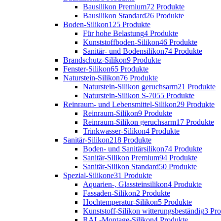
Bausilikon Premium
72 Produkte
Bausilikon Standard
26 Produkte
Boden-Silikon
125 Produkte
Für hohe Belastung
4 Produkte
Kunststoffboden-Silikon
46 Produkte
Sanitär- und Bodensilikon
74 Produkte
Brandschutz-Silikon
9 Produkte
Fenster-Silikon
65 Produkte
Naturstein-Silikon
76 Produkte
Naturstein-Silikon geruchsarm
21 Produkte
Naturstein-Silikon S-70
55 Produkte
Reinraum- und Lebensmittel-Silikon
29 Produkte
Reinraum-Silikon
9 Produkte
Reinraum-Silikon geruchsarm
17 Produkte
Trinkwasser-Silikon
4 Produkte
Sanitär-Silikon
218 Produkte
Boden- und Sanitärsilikon
74 Produkte
Sanitär-Silikon Premium
94 Produkte
Sanitär-Silikon Standard
50 Produkte
Spezial-Silikone
31 Produkte
Aquarien-, Glassteinsilikon
4 Produkte
Fassaden-Silikon
2 Produkte
Hochtemperatur-Silikon
5 Produkte
Kunststoff-Silikon witterungsbeständig
3 Pr
RAL-Montage-Silikon
4 Produkte