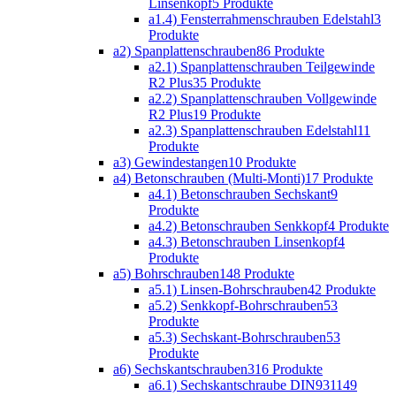
Linsenkopf
5 Produkte
a1.4) Fensterrahmenschrauben Edelstahl
3
Produkte
a2) Spanplattenschrauben
86 Produkte
a2.1) Spanplattenschrauben Teilgewinde
R2 Plus
35 Produkte
a2.2) Spanplattenschrauben Vollgewinde
R2 Plus
19 Produkte
a2.3) Spanplattenschrauben Edelstahl
11
Produkte
a3) Gewindestangen
10 Produkte
a4) Betonschrauben (Multi-Monti)
17 Produkte
a4.1) Betonschrauben Sechskant
9
Produkte
a4.2) Betonschrauben Senkkopf
4 Produkte
a4.3) Betonschrauben Linsenkopf
4
Produkte
a5) Bohrschrauben
148 Produkte
a5.1) Linsen-Bohrschrauben
42 Produkte
a5.2) Senkkopf-Bohrschrauben
53
Produkte
a5.3) Sechskant-Bohrschrauben
53
Produkte
a6) Sechskantschrauben
316 Produkte
a6.1) Sechskantschraube DIN931
149