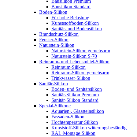
Bausilikon Premium
Bausilikon Standard
Boden-Silikon
Für hohe Belastung
Kunststoffboden-Silikon
Sanitär- und Bodensilikon
Brandschutz-Silikon
Fenster-Silikon
Naturstein-Silikon
Naturstein-Silikon geruchsarm
Naturstein-Silikon S-70
Reinraum- und Lebensmittel-Silikon
Reinraum-Silikon
Reinraum-Silikon geruchsarm
Trinkwasser-Silikon
Sanitär-Silikon
Boden- und Sanitärsilikon
Sanitär-Silikon Premium
Sanitär-Silikon Standard
Spezial-Silikone
Aquarien-, Glassteinsilikon
Fassaden-Silikon
Hochtemperatur-Silikon
Kunststoff-Silikon witterungsbeständig
RAL-Montage-Silikon