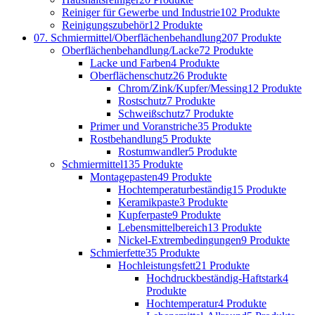
Reiniger für Gewerbe und Industrie
102 Produkte
Reinigungszubehör
12 Produkte
07. Schmiermittel/Oberflächenbehandlung
207 Produkte
Oberflächenbehandlung/Lacke
72 Produkte
Lacke und Farben
4 Produkte
Oberflächenschutz
26 Produkte
Chrom/Zink/Kupfer/Messing
12 Produkte
Rostschutz
7 Produkte
Schweißschutz
7 Produkte
Primer und Voranstriche
35 Produkte
Rostbehandlung
5 Produkte
Rostumwandler
5 Produkte
Schmiermittel
135 Produkte
Montagepasten
49 Produkte
Hochtemperaturbeständig
15 Produkte
Keramikpaste
3 Produkte
Kupferpaste
9 Produkte
Lebensmittelbereich
13 Produkte
Nickel-Extrembedingungen
9 Produkte
Schmierfette
35 Produkte
Hochleistungsfett
21 Produkte
Hochdruckbeständig-Haftstark
4
Produkte
Hochtemperatur
4 Produkte