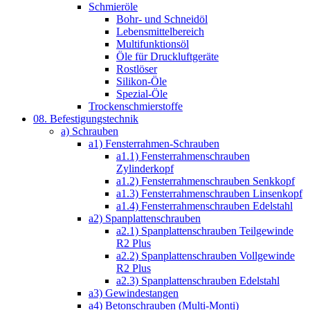
Schmieröle
Bohr- und Schneidöl
Lebensmittelbereich
Multifunktionsöl
Öle für Druckluftgeräte
Rostlöser
Silikon-Öle
Spezial-Öle
Trockenschmierstoffe
08. Befestigungstechnik
a) Schrauben
a1) Fensterrahmen-Schrauben
a1.1) Fensterrahmenschrauben
Zylinderkopf
a1.2) Fensterrahmenschrauben Senkkopf
a1.3) Fensterrahmenschrauben Linsenkopf
a1.4) Fensterrahmenschrauben Edelstahl
a2) Spanplattenschrauben
a2.1) Spanplattenschrauben Teilgewinde
R2 Plus
a2.2) Spanplattenschrauben Vollgewinde
R2 Plus
a2.3) Spanplattenschrauben Edelstahl
a3) Gewindestangen
a4) Betonschrauben (Multi-Monti)