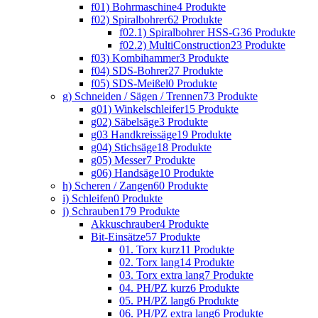
f01) Bohrmaschine
4 Produkte
f02) Spiralbohrer
62 Produkte
f02.1) Spiralbohrer HSS-G
36 Produkte
f02.2) MultiConstruction
23 Produkte
f03) Kombihammer
3 Produkte
f04) SDS-Bohrer
27 Produkte
f05) SDS-Meißel
0 Produkte
g) Schneiden / Sägen / Trennen
73 Produkte
g01) Winkelschleifer
15 Produkte
g02) Säbelsäge
3 Produkte
g03 Handkreissäge
19 Produkte
g04) Stichsäge
18 Produkte
g05) Messer
7 Produkte
g06) Handsäge
10 Produkte
h) Scheren / Zangen
60 Produkte
i) Schleifen
0 Produkte
j) Schrauben
179 Produkte
Akkuschrauber
4 Produkte
Bit-Einsätze
57 Produkte
01. Torx kurz
11 Produkte
02. Torx lang
14 Produkte
03. Torx extra lang
7 Produkte
04. PH/PZ kurz
6 Produkte
05. PH/PZ lang
6 Produkte
06. PH/PZ extra lang
6 Produkte