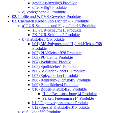
geschlossenzellig
8 Produkte
offenzellig
7 Produkte
e) Vorlegeband
20 Produkte
02. Profile und WDVS-Gewebe
8 Produkte
03. Chemisch Kleben und Dichten
767 Produkte
a) PUR-Schäume und Fugenfüller
13 Produkte
1K PUR-Schäume
11 Produkte
2K PUR-Schäume
2 Produkte
b) Klebstoffe
175 Produkte
b01) MS-Polymer- und Hybrid-Klebstoff
68
Produkte
b02) PU-Klebstoff
28 Produkte
b03) PU-Leim
2 Produkte
b04) Weißleim
1 Produkt
b05) Sprühkleber
1 Produkt
b06) Sekundenkleber
11 Produkte
b07) Spiegelkleber
1 Produkt
b08) Reinraum-Dichtstoff
9 Produkte
b09) Paneelkleber
4 Produkte
b10) Boden-Klebstoff
28 Produkte
Hohe Beanspruchung
14 Produkte
Parkett-Fugenmasse
14 Produkte
b11) Fugenvergussmasse
1 Produkt
b12) Spezial-Klebstoffe
10 Produkte
c) Silikone
569 Produkte