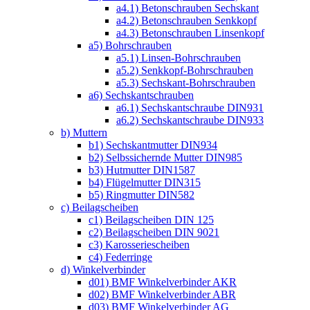
a4.1) Betonschrauben Sechskant
a4.2) Betonschrauben Senkkopf
a4.3) Betonschrauben Linsenkopf
a5) Bohrschrauben
a5.1) Linsen-Bohrschrauben
a5.2) Senkkopf-Bohrschrauben
a5.3) Sechskant-Bohrschrauben
a6) Sechskantschrauben
a6.1) Sechskantschraube DIN931
a6.2) Sechskantschraube DIN933
b) Muttern
b1) Sechskantmutter DIN934
b2) Selbssichernde Mutter DIN985
b3) Hutmutter DIN1587
b4) Flügelmutter DIN315
b5) Ringmutter DIN582
c) Beilagscheiben
c1) Beilagscheiben DIN 125
c2) Beilagscheiben DIN 9021
c3) Karosseriescheiben
c4) Federringe
d) Winkelverbinder
d01) BMF Winkelverbinder AKR
d02) BMF Winkelverbinder ABR
d03) BMF Winkelverbinder AG