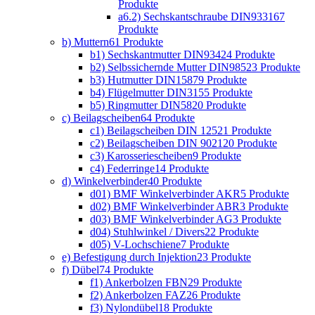
Produkte
a6.2) Sechskantschraube DIN933
167
Produkte
b) Muttern
61 Produkte
b1) Sechskantmutter DIN934
24 Produkte
b2) Selbssichernde Mutter DIN985
23 Produkte
b3) Hutmutter DIN1587
9 Produkte
b4) Flügelmutter DIN315
5 Produkte
b5) Ringmutter DIN582
0 Produkte
c) Beilagscheiben
64 Produkte
c1) Beilagscheiben DIN 125
21 Produkte
c2) Beilagscheiben DIN 9021
20 Produkte
c3) Karosseriescheiben
9 Produkte
c4) Federringe
14 Produkte
d) Winkelverbinder
40 Produkte
d01) BMF Winkelverbinder AKR
5 Produkte
d02) BMF Winkelverbinder ABR
3 Produkte
d03) BMF Winkelverbinder AG
3 Produkte
d04) Stuhlwinkel / Divers
22 Produkte
d05) V-Lochschiene
7 Produkte
e) Befestigung durch Injektion
23 Produkte
f) Dübel
74 Produkte
f1) Ankerbolzen FBN
29 Produkte
f2) Ankerbolzen FAZ
26 Produkte
f3) Nylondübel
18 Produkte