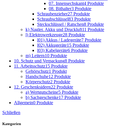
07. Innensechskant
4 Produkte
08. Bithalter
3 Produkte
Schraubenzieher
27 Produkte
Schraubschlüssel
83 Produkte
Steckschlüssel / Ratschen
8 Produkte
k) Nagler. Akku und Druckluft
11 Produkte
l) Elektrowerkzeuge
28 Produkte
l01) Akkus / Ladegeräte
7 Produkte
l02) Akkugeräte
15 Produkte
l03) Kabelgeräte
6 Produkte
m) Leitern
10 Produkte
10. Schutz und Verpackung
8 Produkte
11. Arbeitsschutz
15 Produkte
Gehörschutz
1 Produkt
Handschuhe
12 Produkte
Körperschutz
2 Produkte
12. Geschenksideen
22 Produkte
a) Wertgutscheine
5 Produkte
b) Sachgeschenke
17 Produkte
Allgemein
0 Produkte
Schließen
Kategorien