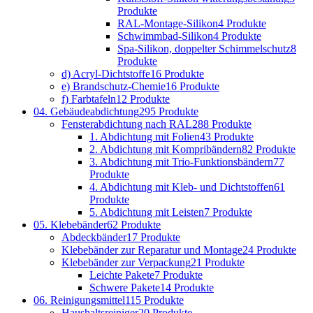
Produkte
RAL-Montage-Silikon
4 Produkte
Schwimmbad-Silikon
4 Produkte
Spa-Silikon, doppelter Schimmelschutz
8
Produkte
d) Acryl-Dichtstoffe
16 Produkte
e) Brandschutz-Chemie
16 Produkte
f) Farbtafeln
12 Produkte
04. Gebäudeabdichtung
295 Produkte
Fensterabdichtung nach RAL
288 Produkte
1. Abdichtung mit Folien
43 Produkte
2. Abdichtung mit Kompribändern
82 Produkte
3. Abdichtung mit Trio-Funktionsbändern
77
Produkte
4. Abdichtung mit Kleb- und Dichtstoffen
61
Produkte
5. Abdichtung mit Leisten
7 Produkte
05. Klebebänder
62 Produkte
Abdeckbänder
17 Produkte
Klebebänder zur Reparatur und Montage
24 Produkte
Klebebänder zur Verpackung
21 Produkte
Leichte Pakete
7 Produkte
Schwere Pakete
14 Produkte
06. Reinigungsmittel
115 Produkte
Haushaltsreiniger
20 Produkte