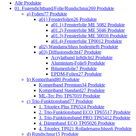
Alle
Produkte
01. Fugendichtband/Folie/Rundschnur
269 Produkte
a) Folien
77 Produkte
a01) Fensterfolien
26 Produkte
a01.1) Fensterfolie ME 508
2 Produkte
a01.2) Fensterfolie ME 504
6 Produkte
a01.3) Fensterfolie ME 500
16 Produkte
a01.4) Fensterfolie TP001
2 Produkte
a02) Wandanschluss bodentief
6 Produkte
a03) Diffusionsdicht
47 Produkte
Acrylatband luftdicht
2 Produkte
Aluminium-Folie
9 Produkte
Bitumenfolie
7 Produkte
EPDM-Folien
27 Produkte
b) Kompriband
80 Produkte
Kompriband Premium
34 Produkte
Kompriband Standard
27 Produkte
ML-Tec Pro TP670
19 Produkte
c) Trio-Funktionsband
77 Produkte
1. Trioplex Plus TP652
4 Produkte
2. Trio-Funktionsband ECO TP655
17 Produkte
3. Trio-Funktionsband PRO TP654
12 Produkte
4. Dämmband ECO TP050
26 Produkte
4. Trioplex TP021 Rolladenanschluss
6 Produkte
d) Rundschnur
15 Produkte