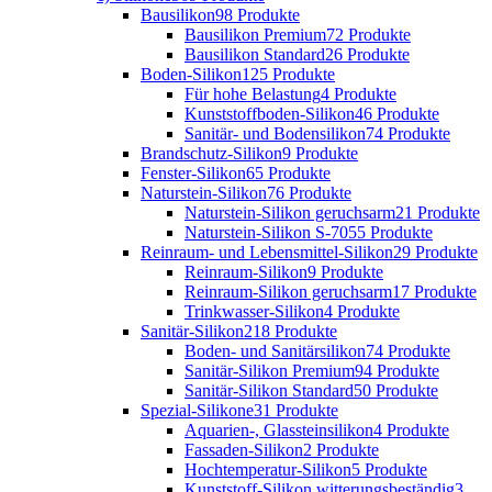
Bausilikon
98 Produkte
Bausilikon Premium
72 Produkte
Bausilikon Standard
26 Produkte
Boden-Silikon
125 Produkte
Für hohe Belastung
4 Produkte
Kunststoffboden-Silikon
46 Produkte
Sanitär- und Bodensilikon
74 Produkte
Brandschutz-Silikon
9 Produkte
Fenster-Silikon
65 Produkte
Naturstein-Silikon
76 Produkte
Naturstein-Silikon geruchsarm
21 Produkte
Naturstein-Silikon S-70
55 Produkte
Reinraum- und Lebensmittel-Silikon
29 Produkte
Reinraum-Silikon
9 Produkte
Reinraum-Silikon geruchsarm
17 Produkte
Trinkwasser-Silikon
4 Produkte
Sanitär-Silikon
218 Produkte
Boden- und Sanitärsilikon
74 Produkte
Sanitär-Silikon Premium
94 Produkte
Sanitär-Silikon Standard
50 Produkte
Spezial-Silikone
31 Produkte
Aquarien-, Glassteinsilikon
4 Produkte
Fassaden-Silikon
2 Produkte
Hochtemperatur-Silikon
5 Produkte
Kunststoff-Silikon witterungsbeständig
3