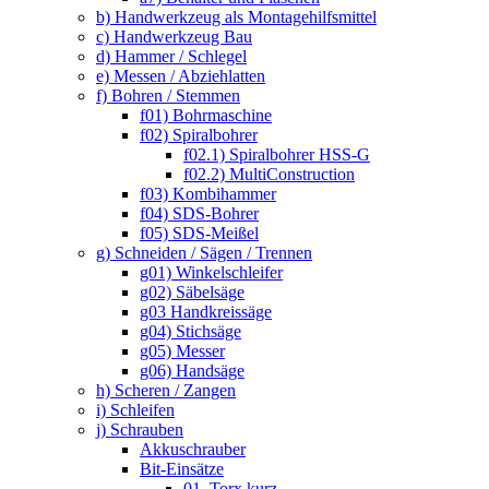
b) Handwerkzeug als Montagehilfsmittel
c) Handwerkzeug Bau
d) Hammer / Schlegel
e) Messen / Abziehlatten
f) Bohren / Stemmen
f01) Bohrmaschine
f02) Spiralbohrer
f02.1) Spiralbohrer HSS-G
f02.2) MultiConstruction
f03) Kombihammer
f04) SDS-Bohrer
f05) SDS-Meißel
g) Schneiden / Sägen / Trennen
g01) Winkelschleifer
g02) Säbelsäge
g03 Handkreissäge
g04) Stichsäge
g05) Messer
g06) Handsäge
h) Scheren / Zangen
i) Schleifen
j) Schrauben
Akkuschrauber
Bit-Einsätze
01. Torx kurz