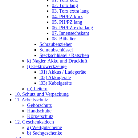
02. Torx lang
03. Torx extra lang
04. PH/PZ kurz
05. PH/PZ lang
06. PH/PZ extra lang
07. Innensechskant
08. Bithalter
Schraubenzieher
Schraubschlüssel
Steckschlüssel / Ratschen
k) Nagler. Akku und Druckluft
l) Elektrowerkzeuge
l01) Akkus / Ladegeräte
l02) Akkugeräte
l03) Kabelgeräte
m) Leitern
10. Schutz und Verpackung
11. Arbeitsschutz
Gehörschutz
Handschuhe
Körperschutz
12. Geschenksideen
a) Wertgutscheine
b) Sachgeschenke