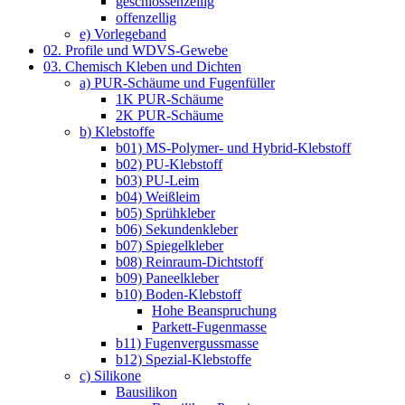
geschlossenzellig
offenzellig
e) Vorlegeband
02. Profile und WDVS-Gewebe
03. Chemisch Kleben und Dichten
a) PUR-Schäume und Fugenfüller
1K PUR-Schäume
2K PUR-Schäume
b) Klebstoffe
b01) MS-Polymer- und Hybrid-Klebstoff
b02) PU-Klebstoff
b03) PU-Leim
b04) Weißleim
b05) Sprühkleber
b06) Sekundenkleber
b07) Spiegelkleber
b08) Reinraum-Dichtstoff
b09) Paneelkleber
b10) Boden-Klebstoff
Hohe Beanspruchung
Parkett-Fugenmasse
b11) Fugenvergussmasse
b12) Spezial-Klebstoffe
c) Silikone
Bausilikon