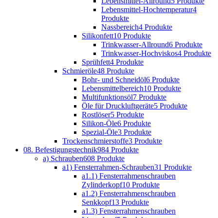
Lebensmittel-Allround
5 Produkte
Lebensmittel-Hochtemperatur
4
Produkte
Nassbereich
4 Produkte
Silikonfett
10 Produkte
Trinkwasser-Allround
6 Produkte
Trinkwasser-Hochviskos
4 Produkte
Sprühfett
4 Produkte
Schmieröle
48 Produkte
Bohr- und Schneidöl
6 Produkte
Lebensmittelbereich
10 Produkte
Multifunktionsöl
7 Produkte
Öle für Druckluftgeräte
5 Produkte
Rostlöser
5 Produkte
Silikon-Öle
6 Produkte
Spezial-Öle
3 Produkte
Trockenschmierstoffe
3 Produkte
08. Befestigungstechnik
984 Produkte
a) Schrauben
608 Produkte
a1) Fensterrahmen-Schrauben
31 Produkte
a1.1) Fensterrahmenschrauben
Zylinderkopf
10 Produkte
a1.2) Fensterrahmenschrauben
Senkkopf
13 Produkte
a1.3) Fensterrahmenschrauben