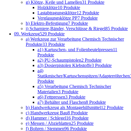
g) Klötze, Keile und Lamellen
31 Produkte
Holzklötze
10 Produkte
Lastabtragungsklötze
12 Produkte
Verglasungsklötze PP
7 Produkte
h) Elektro-Befestigung
7 Produkte
i) Scharniere,Bänder, Verschlüsse & Riegel
85 Produkte
09. Werkzeug
529 Produkte
a) Werkzeug zur Verarbeitung Chemisch Technischer
Produkte
33 Produkte
a1) Kartuschen- und Folienbeutelpressen
11
Produkte
a2) PU-Schaumpistolen
2 Produkte
a3) Dosierpistolen Klebstoffe
3 Produkte
a4)
Statikmischer/Kartuschenspitzen/Adapterröhrchen
Produkte
a5) Verarbeitung Chemisch Technischer
Materialien
3 Produkte
a6) Fettpressen
3 Produkte
a7) Behälter und Flaschen
8 Produkte
b) Handwerkzeug als Montagehilfsmittel
12 Produkte
c) Handwerkzeug Bau
8 Produkte
d) Hammer / Schlegel
16 Produkte
e) Messen / Abziehlatten
25 Produkte
f) Bohren / Stemmen
96 Produkte