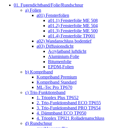
01. Fugendichtband/Folie/Rundschnur
a) Folien
a01) Fensterfolien
a01.1) Fensterfolie ME 508
a01.2) Fensterfolie ME 504
a01.3) Fensterfolie ME 500
a01.4) Fensterfolie TP001
a02) Wandanschluss bodentief
a03) Diffusionsdicht
Acrylatband luftdicht
Aluminium-Folie
Bitumenfolie
EPDM-Folien
b) Kompriband
Kompriband Premium
Kompriband Standard
ML-Tec Pro TP670
c) Trio-Funktionsband
1. Trioplex Plus TP652
2. Trio-Funktionsband ECO TP655
3. Trio-Funktionsband PRO TP654
4. Dämmband ECO TP050
4. Trioplex TP021 Rolladenanschluss
d) Rundschnur