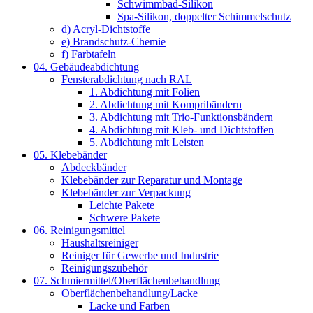
Schwimmbad-Silikon
Spa-Silikon, doppelter Schimmelschutz
d) Acryl-Dichtstoffe
e) Brandschutz-Chemie
f) Farbtafeln
04. Gebäudeabdichtung
Fensterabdichtung nach RAL
1. Abdichtung mit Folien
2. Abdichtung mit Kompribändern
3. Abdichtung mit Trio-Funktionsbändern
4. Abdichtung mit Kleb- und Dichtstoffen
5. Abdichtung mit Leisten
05. Klebebänder
Abdeckbänder
Klebebänder zur Reparatur und Montage
Klebebänder zur Verpackung
Leichte Pakete
Schwere Pakete
06. Reinigungsmittel
Haushaltsreiniger
Reiniger für Gewerbe und Industrie
Reinigungszubehör
07. Schmiermittel/Oberflächenbehandlung
Oberflächenbehandlung/Lacke
Lacke und Farben