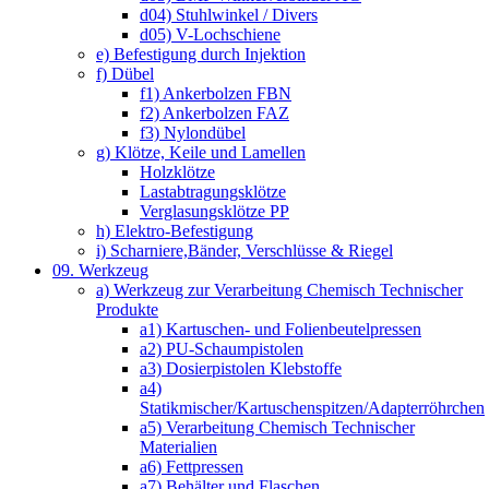
d04) Stuhlwinkel / Divers
d05) V-Lochschiene
e) Befestigung durch Injektion
f) Dübel
f1) Ankerbolzen FBN
f2) Ankerbolzen FAZ
f3) Nylondübel
g) Klötze, Keile und Lamellen
Holzklötze
Lastabtragungsklötze
Verglasungsklötze PP
h) Elektro-Befestigung
i) Scharniere,Bänder, Verschlüsse & Riegel
09. Werkzeug
a) Werkzeug zur Verarbeitung Chemisch Technischer
Produkte
a1) Kartuschen- und Folienbeutelpressen
a2) PU-Schaumpistolen
a3) Dosierpistolen Klebstoffe
a4)
Statikmischer/Kartuschenspitzen/Adapterröhrchen
a5) Verarbeitung Chemisch Technischer
Materialien
a6) Fettpressen
a7) Behälter und Flaschen