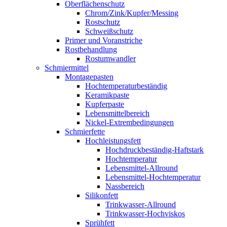
Oberflächenschutz
Chrom/Zink/Kupfer/Messing
Rostschutz
Schweißschutz
Primer und Voranstriche
Rostbehandlung
Rostumwandler
Schmiermittel
Montagepasten
Hochtemperaturbeständig
Keramikpaste
Kupferpaste
Lebensmittelbereich
Nickel-Extrembedingungen
Schmierfette
Hochleistungsfett
Hochdruckbeständig-Haftstark
Hochtemperatur
Lebensmittel-Allround
Lebensmittel-Hochtemperatur
Nassbereich
Silikonfett
Trinkwasser-Allround
Trinkwasser-Hochviskos
Sprühfett