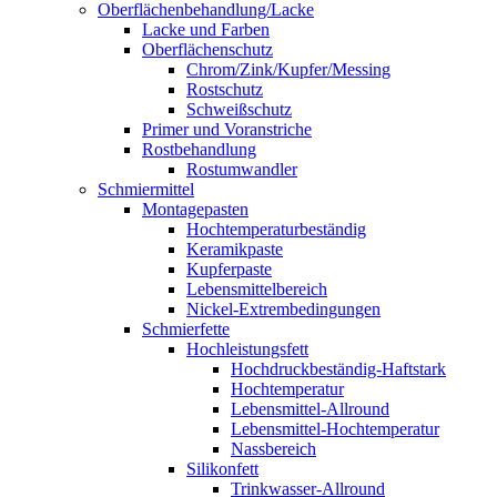
Oberflächenbehandlung/Lacke
Lacke und Farben
Oberflächenschutz
Chrom/Zink/Kupfer/Messing
Rostschutz
Schweißschutz
Primer und Voranstriche
Rostbehandlung
Rostumwandler
Schmiermittel
Montagepasten
Hochtemperaturbeständig
Keramikpaste
Kupferpaste
Lebensmittelbereich
Nickel-Extrembedingungen
Schmierfette
Hochleistungsfett
Hochdruckbeständig-Haftstark
Hochtemperatur
Lebensmittel-Allround
Lebensmittel-Hochtemperatur
Nassbereich
Silikonfett
Trinkwasser-Allround