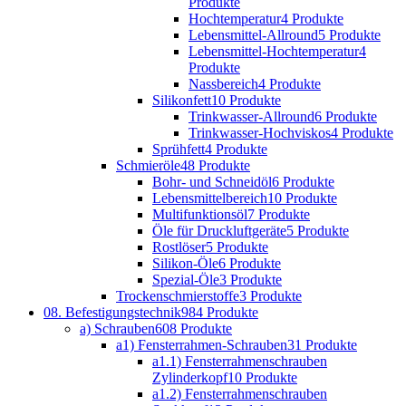
Produkte
Hochtemperatur
4 Produkte
Lebensmittel-Allround
5 Produkte
Lebensmittel-Hochtemperatur
4
Produkte
Nassbereich
4 Produkte
Silikonfett
10 Produkte
Trinkwasser-Allround
6 Produkte
Trinkwasser-Hochviskos
4 Produkte
Sprühfett
4 Produkte
Schmieröle
48 Produkte
Bohr- und Schneidöl
6 Produkte
Lebensmittelbereich
10 Produkte
Multifunktionsöl
7 Produkte
Öle für Druckluftgeräte
5 Produkte
Rostlöser
5 Produkte
Silikon-Öle
6 Produkte
Spezial-Öle
3 Produkte
Trockenschmierstoffe
3 Produkte
08. Befestigungstechnik
984 Produkte
a) Schrauben
608 Produkte
a1) Fensterrahmen-Schrauben
31 Produkte
a1.1) Fensterrahmenschrauben
Zylinderkopf
10 Produkte
a1.2) Fensterrahmenschrauben