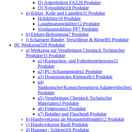
f2) Ankerbolzen FAZ
26 Produkte
f3) Nylondübel
18 Produkte
g) Klötze, Keile und Lamellen
31 Produkte
Holzklötze
10 Produkte
Lastabtragungsklötze
12 Produkte
Verglasungsklötze PP
7 Produkte
h) Elektro-Befestigung
7 Produkte
i) Scharniere,Bänder, Verschlüsse & Riegel
85 Produkte
09. Werkzeug
529 Produkte
a) Werkzeug zur Verarbeitung Chemisch Technischer
Produkte
33 Produkte
a1) Kartuschen- und Folienbeutelpressen
11
Produkte
a2) PU-Schaumpistolen
2 Produkte
a3) Dosierpistolen Klebstoffe
3 Produkte
a4)
Statikmischer/Kartuschenspitzen/Adapterröhrchen
Produkte
a5) Verarbeitung Chemisch Technischer
Materialien
3 Produkte
a6) Fettpressen
3 Produkte
a7) Behälter und Flaschen
8 Produkte
b) Handwerkzeug als Montagehilfsmittel
12 Produkte
c) Handwerkzeug Bau
8 Produkte
d) Hammer / Schlegel
16 Produkte