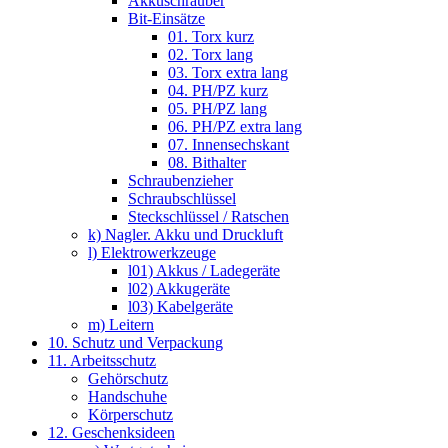
Akkuschrauber
Bit-Einsätze
01. Torx kurz
02. Torx lang
03. Torx extra lang
04. PH/PZ kurz
05. PH/PZ lang
06. PH/PZ extra lang
07. Innensechskant
08. Bithalter
Schraubenzieher
Schraubschlüssel
Steckschlüssel / Ratschen
k) Nagler. Akku und Druckluft
l) Elektrowerkzeuge
l01) Akkus / Ladegeräte
l02) Akkugeräte
l03) Kabelgeräte
m) Leitern
10. Schutz und Verpackung
11. Arbeitsschutz
Gehörschutz
Handschuhe
Körperschutz
12. Geschenksideen