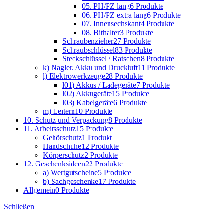
05. PH/PZ lang
6 Produkte
06. PH/PZ extra lang
6 Produkte
07. Innensechskant
4 Produkte
08. Bithalter
3 Produkte
Schraubenzieher
27 Produkte
Schraubschlüssel
83 Produkte
Steckschlüssel / Ratschen
8 Produkte
k) Nagler. Akku und Druckluft
11 Produkte
l) Elektrowerkzeuge
28 Produkte
l01) Akkus / Ladegeräte
7 Produkte
l02) Akkugeräte
15 Produkte
l03) Kabelgeräte
6 Produkte
m) Leitern
10 Produkte
10. Schutz und Verpackung
8 Produkte
11. Arbeitsschutz
15 Produkte
Gehörschutz
1 Produkt
Handschuhe
12 Produkte
Körperschutz
2 Produkte
12. Geschenksideen
22 Produkte
a) Wertgutscheine
5 Produkte
b) Sachgeschenke
17 Produkte
Allgemein
0 Produkte
Schließen