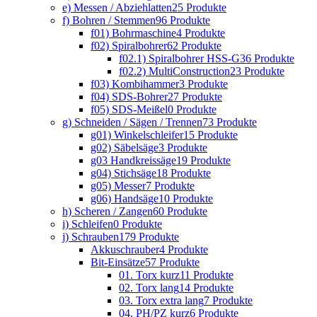
e) Messen / Abziehlatten
25 Produkte
f) Bohren / Stemmen
96 Produkte
f01) Bohrmaschine
4 Produkte
f02) Spiralbohrer
62 Produkte
f02.1) Spiralbohrer HSS-G
36 Produkte
f02.2) MultiConstruction
23 Produkte
f03) Kombihammer
3 Produkte
f04) SDS-Bohrer
27 Produkte
f05) SDS-Meißel
0 Produkte
g) Schneiden / Sägen / Trennen
73 Produkte
g01) Winkelschleifer
15 Produkte
g02) Säbelsäge
3 Produkte
g03 Handkreissäge
19 Produkte
g04) Stichsäge
18 Produkte
g05) Messer
7 Produkte
g06) Handsäge
10 Produkte
h) Scheren / Zangen
60 Produkte
i) Schleifen
0 Produkte
j) Schrauben
179 Produkte
Akkuschrauber
4 Produkte
Bit-Einsätze
57 Produkte
01. Torx kurz
11 Produkte
02. Torx lang
14 Produkte
03. Torx extra lang
7 Produkte
04. PH/PZ kurz
6 Produkte