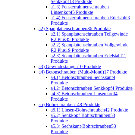
Senkkopf
13 Produkte
a1.3) Fensterrahmenschrauben
Linsenkopf
5 Produkte
a1.4) Fensterrahmenschrauben Edelstahl
3
Produkte
a2) Spanplattenschrauben
86 Produkte
a2.1) Spanplattenschrauben Teilgewinde
R2 Plus
35 Produkte
a2.2) Spanplattenschrauben Vollgewinde
R2 Plus
19 Produkte
a2.3) Spanplattenschrauben Edelstahl
11
Produkte
a3) Gewindestangen
10 Produkte
a4) Betonschrauben (Multi-Monti)
17 Produkte
a4.1) Betonschrauben Sechskant
9
Produkte
a4.2) Betonschrauben Senkkopf
4 Produkte
a4.3) Betonschrauben Linsenkopf
4
Produkte
a5) Bohrschrauben
148 Produkte
a5.1) Linsen-Bohrschrauben
42 Produkte
a5.2) Senkkopf-Bohrschrauben
53
Produkte
a5.3) Sechskant-Bohrschrauben
53
Produkte