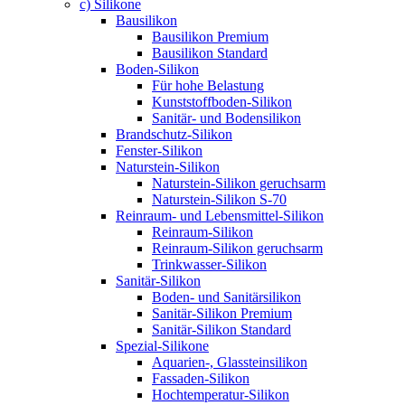
c) Silikone
Bausilikon
Bausilikon Premium
Bausilikon Standard
Boden-Silikon
Für hohe Belastung
Kunststoffboden-Silikon
Sanitär- und Bodensilikon
Brandschutz-Silikon
Fenster-Silikon
Naturstein-Silikon
Naturstein-Silikon geruchsarm
Naturstein-Silikon S-70
Reinraum- und Lebensmittel-Silikon
Reinraum-Silikon
Reinraum-Silikon geruchsarm
Trinkwasser-Silikon
Sanitär-Silikon
Boden- und Sanitärsilikon
Sanitär-Silikon Premium
Sanitär-Silikon Standard
Spezial-Silikone
Aquarien-, Glassteinsilikon
Fassaden-Silikon
Hochtemperatur-Silikon