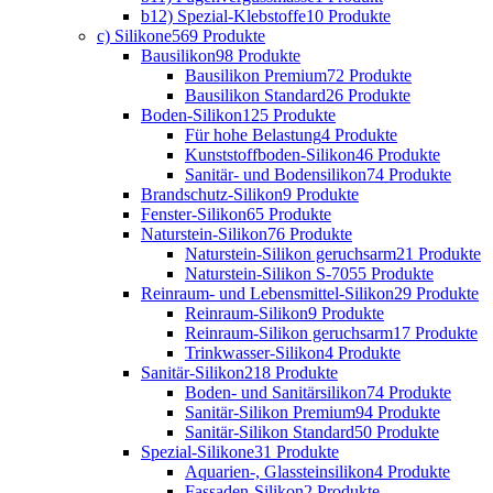
b12) Spezial-Klebstoffe
10 Produkte
c) Silikone
569 Produkte
Bausilikon
98 Produkte
Bausilikon Premium
72 Produkte
Bausilikon Standard
26 Produkte
Boden-Silikon
125 Produkte
Für hohe Belastung
4 Produkte
Kunststoffboden-Silikon
46 Produkte
Sanitär- und Bodensilikon
74 Produkte
Brandschutz-Silikon
9 Produkte
Fenster-Silikon
65 Produkte
Naturstein-Silikon
76 Produkte
Naturstein-Silikon geruchsarm
21 Produkte
Naturstein-Silikon S-70
55 Produkte
Reinraum- und Lebensmittel-Silikon
29 Produkte
Reinraum-Silikon
9 Produkte
Reinraum-Silikon geruchsarm
17 Produkte
Trinkwasser-Silikon
4 Produkte
Sanitär-Silikon
218 Produkte
Boden- und Sanitärsilikon
74 Produkte
Sanitär-Silikon Premium
94 Produkte
Sanitär-Silikon Standard
50 Produkte
Spezial-Silikone
31 Produkte
Aquarien-, Glassteinsilikon
4 Produkte
Fassaden-Silikon
2 Produkte