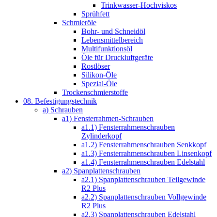
Trinkwasser-Hochviskos
Sprühfett
Schmieröle
Bohr- und Schneidöl
Lebensmittelbereich
Multifunktionsöl
Öle für Druckluftgeräte
Rostlöser
Silikon-Öle
Spezial-Öle
Trockenschmierstoffe
08. Befestigungstechnik
a) Schrauben
a1) Fensterrahmen-Schrauben
a1.1) Fensterrahmenschrauben
Zylinderkopf
a1.2) Fensterrahmenschrauben Senkkopf
a1.3) Fensterrahmenschrauben Linsenkopf
a1.4) Fensterrahmenschrauben Edelstahl
a2) Spanplattenschrauben
a2.1) Spanplattenschrauben Teilgewinde
R2 Plus
a2.2) Spanplattenschrauben Vollgewinde
R2 Plus
a2.3) Spanplattenschrauben Edelstahl