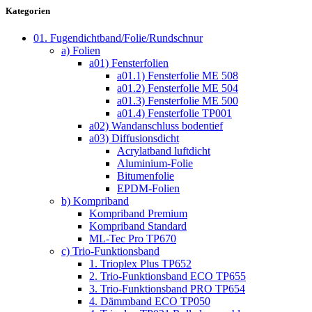
Kategorien
01. Fugendichtband/Folie/Rundschnur
a) Folien
a01) Fensterfolien
a01.1) Fensterfolie ME 508
a01.2) Fensterfolie ME 504
a01.3) Fensterfolie ME 500
a01.4) Fensterfolie TP001
a02) Wandanschluss bodentief
a03) Diffusionsdicht
Acrylatband luftdicht
Aluminium-Folie
Bitumenfolie
EPDM-Folien
b) Kompriband
Kompriband Premium
Kompriband Standard
ML-Tec Pro TP670
c) Trio-Funktionsband
1. Trioplex Plus TP652
2. Trio-Funktionsband ECO TP655
3. Trio-Funktionsband PRO TP654
4. Dämmband ECO TP050