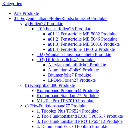
Kategorien
Alle
Produkte
01. Fugendichtband/Folie/Rundschnur
269 Produkte
a) Folien
77 Produkte
a01) Fensterfolien
26 Produkte
a01.1) Fensterfolie ME 508
2 Produkte
a01.2) Fensterfolie ME 504
6 Produkte
a01.3) Fensterfolie ME 500
16 Produkte
a01.4) Fensterfolie TP001
2 Produkte
a02) Wandanschluss bodentief
6 Produkte
a03) Diffusionsdicht
47 Produkte
Acrylatband luftdicht
2 Produkte
Aluminium-Folie
9 Produkte
Bitumenfolie
7 Produkte
EPDM-Folien
27 Produkte
b) Kompriband
80 Produkte
Kompriband Premium
34 Produkte
Kompriband Standard
27 Produkte
ML-Tec Pro TP670
19 Produkte
c) Trio-Funktionsband
77 Produkte
1. Trioplex Plus TP652
4 Produkte
2. Trio-Funktionsband ECO TP655
17 Produkte
3. Trio-Funktionsband PRO TP654
12 Produkte
4. Dämmband ECO TP050
26 Produkte