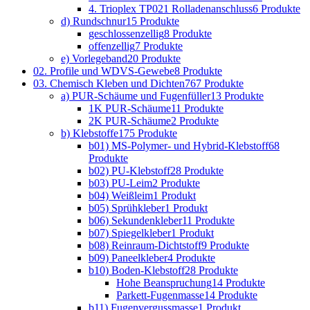
4. Trioplex TP021 Rolladenanschluss
6 Produkte
d) Rundschnur
15 Produkte
geschlossenzellig
8 Produkte
offenzellig
7 Produkte
e) Vorlegeband
20 Produkte
02. Profile und WDVS-Gewebe
8 Produkte
03. Chemisch Kleben und Dichten
767 Produkte
a) PUR-Schäume und Fugenfüller
13 Produkte
1K PUR-Schäume
11 Produkte
2K PUR-Schäume
2 Produkte
b) Klebstoffe
175 Produkte
b01) MS-Polymer- und Hybrid-Klebstoff
68
Produkte
b02) PU-Klebstoff
28 Produkte
b03) PU-Leim
2 Produkte
b04) Weißleim
1 Produkt
b05) Sprühkleber
1 Produkt
b06) Sekundenkleber
11 Produkte
b07) Spiegelkleber
1 Produkt
b08) Reinraum-Dichtstoff
9 Produkte
b09) Paneelkleber
4 Produkte
b10) Boden-Klebstoff
28 Produkte
Hohe Beanspruchung
14 Produkte
Parkett-Fugenmasse
14 Produkte
b11) Fugenvergussmasse
1 Produkt