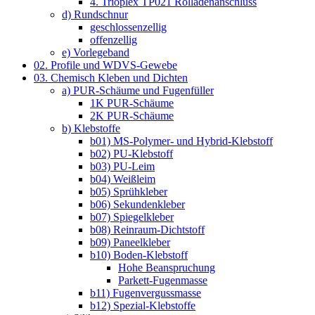
4. Trioplex TP021 Rolladenanschluss
d) Rundschnur
geschlossenzellig
offenzellig
e) Vorlegeband
02. Profile und WDVS-Gewebe
03. Chemisch Kleben und Dichten
a) PUR-Schäume und Fugenfüller
1K PUR-Schäume
2K PUR-Schäume
b) Klebstoffe
b01) MS-Polymer- und Hybrid-Klebstoff
b02) PU-Klebstoff
b03) PU-Leim
b04) Weißleim
b05) Sprühkleber
b06) Sekundenkleber
b07) Spiegelkleber
b08) Reinraum-Dichtstoff
b09) Paneelkleber
b10) Boden-Klebstoff
Hohe Beanspruchung
Parkett-Fugenmasse
b11) Fugenvergussmasse
b12) Spezial-Klebstoffe