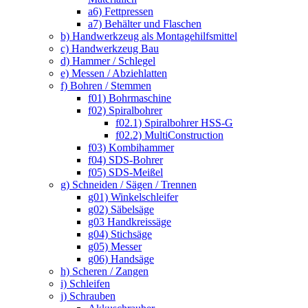
a6) Fettpressen
a7) Behälter und Flaschen
b) Handwerkzeug als Montagehilfsmittel
c) Handwerkzeug Bau
d) Hammer / Schlegel
e) Messen / Abziehlatten
f) Bohren / Stemmen
f01) Bohrmaschine
f02) Spiralbohrer
f02.1) Spiralbohrer HSS-G
f02.2) MultiConstruction
f03) Kombihammer
f04) SDS-Bohrer
f05) SDS-Meißel
g) Schneiden / Sägen / Trennen
g01) Winkelschleifer
g02) Säbelsäge
g03 Handkreissäge
g04) Stichsäge
g05) Messer
g06) Handsäge
h) Scheren / Zangen
i) Schleifen
j) Schrauben