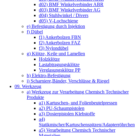
d02) BMF Winkelverbinder ABR
d03) BMF Winkelverbinder AG
d04) Stuhlwinkel / Divers
d05) V-Lochschiene
e) Befestigung durch Injektion
f) Dübel
f1) Ankerbolzen FBN
f2) Ankerbolzen FAZ
f3) Nylondübel
g) Klötze, Keile und Lamellen
Holzklötze
Lastabtragungsklötze
Verglasungsklötze PP
h) Elektro-Befestigung
i) Scharniere,Bänder, Verschlüsse & Riegel
09. Werkzeug
a) Werkzeug zur Verarbeitung Chemisch Technischer
Produkte
a1) Kartuschen- und Folienbeutelpressen
a2) PU-Schaumpistolen
a3) Dosierpistolen Klebstoffe
a4)
Statikmischer/Kartuschenspitzen/Adapterröhrchen
a5) Verarbeitung Chemisch Technischer
Materialien