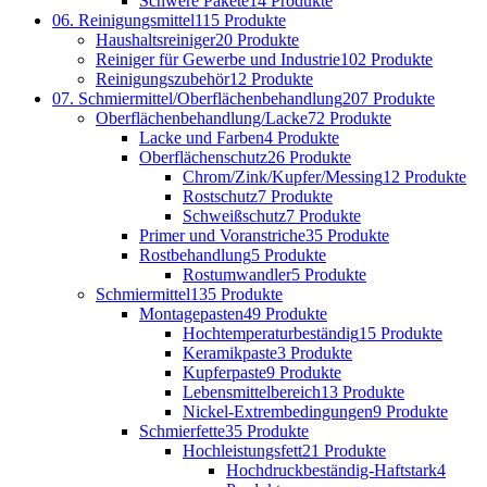
Schwere Pakete
14 Produkte
06. Reinigungsmittel
115 Produkte
Haushaltsreiniger
20 Produkte
Reiniger für Gewerbe und Industrie
102 Produkte
Reinigungszubehör
12 Produkte
07. Schmiermittel/Oberflächenbehandlung
207 Produkte
Oberflächenbehandlung/Lacke
72 Produkte
Lacke und Farben
4 Produkte
Oberflächenschutz
26 Produkte
Chrom/Zink/Kupfer/Messing
12 Produkte
Rostschutz
7 Produkte
Schweißschutz
7 Produkte
Primer und Voranstriche
35 Produkte
Rostbehandlung
5 Produkte
Rostumwandler
5 Produkte
Schmiermittel
135 Produkte
Montagepasten
49 Produkte
Hochtemperaturbeständig
15 Produkte
Keramikpaste
3 Produkte
Kupferpaste
9 Produkte
Lebensmittelbereich
13 Produkte
Nickel-Extrembedingungen
9 Produkte
Schmierfette
35 Produkte
Hochleistungsfett
21 Produkte
Hochdruckbeständig-Haftstark
4