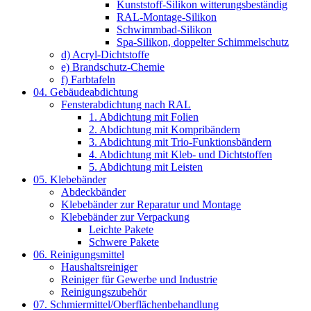
Kunststoff-Silikon witterungsbeständig
RAL-Montage-Silikon
Schwimmbad-Silikon
Spa-Silikon, doppelter Schimmelschutz
d) Acryl-Dichtstoffe
e) Brandschutz-Chemie
f) Farbtafeln
04. Gebäudeabdichtung
Fensterabdichtung nach RAL
1. Abdichtung mit Folien
2. Abdichtung mit Kompribändern
3. Abdichtung mit Trio-Funktionsbändern
4. Abdichtung mit Kleb- und Dichtstoffen
5. Abdichtung mit Leisten
05. Klebebänder
Abdeckbänder
Klebebänder zur Reparatur und Montage
Klebebänder zur Verpackung
Leichte Pakete
Schwere Pakete
06. Reinigungsmittel
Haushaltsreiniger
Reiniger für Gewerbe und Industrie
Reinigungszubehör
07. Schmiermittel/Oberflächenbehandlung