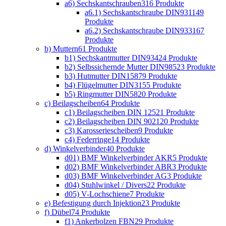
a6) Sechskantschrauben
316 Produkte
a6.1) Sechskantschraube DIN931
149
Produkte
a6.2) Sechskantschraube DIN933
167
Produkte
b) Muttern
61 Produkte
b1) Sechskantmutter DIN934
24 Produkte
b2) Selbssichernde Mutter DIN985
23 Produkte
b3) Hutmutter DIN1587
9 Produkte
b4) Flügelmutter DIN315
5 Produkte
b5) Ringmutter DIN582
0 Produkte
c) Beilagscheiben
64 Produkte
c1) Beilagscheiben DIN 125
21 Produkte
c2) Beilagscheiben DIN 9021
20 Produkte
c3) Karosseriescheiben
9 Produkte
c4) Federringe
14 Produkte
d) Winkelverbinder
40 Produkte
d01) BMF Winkelverbinder AKR
5 Produkte
d02) BMF Winkelverbinder ABR
3 Produkte
d03) BMF Winkelverbinder AG
3 Produkte
d04) Stuhlwinkel / Divers
22 Produkte
d05) V-Lochschiene
7 Produkte
e) Befestigung durch Injektion
23 Produkte
f) Dübel
74 Produkte
f1) Ankerbolzen FBN
29 Produkte