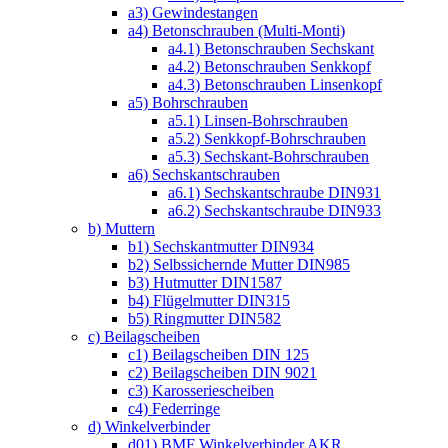
a3) Gewindestangen
a4) Betonschrauben (Multi-Monti)
a4.1) Betonschrauben Sechskant
a4.2) Betonschrauben Senkkopf
a4.3) Betonschrauben Linsenkopf
a5) Bohrschrauben
a5.1) Linsen-Bohrschrauben
a5.2) Senkkopf-Bohrschrauben
a5.3) Sechskant-Bohrschrauben
a6) Sechskantschrauben
a6.1) Sechskantschraube DIN931
a6.2) Sechskantschraube DIN933
b) Muttern
b1) Sechskantmutter DIN934
b2) Selbssichernde Mutter DIN985
b3) Hutmutter DIN1587
b4) Flügelmutter DIN315
b5) Ringmutter DIN582
c) Beilagscheiben
c1) Beilagscheiben DIN 125
c2) Beilagscheiben DIN 9021
c3) Karosseriescheiben
c4) Federringe
d) Winkelverbinder
d01) BMF Winkelverbinder AKR