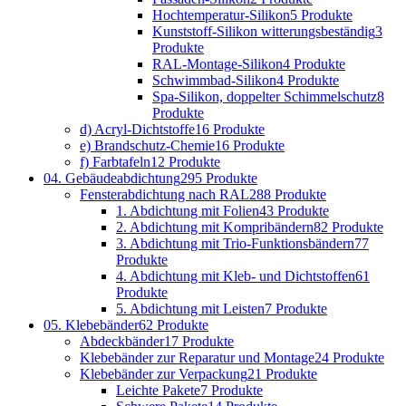
Hochtemperatur-Silikon
5 Produkte
Kunststoff-Silikon witterungsbeständig
3
Produkte
RAL-Montage-Silikon
4 Produkte
Schwimmbad-Silikon
4 Produkte
Spa-Silikon, doppelter Schimmelschutz
8
Produkte
d) Acryl-Dichtstoffe
16 Produkte
e) Brandschutz-Chemie
16 Produkte
f) Farbtafeln
12 Produkte
04. Gebäudeabdichtung
295 Produkte
Fensterabdichtung nach RAL
288 Produkte
1. Abdichtung mit Folien
43 Produkte
2. Abdichtung mit Kompribändern
82 Produkte
3. Abdichtung mit Trio-Funktionsbändern
77
Produkte
4. Abdichtung mit Kleb- und Dichtstoffen
61
Produkte
5. Abdichtung mit Leisten
7 Produkte
05. Klebebänder
62 Produkte
Abdeckbänder
17 Produkte
Klebebänder zur Reparatur und Montage
24 Produkte
Klebebänder zur Verpackung
21 Produkte
Leichte Pakete
7 Produkte