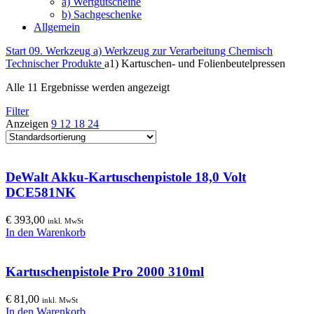
a) Wertgutscheine
b) Sachgeschenke
Allgemein
Start
09. Werkzeug
a) Werkzeug zur Verarbeitung Chemisch
Technischer Produkte
a1) Kartuschen- und Folienbeutelpressen
Alle 11 Ergebnisse werden angezeigt
Filter
Anzeigen
9
12
18
24
DeWalt Akku-Kartuschenpistole 18,0 Volt
DCE581NK
€
393,00
inkl. MwSt
In den Warenkorb
Kartuschenpistole Pro 2000 310ml
€
81,00
inkl. MwSt
In den Warenkorb