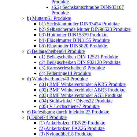
Produkte
a6.2) Sechskantschraube DIN933
167
Produkte
b) Muttern
61 Produkte
b1) Sechskantmutter DIN934
24 Produkte
b2) Selbssichernde Mutter DIN985
23 Produkte
b3) Hutmutter DIN1587
9 Produkte
b4) Flügelmutter DIN315
5 Produkte
b5) Ringmutter DIN582
0 Produkte
c) Beilagscheiben
64 Produkte
c1) Beilagscheiben DIN 125
21 Produkte
c2) Beilagscheiben DIN 9021
20 Produkte
c3) Karosseriescheiben
9 Produkte
c4) Federringe
14 Produkte
d) Winkelverbinder
40 Produkte
d01) BMF Winkelverbinder AKR
5 Produkte
d02) BMF Winkelverbinder ABR
3 Produkte
d03) BMF Winkelverbinder AG
3 Produkte
d04) Stuhlwinkel / Divers
22 Produkte
d05) V-Lochschiene
7 Produkte
e) Befestigung durch Injektion
23 Produkte
f) Dübel
74 Produkte
f1) Ankerbolzen FBN
29 Produkte
f2) Ankerbolzen FAZ
26 Produkte
f3) Nylondübel
18 Produkte