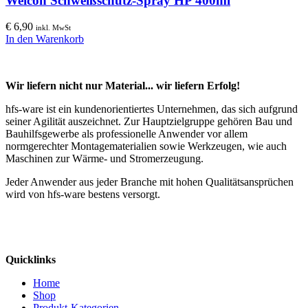
Weicon Schweißschutz-Spray HP 400ml
€
6,90
inkl. MwSt
In den Warenkorb
Wir liefern nicht nur Material... wir liefern Erfolg!
hfs-ware ist ein kundenorientiertes Unternehmen, das sich aufgrund
seiner Agilität auszeichnet. Zur Hauptzielgruppe gehören Bau und
Bauhilfsgewerbe als professionelle Anwender vor allem
normgerechter Montagematerialien sowie Werkzeugen, wie auch
Maschinen zur Wärme- und Stromerzeugung.
Jeder Anwender aus jeder Branche mit hohen Qualitätsansprüchen
wird von hfs-ware bestens versorgt.
Quicklinks
Home
Shop
Produkt-Kategorien