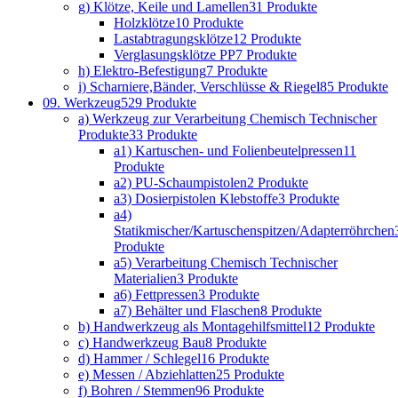
g) Klötze, Keile und Lamellen
31 Produkte
Holzklötze
10 Produkte
Lastabtragungsklötze
12 Produkte
Verglasungsklötze PP
7 Produkte
h) Elektro-Befestigung
7 Produkte
i) Scharniere,Bänder, Verschlüsse & Riegel
85 Produkte
09. Werkzeug
529 Produkte
a) Werkzeug zur Verarbeitung Chemisch Technischer
Produkte
33 Produkte
a1) Kartuschen- und Folienbeutelpressen
11
Produkte
a2) PU-Schaumpistolen
2 Produkte
a3) Dosierpistolen Klebstoffe
3 Produkte
a4)
Statikmischer/Kartuschenspitzen/Adapterröhrchen
Produkte
a5) Verarbeitung Chemisch Technischer
Materialien
3 Produkte
a6) Fettpressen
3 Produkte
a7) Behälter und Flaschen
8 Produkte
b) Handwerkzeug als Montagehilfsmittel
12 Produkte
c) Handwerkzeug Bau
8 Produkte
d) Hammer / Schlegel
16 Produkte
e) Messen / Abziehlatten
25 Produkte
f) Bohren / Stemmen
96 Produkte