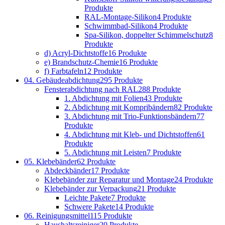
Produkte
RAL-Montage-Silikon
4 Produkte
Schwimmbad-Silikon
4 Produkte
Spa-Silikon, doppelter Schimmelschutz
8
Produkte
d) Acryl-Dichtstoffe
16 Produkte
e) Brandschutz-Chemie
16 Produkte
f) Farbtafeln
12 Produkte
04. Gebäudeabdichtung
295 Produkte
Fensterabdichtung nach RAL
288 Produkte
1. Abdichtung mit Folien
43 Produkte
2. Abdichtung mit Kompribändern
82 Produkte
3. Abdichtung mit Trio-Funktionsbändern
77
Produkte
4. Abdichtung mit Kleb- und Dichtstoffen
61
Produkte
5. Abdichtung mit Leisten
7 Produkte
05. Klebebänder
62 Produkte
Abdeckbänder
17 Produkte
Klebebänder zur Reparatur und Montage
24 Produkte
Klebebänder zur Verpackung
21 Produkte
Leichte Pakete
7 Produkte
Schwere Pakete
14 Produkte
06. Reinigungsmittel
115 Produkte
Haushaltsreiniger
20 Produkte