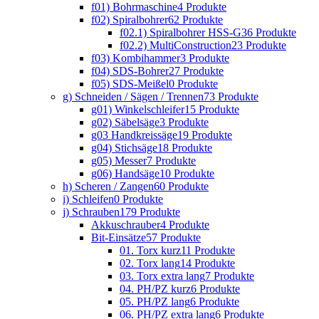
f01) Bohrmaschine
4 Produkte
f02) Spiralbohrer
62 Produkte
f02.1) Spiralbohrer HSS-G
36 Produkte
f02.2) MultiConstruction
23 Produkte
f03) Kombihammer
3 Produkte
f04) SDS-Bohrer
27 Produkte
f05) SDS-Meißel
0 Produkte
g) Schneiden / Sägen / Trennen
73 Produkte
g01) Winkelschleifer
15 Produkte
g02) Säbelsäge
3 Produkte
g03 Handkreissäge
19 Produkte
g04) Stichsäge
18 Produkte
g05) Messer
7 Produkte
g06) Handsäge
10 Produkte
h) Scheren / Zangen
60 Produkte
i) Schleifen
0 Produkte
j) Schrauben
179 Produkte
Akkuschrauber
4 Produkte
Bit-Einsätze
57 Produkte
01. Torx kurz
11 Produkte
02. Torx lang
14 Produkte
03. Torx extra lang
7 Produkte
04. PH/PZ kurz
6 Produkte
05. PH/PZ lang
6 Produkte
06. PH/PZ extra lang
6 Produkte