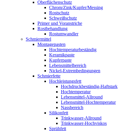
Oberflächenschutz
Chrom/Zink/Kupfer/Messing
Rostschutz
Schweißschutz
Primer und Voranstriche
Rostbehandlung
Rostumwandler
Schmiermittel
Montagepasten
Hochtemperaturbeständig
Keramikpaste
Kupferpaste
Lebensmittelbereich
Nickel-Extrembedingungen
Schmierfette
Hochleistungsfett
Hochdruckbeständig-Haftstark
Hochtemperatur
Lebensmittel-Allround
Lebensmittel-Hochtemperatur
Nassbereich
Silikonfett
Trinkwasser-Allround
Trinkwasser-Hochviskos
Sprühfett