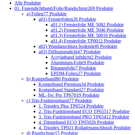
Alle
Produkte
01. Fugendichtband/Folie/Rundschnur
269 Produkte
a) Folien
77 Produkte
a01) Fensterfolien
26 Produkte
a01.1) Fensterfolie ME 508
2 Produkte
a01.2) Fensterfolie ME 504
6 Produkte
a01.3) Fensterfolie ME 500
16 Produkte
a01.4) Fensterfolie TP001
2 Produkte
a02) Wandanschluss bodentief
6 Produkte
a03) Diffusionsdicht
47 Produkte
Acrylatband luftdicht
2 Produkte
Aluminium-Folie
9 Produkte
Bitumenfolie
7 Produkte
EPDM-Folien
27 Produkte
b) Kompriband
80 Produkte
Kompriband Premium
34 Produkte
Kompriband Standard
27 Produkte
ML-Tec Pro TP670
19 Produkte
c) Trio-Funktionsband
77 Produkte
1. Trioplex Plus TP652
4 Produkte
2. Trio-Funktionsband ECO TP655
17 Produkte
3. Trio-Funktionsband PRO TP654
12 Produkte
4. Dämmband ECO TP050
26 Produkte
4. Trioplex TP021 Rolladenanschluss
6 Produkte
d) Rundschnur
15 Produkte