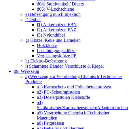
d04) Stuhlwinkel / Divers
d05) V-Lochschiene
e) Befestigung durch Injektion
f) Dübel
f1) Ankerbolzen FBN
f2) Ankerbolzen FAZ
f3) Nylondübel
g) Klötze, Keile und Lamellen
Holzklötze
Lastabtragungsklötze
Verglasungsklötze PP
h) Elektro-Befestigung
i) Scharniere,Bänder, Verschlüsse & Riegel
09. Werkzeug
a) Werkzeug zur Verarbeitung Chemisch Technischer
Produkte
a1) Kartuschen- und Folienbeutelpressen
a2) PU-Schaumpistolen
a3) Dosierpistolen Klebstoffe
a4)
Statikmischer/Kartuschenspitzen/Adapterröhrchen
a5) Verarbeitung Chemisch Technischer
Materialien
a6) Fettpressen
a7) Behälter und Flaschen