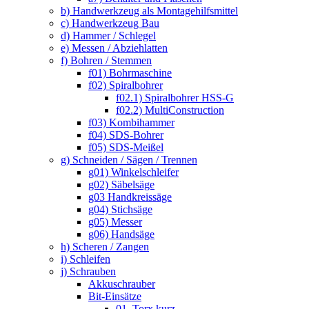
b) Handwerkzeug als Montagehilfsmittel
c) Handwerkzeug Bau
d) Hammer / Schlegel
e) Messen / Abziehlatten
f) Bohren / Stemmen
f01) Bohrmaschine
f02) Spiralbohrer
f02.1) Spiralbohrer HSS-G
f02.2) MultiConstruction
f03) Kombihammer
f04) SDS-Bohrer
f05) SDS-Meißel
g) Schneiden / Sägen / Trennen
g01) Winkelschleifer
g02) Säbelsäge
g03 Handkreissäge
g04) Stichsäge
g05) Messer
g06) Handsäge
h) Scheren / Zangen
i) Schleifen
j) Schrauben
Akkuschrauber
Bit-Einsätze
01. Torx kurz