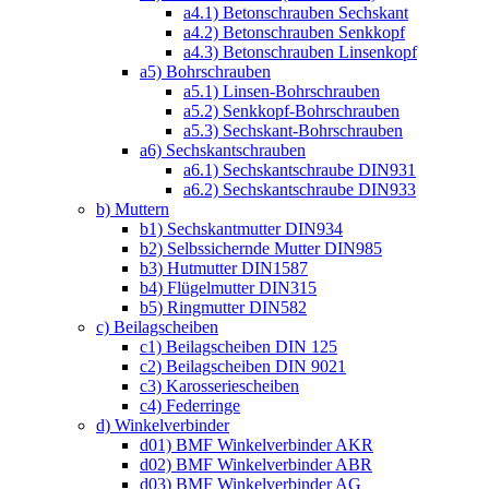
a4.1) Betonschrauben Sechskant
a4.2) Betonschrauben Senkkopf
a4.3) Betonschrauben Linsenkopf
a5) Bohrschrauben
a5.1) Linsen-Bohrschrauben
a5.2) Senkkopf-Bohrschrauben
a5.3) Sechskant-Bohrschrauben
a6) Sechskantschrauben
a6.1) Sechskantschraube DIN931
a6.2) Sechskantschraube DIN933
b) Muttern
b1) Sechskantmutter DIN934
b2) Selbssichernde Mutter DIN985
b3) Hutmutter DIN1587
b4) Flügelmutter DIN315
b5) Ringmutter DIN582
c) Beilagscheiben
c1) Beilagscheiben DIN 125
c2) Beilagscheiben DIN 9021
c3) Karosseriescheiben
c4) Federringe
d) Winkelverbinder
d01) BMF Winkelverbinder AKR
d02) BMF Winkelverbinder ABR
d03) BMF Winkelverbinder AG