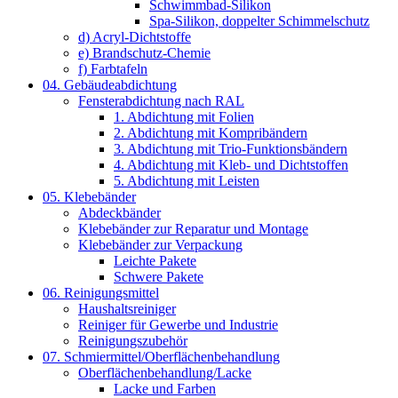
Schwimmbad-Silikon
Spa-Silikon, doppelter Schimmelschutz
d) Acryl-Dichtstoffe
e) Brandschutz-Chemie
f) Farbtafeln
04. Gebäudeabdichtung
Fensterabdichtung nach RAL
1. Abdichtung mit Folien
2. Abdichtung mit Kompribändern
3. Abdichtung mit Trio-Funktionsbändern
4. Abdichtung mit Kleb- und Dichtstoffen
5. Abdichtung mit Leisten
05. Klebebänder
Abdeckbänder
Klebebänder zur Reparatur und Montage
Klebebänder zur Verpackung
Leichte Pakete
Schwere Pakete
06. Reinigungsmittel
Haushaltsreiniger
Reiniger für Gewerbe und Industrie
Reinigungszubehör
07. Schmiermittel/Oberflächenbehandlung
Oberflächenbehandlung/Lacke
Lacke und Farben