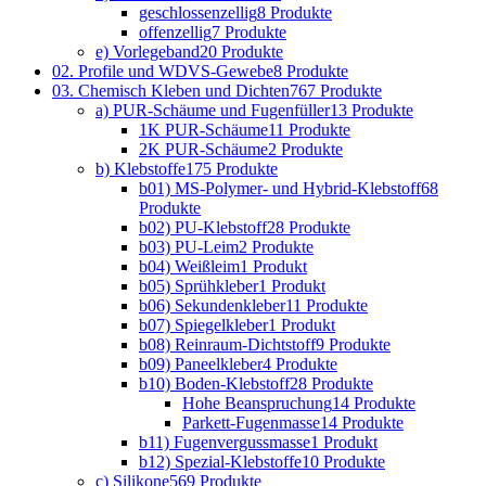
geschlossenzellig
8 Produkte
offenzellig
7 Produkte
e) Vorlegeband
20 Produkte
02. Profile und WDVS-Gewebe
8 Produkte
03. Chemisch Kleben und Dichten
767 Produkte
a) PUR-Schäume und Fugenfüller
13 Produkte
1K PUR-Schäume
11 Produkte
2K PUR-Schäume
2 Produkte
b) Klebstoffe
175 Produkte
b01) MS-Polymer- und Hybrid-Klebstoff
68
Produkte
b02) PU-Klebstoff
28 Produkte
b03) PU-Leim
2 Produkte
b04) Weißleim
1 Produkt
b05) Sprühkleber
1 Produkt
b06) Sekundenkleber
11 Produkte
b07) Spiegelkleber
1 Produkt
b08) Reinraum-Dichtstoff
9 Produkte
b09) Paneelkleber
4 Produkte
b10) Boden-Klebstoff
28 Produkte
Hohe Beanspruchung
14 Produkte
Parkett-Fugenmasse
14 Produkte
b11) Fugenvergussmasse
1 Produkt
b12) Spezial-Klebstoffe
10 Produkte
c) Silikone
569 Produkte