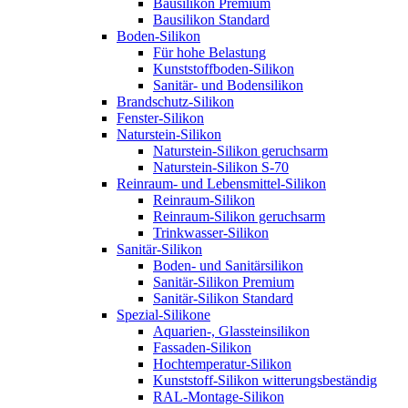
Bausilikon Premium
Bausilikon Standard
Boden-Silikon
Für hohe Belastung
Kunststoffboden-Silikon
Sanitär- und Bodensilikon
Brandschutz-Silikon
Fenster-Silikon
Naturstein-Silikon
Naturstein-Silikon geruchsarm
Naturstein-Silikon S-70
Reinraum- und Lebensmittel-Silikon
Reinraum-Silikon
Reinraum-Silikon geruchsarm
Trinkwasser-Silikon
Sanitär-Silikon
Boden- und Sanitärsilikon
Sanitär-Silikon Premium
Sanitär-Silikon Standard
Spezial-Silikone
Aquarien-, Glassteinsilikon
Fassaden-Silikon
Hochtemperatur-Silikon
Kunststoff-Silikon witterungsbeständig
RAL-Montage-Silikon