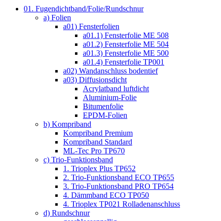
01. Fugendichtband/Folie/Rundschnur
a) Folien
a01) Fensterfolien
a01.1) Fensterfolie ME 508
a01.2) Fensterfolie ME 504
a01.3) Fensterfolie ME 500
a01.4) Fensterfolie TP001
a02) Wandanschluss bodentief
a03) Diffusionsdicht
Acrylatband luftdicht
Aluminium-Folie
Bitumenfolie
EPDM-Folien
b) Kompriband
Kompriband Premium
Kompriband Standard
ML-Tec Pro TP670
c) Trio-Funktionsband
1. Trioplex Plus TP652
2. Trio-Funktionsband ECO TP655
3. Trio-Funktionsband PRO TP654
4. Dämmband ECO TP050
4. Trioplex TP021 Rolladenanschluss
d) Rundschnur