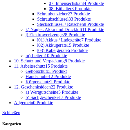
07. Innensechskant
4 Produkte
08. Bithalter
3 Produkte
Schraubenzieher
27 Produkte
Schraubschlüssel
83 Produkte
Steckschlüssel / Ratschen
8 Produkte
k) Nagler. Akku und Druckluft
11 Produkte
l) Elektrowerkzeuge
28 Produkte
l01) Akkus / Ladegeräte
7 Produkte
l02) Akkugeräte
15 Produkte
l03) Kabelgeräte
6 Produkte
m) Leitern
10 Produkte
10. Schutz und Verpackung
8 Produkte
11. Arbeitsschutz
15 Produkte
Gehörschutz
1 Produkt
Handschuhe
12 Produkte
Körperschutz
2 Produkte
12. Geschenksideen
22 Produkte
a) Wertgutscheine
5 Produkte
b) Sachgeschenke
17 Produkte
Allgemein
0 Produkte
Schließen
Kategorien