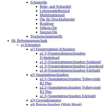
Schmieröle
Bohr- und Schneidöl
Lebensmittelbereich
Multifunktionsöl
Öle für Druckluftgeräte
Rostlöser
Silikon-Öle
Spezial-Öle
Trockenschmierstoffe
08. Befestigungstechnik
a) Schrauben
a1) Fensterrahmen-Schrauben
a1.1) Fensterrahmenschrauben
Zylinderkopf
a1.2) Fensterrahmenschrauben Senkkopf
a1.3) Fensterrahmenschrauben Linsenkopf
a1.4) Fensterrahmenschrauben Edelstahl
a2) Spanplattenschrauben
a2.1) Spanplattenschrauben Teilgewinde
R2 Plus
a2.2) Spanplattenschrauben Vollgewinde
R2 Plus
a2.3) Spanplattenschrauben Edelstahl
a3) Gewindestangen
a4) Betonschrauben (Multi-Monti)