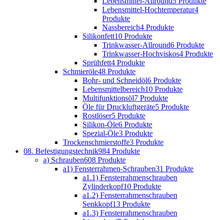
Lebensmittel-Allround
5 Produkte
Lebensmittel-Hochtemperatur
4
Produkte
Nassbereich
4 Produkte
Silikonfett
10 Produkte
Trinkwasser-Allround
6 Produkte
Trinkwasser-Hochviskos
4 Produkte
Sprühfett
4 Produkte
Schmieröle
48 Produkte
Bohr- und Schneidöl
6 Produkte
Lebensmittelbereich
10 Produkte
Multifunktionsöl
7 Produkte
Öle für Druckluftgeräte
5 Produkte
Rostlöser
5 Produkte
Silikon-Öle
6 Produkte
Spezial-Öle
3 Produkte
Trockenschmierstoffe
3 Produkte
08. Befestigungstechnik
984 Produkte
a) Schrauben
608 Produkte
a1) Fensterrahmen-Schrauben
31 Produkte
a1.1) Fensterrahmenschrauben
Zylinderkopf
10 Produkte
a1.2) Fensterrahmenschrauben
Senkkopf
13 Produkte
a1.3) Fensterrahmenschrauben