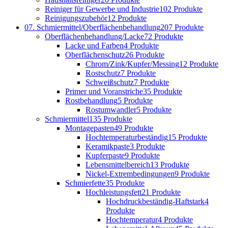
Reiniger für Gewerbe und Industrie
102 Produkte
Reinigungszubehör
12 Produkte
07. Schmiermittel/Oberflächenbehandlung
207 Produkte
Oberflächenbehandlung/Lacke
72 Produkte
Lacke und Farben
4 Produkte
Oberflächenschutz
26 Produkte
Chrom/Zink/Kupfer/Messing
12 Produkte
Rostschutz
7 Produkte
Schweißschutz
7 Produkte
Primer und Voranstriche
35 Produkte
Rostbehandlung
5 Produkte
Rostumwandler
5 Produkte
Schmiermittel
135 Produkte
Montagepasten
49 Produkte
Hochtemperaturbeständig
15 Produkte
Keramikpaste
3 Produkte
Kupferpaste
9 Produkte
Lebensmittelbereich
13 Produkte
Nickel-Extrembedingungen
9 Produkte
Schmierfette
35 Produkte
Hochleistungsfett
21 Produkte
Hochdruckbeständig-Haftstark
4
Produkte
Hochtemperatur
4 Produkte