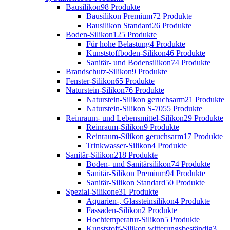
Bausilikon
98 Produkte
Bausilikon Premium
72 Produkte
Bausilikon Standard
26 Produkte
Boden-Silikon
125 Produkte
Für hohe Belastung
4 Produkte
Kunststoffboden-Silikon
46 Produkte
Sanitär- und Bodensilikon
74 Produkte
Brandschutz-Silikon
9 Produkte
Fenster-Silikon
65 Produkte
Naturstein-Silikon
76 Produkte
Naturstein-Silikon geruchsarm
21 Produkte
Naturstein-Silikon S-70
55 Produkte
Reinraum- und Lebensmittel-Silikon
29 Produkte
Reinraum-Silikon
9 Produkte
Reinraum-Silikon geruchsarm
17 Produkte
Trinkwasser-Silikon
4 Produkte
Sanitär-Silikon
218 Produkte
Boden- und Sanitärsilikon
74 Produkte
Sanitär-Silikon Premium
94 Produkte
Sanitär-Silikon Standard
50 Produkte
Spezial-Silikone
31 Produkte
Aquarien-, Glassteinsilikon
4 Produkte
Fassaden-Silikon
2 Produkte
Hochtemperatur-Silikon
5 Produkte
Kunststoff-Silikon witterungsbeständig
3