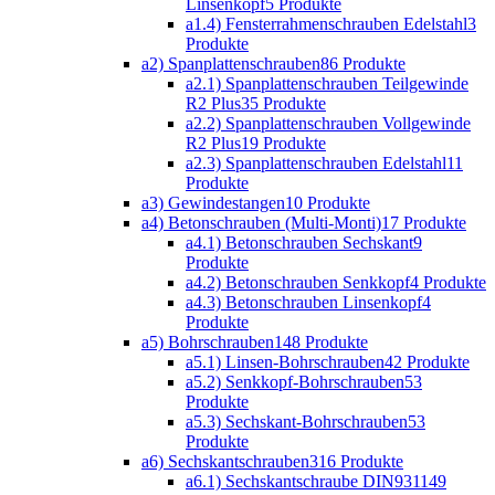
Linsenkopf
5 Produkte
a1.4) Fensterrahmenschrauben Edelstahl
3
Produkte
a2) Spanplattenschrauben
86 Produkte
a2.1) Spanplattenschrauben Teilgewinde
R2 Plus
35 Produkte
a2.2) Spanplattenschrauben Vollgewinde
R2 Plus
19 Produkte
a2.3) Spanplattenschrauben Edelstahl
11
Produkte
a3) Gewindestangen
10 Produkte
a4) Betonschrauben (Multi-Monti)
17 Produkte
a4.1) Betonschrauben Sechskant
9
Produkte
a4.2) Betonschrauben Senkkopf
4 Produkte
a4.3) Betonschrauben Linsenkopf
4
Produkte
a5) Bohrschrauben
148 Produkte
a5.1) Linsen-Bohrschrauben
42 Produkte
a5.2) Senkkopf-Bohrschrauben
53
Produkte
a5.3) Sechskant-Bohrschrauben
53
Produkte
a6) Sechskantschrauben
316 Produkte
a6.1) Sechskantschraube DIN931
149