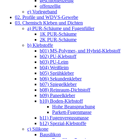
geschlossenzellig
offenzellig
e) Vorlegeband
02. Profile und WDVS-Gewebe
03. Chemisch Kleben und Dichten
a) PUR-Schäume und Fugenfüller
1K PUR-Schäume
2K PUR-Schäume
b) Klebstoffe
b01) MS-Polymer- und Hybrid-Klebstoff
b02) PU-Klebstoff
b03) PU-Leim
b04) Weißleim
b05) Sprühkleber
b06) Sekundenkleber
b07) Spiegelkleber
b08) Reinraum-Dichtstoff
b09) Paneelkleber
b10) Boden-Klebstoff
Hohe Beanspruchung
Parkett-Fugenmasse
b11) Fugenvergussmasse
b12) Spezial-Klebstoffe
c) Silikone
Bausilikon