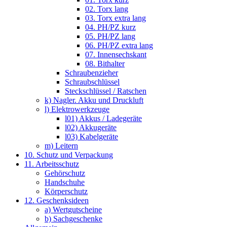
02. Torx lang
03. Torx extra lang
04. PH/PZ kurz
05. PH/PZ lang
06. PH/PZ extra lang
07. Innensechskant
08. Bithalter
Schraubenzieher
Schraubschlüssel
Steckschlüssel / Ratschen
k) Nagler. Akku und Druckluft
l) Elektrowerkzeuge
l01) Akkus / Ladegeräte
l02) Akkugeräte
l03) Kabelgeräte
m) Leitern
10. Schutz und Verpackung
11. Arbeitsschutz
Gehörschutz
Handschuhe
Körperschutz
12. Geschenksideen
a) Wertgutscheine
b) Sachgeschenke