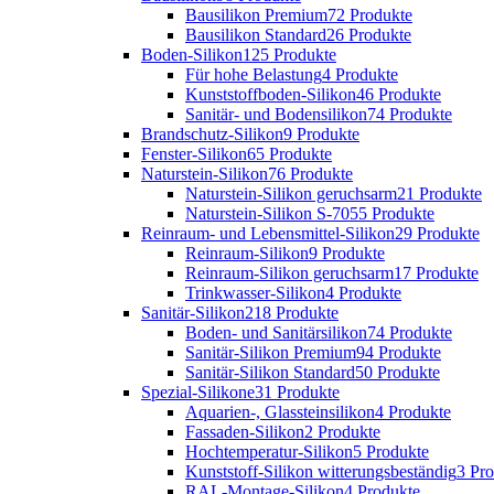
Bausilikon Premium
72 Produkte
Bausilikon Standard
26 Produkte
Boden-Silikon
125 Produkte
Für hohe Belastung
4 Produkte
Kunststoffboden-Silikon
46 Produkte
Sanitär- und Bodensilikon
74 Produkte
Brandschutz-Silikon
9 Produkte
Fenster-Silikon
65 Produkte
Naturstein-Silikon
76 Produkte
Naturstein-Silikon geruchsarm
21 Produkte
Naturstein-Silikon S-70
55 Produkte
Reinraum- und Lebensmittel-Silikon
29 Produkte
Reinraum-Silikon
9 Produkte
Reinraum-Silikon geruchsarm
17 Produkte
Trinkwasser-Silikon
4 Produkte
Sanitär-Silikon
218 Produkte
Boden- und Sanitärsilikon
74 Produkte
Sanitär-Silikon Premium
94 Produkte
Sanitär-Silikon Standard
50 Produkte
Spezial-Silikone
31 Produkte
Aquarien-, Glassteinsilikon
4 Produkte
Fassaden-Silikon
2 Produkte
Hochtemperatur-Silikon
5 Produkte
Kunststoff-Silikon witterungsbeständig
3 Pr
RAL-Montage-Silikon
4 Produkte