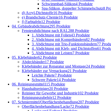
Schwimmbad-Silikon
4 Produkte
Spa-Silikon, doppelter Schimmelschutz
8 Pr
d) Acryl-Dichtstoffe
16 Produkte
e) Brandschutz-Chemie
16 Produkte
f) Farbtafeln
12 Produkte
04. Gebäudeabdichtung
295 Produkte
Fensterabdichtung nach RAL
288 Produkte
1. Abdichtung mit Folien
43 Produkte
2. Abdichtung mit Kompribändern
82 Produkte
3. Abdichtung mit Trio-Funktionsbändern
77 Produ
4. Abdichtung mit Kleb- und Dichtstoffen
61 Produ
5. Abdichtung mit Leisten
7 Produkte
05. Klebebänder
62 Produkte
Abdeckbänder
17 Produkte
Klebebänder zur Reparatur und Montage
24 Produkte
Klebebänder zur Verpackung
21 Produkte
Leichte Pakete
7 Produkte
Schwere Pakete
14 Produkte
06. Reinigungsmittel
115 Produkte
Haushaltsreiniger
20 Produkte
Reiniger für Gewerbe und Industrie
102 Produkte
Reinigungszubehör
12 Produkte
07. Schmiermittel/Oberflächenbehandlung
207 Produkte
Oberflächenbehandlung/Lacke
72 Produkte
Lacke und Farben
4 Produkte