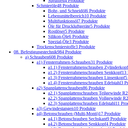
Sprühfett
4 Produkte
Schmieröle
48 Produkte
Bohr- und Schneidöl
6 Produkte
Lebensmittelbereich
10 Produkte
Multifunktionsöl
7 Produkte
Öle für Druckluftgeräte
5 Produkte
Rostlöser
5 Produkte
Silikon-Öle
6 Produkte
Spezial-Öle
3 Produkte
Trockenschmierstoffe
3 Produkte
08. Befestigungstechnik
984 Produkte
a) Schrauben
608 Produkte
a1) Fensterrahmen-Schrauben
31 Produkte
a1.1) Fensterrahmenschrauben Zylinderkopf
a1.2) Fensterrahmenschrauben Senkkopf
13 
a1.3) Fensterrahmenschrauben Linsenkopf
5
a1.4) Fensterrahmenschrauben Edelstahl
3 P
a2) Spanplattenschrauben
86 Produkte
a2.1) Spanplattenschrauben Teilgewinde R2
a2.2) Spanplattenschrauben Vollgewinde R2
a2.3) Spanplattenschrauben Edelstahl
11 Pro
a3) Gewindestangen
10 Produkte
a4) Betonschrauben (Multi-Monti)
17 Produkte
a4.1) Betonschrauben Sechskant
9 Produkte
a4.2) Betonschrauben Senkkopf
4 Produkte