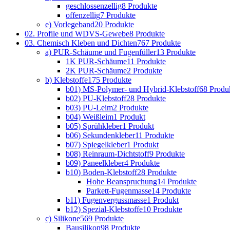
geschlossenzellig
8 Produkte
offenzellig
7 Produkte
e) Vorlegeband
20 Produkte
02. Profile und WDVS-Gewebe
8 Produkte
03. Chemisch Kleben und Dichten
767 Produkte
a) PUR-Schäume und Fugenfüller
13 Produkte
1K PUR-Schäume
11 Produkte
2K PUR-Schäume
2 Produkte
b) Klebstoffe
175 Produkte
b01) MS-Polymer- und Hybrid-Klebstoff
68 Produ
b02) PU-Klebstoff
28 Produkte
b03) PU-Leim
2 Produkte
b04) Weißleim
1 Produkt
b05) Sprühkleber
1 Produkt
b06) Sekundenkleber
11 Produkte
b07) Spiegelkleber
1 Produkt
b08) Reinraum-Dichtstoff
9 Produkte
b09) Paneelkleber
4 Produkte
b10) Boden-Klebstoff
28 Produkte
Hohe Beanspruchung
14 Produkte
Parkett-Fugenmasse
14 Produkte
b11) Fugenvergussmasse
1 Produkt
b12) Spezial-Klebstoffe
10 Produkte
c) Silikone
569 Produkte
Bausilikon
98 Produkte