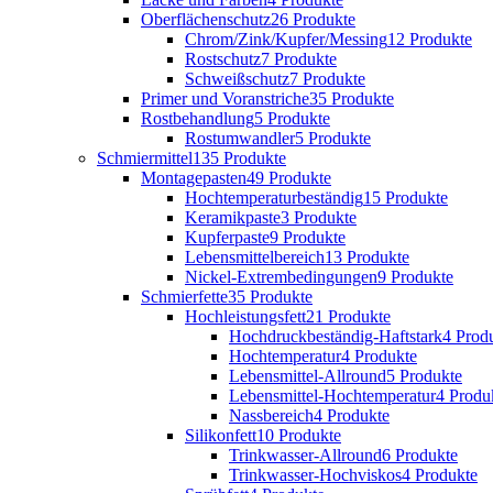
Oberflächenschutz
26 Produkte
Chrom/Zink/Kupfer/Messing
12 Produkte
Rostschutz
7 Produkte
Schweißschutz
7 Produkte
Primer und Voranstriche
35 Produkte
Rostbehandlung
5 Produkte
Rostumwandler
5 Produkte
Schmiermittel
135 Produkte
Montagepasten
49 Produkte
Hochtemperaturbeständig
15 Produkte
Keramikpaste
3 Produkte
Kupferpaste
9 Produkte
Lebensmittelbereich
13 Produkte
Nickel-Extrembedingungen
9 Produkte
Schmierfette
35 Produkte
Hochleistungsfett
21 Produkte
Hochdruckbeständig-Haftstark
4 Prod
Hochtemperatur
4 Produkte
Lebensmittel-Allround
5 Produkte
Lebensmittel-Hochtemperatur
4 Produ
Nassbereich
4 Produkte
Silikonfett
10 Produkte
Trinkwasser-Allround
6 Produkte
Trinkwasser-Hochviskos
4 Produkte