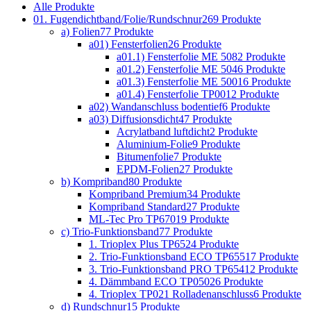
Alle
Produkte
01. Fugendichtband/Folie/Rundschnur
269 Produkte
a) Folien
77 Produkte
a01) Fensterfolien
26 Produkte
a01.1) Fensterfolie ME 508
2 Produkte
a01.2) Fensterfolie ME 504
6 Produkte
a01.3) Fensterfolie ME 500
16 Produkte
a01.4) Fensterfolie TP001
2 Produkte
a02) Wandanschluss bodentief
6 Produkte
a03) Diffusionsdicht
47 Produkte
Acrylatband luftdicht
2 Produkte
Aluminium-Folie
9 Produkte
Bitumenfolie
7 Produkte
EPDM-Folien
27 Produkte
b) Kompriband
80 Produkte
Kompriband Premium
34 Produkte
Kompriband Standard
27 Produkte
ML-Tec Pro TP670
19 Produkte
c) Trio-Funktionsband
77 Produkte
1. Trioplex Plus TP652
4 Produkte
2. Trio-Funktionsband ECO TP655
17 Produkte
3. Trio-Funktionsband PRO TP654
12 Produkte
4. Dämmband ECO TP050
26 Produkte
4. Trioplex TP021 Rolladenanschluss
6 Produkte
d) Rundschnur
15 Produkte