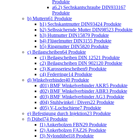
Produkte
a6.2) Sechskantschraube DIN933
167
Produkte
b) Muttern
61 Produkte
b1) Sechskantmutter DIN934
24 Produkte
b2) Selbssichernde Mutter DIN985
23 Produkte
b3) Hutmutter DIN1587
9 Produkte
b4) Flügelmutter DIN315
5 Produkte
b5) Ringmutter DIN582
0 Produkte
c) Beilagscheiben
64 Produkte
c1) Beilagscheiben DIN 125
21 Produkte
c2) Beilagscheiben DIN 9021
20 Produkte
c3) Karosseriescheiben
9 Produkte
c4) Federringe
14 Produkte
d) Winkelverbinder
40 Produkte
d01) BMF Winkelverbinder AKR
5 Produkte
d02) BMF Winkelverbinder ABR
3 Produkte
d03) BMF Winkelverbinder AG
3 Produkte
d04) Stuhlwinkel / Divers
22 Produkte
d05) V-Lochschiene
7 Produkte
e) Befestigung durch Injektion
23 Produkte
f) Dübel
74 Produkte
f1) Ankerbolzen FBN
29 Produkte
f2) Ankerbolzen FAZ
26 Produkte
f3) Nylondübel
18 Produkte