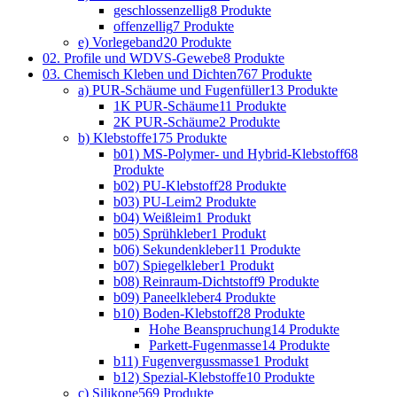
geschlossenzellig
8 Produkte
offenzellig
7 Produkte
e) Vorlegeband
20 Produkte
02. Profile und WDVS-Gewebe
8 Produkte
03. Chemisch Kleben und Dichten
767 Produkte
a) PUR-Schäume und Fugenfüller
13 Produkte
1K PUR-Schäume
11 Produkte
2K PUR-Schäume
2 Produkte
b) Klebstoffe
175 Produkte
b01) MS-Polymer- und Hybrid-Klebstoff
68
Produkte
b02) PU-Klebstoff
28 Produkte
b03) PU-Leim
2 Produkte
b04) Weißleim
1 Produkt
b05) Sprühkleber
1 Produkt
b06) Sekundenkleber
11 Produkte
b07) Spiegelkleber
1 Produkt
b08) Reinraum-Dichtstoff
9 Produkte
b09) Paneelkleber
4 Produkte
b10) Boden-Klebstoff
28 Produkte
Hohe Beanspruchung
14 Produkte
Parkett-Fugenmasse
14 Produkte
b11) Fugenvergussmasse
1 Produkt
b12) Spezial-Klebstoffe
10 Produkte
c) Silikone
569 Produkte