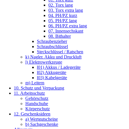
02. Torx lang
03. Torx extra lang
04. PH/PZ kurz
05. PH/PZ lang
06. PH/PZ extra lang
07. Innensechskant
08. Bithalter
Schraubenzieher
Schraubschlüssel
Steckschlüssel / Ratschen
k) Nagler. Akku und Druckluft
l) Elektrowerkzeuge
l01) Akkus / Ladegeräte
l02) Akkugeräte
l03) Kabelgeräte
m) Leitern
10. Schutz und Verpackung
11. Arbeitsschutz
Gehörschutz
Handschuhe
Körperschutz
12. Geschenksideen
a) Wertgutscheine
b) Sachgeschenke