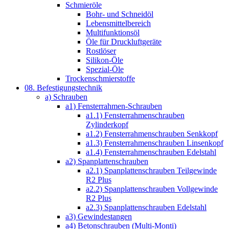
Schmieröle
Bohr- und Schneidöl
Lebensmittelbereich
Multifunktionsöl
Öle für Druckluftgeräte
Rostlöser
Silikon-Öle
Spezial-Öle
Trockenschmierstoffe
08. Befestigungstechnik
a) Schrauben
a1) Fensterrahmen-Schrauben
a1.1) Fensterrahmenschrauben
Zylinderkopf
a1.2) Fensterrahmenschrauben Senkkopf
a1.3) Fensterrahmenschrauben Linsenkopf
a1.4) Fensterrahmenschrauben Edelstahl
a2) Spanplattenschrauben
a2.1) Spanplattenschrauben Teilgewinde
R2 Plus
a2.2) Spanplattenschrauben Vollgewinde
R2 Plus
a2.3) Spanplattenschrauben Edelstahl
a3) Gewindestangen
a4) Betonschrauben (Multi-Monti)