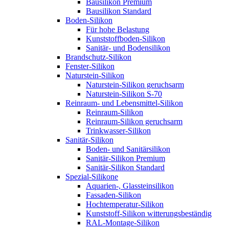
Bausilikon Premium
Bausilikon Standard
Boden-Silikon
Für hohe Belastung
Kunststoffboden-Silikon
Sanitär- und Bodensilikon
Brandschutz-Silikon
Fenster-Silikon
Naturstein-Silikon
Naturstein-Silikon geruchsarm
Naturstein-Silikon S-70
Reinraum- und Lebensmittel-Silikon
Reinraum-Silikon
Reinraum-Silikon geruchsarm
Trinkwasser-Silikon
Sanitär-Silikon
Boden- und Sanitärsilikon
Sanitär-Silikon Premium
Sanitär-Silikon Standard
Spezial-Silikone
Aquarien-, Glassteinsilikon
Fassaden-Silikon
Hochtemperatur-Silikon
Kunststoff-Silikon witterungsbeständig
RAL-Montage-Silikon