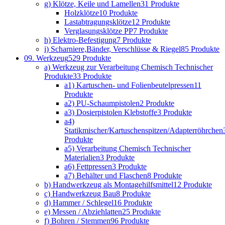
g) Klötze, Keile und Lamellen
31 Produkte
Holzklötze
10 Produkte
Lastabtragungsklötze
12 Produkte
Verglasungsklötze PP
7 Produkte
h) Elektro-Befestigung
7 Produkte
i) Scharniere,Bänder, Verschlüsse & Riegel
85 Produkte
09. Werkzeug
529 Produkte
a) Werkzeug zur Verarbeitung Chemisch Technischer
Produkte
33 Produkte
a1) Kartuschen- und Folienbeutelpressen
11
Produkte
a2) PU-Schaumpistolen
2 Produkte
a3) Dosierpistolen Klebstoffe
3 Produkte
a4)
Statikmischer/Kartuschenspitzen/Adapterröhrchen
Produkte
a5) Verarbeitung Chemisch Technischer
Materialien
3 Produkte
a6) Fettpressen
3 Produkte
a7) Behälter und Flaschen
8 Produkte
b) Handwerkzeug als Montagehilfsmittel
12 Produkte
c) Handwerkzeug Bau
8 Produkte
d) Hammer / Schlegel
16 Produkte
e) Messen / Abziehlatten
25 Produkte
f) Bohren / Stemmen
96 Produkte