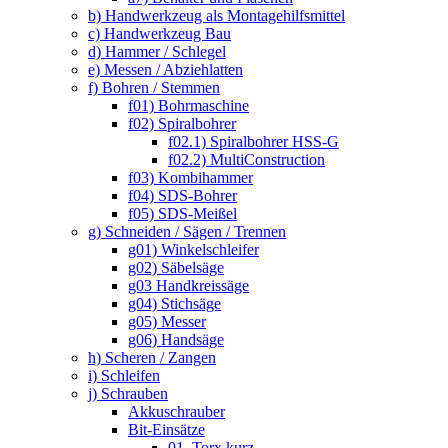
b) Handwerkzeug als Montagehilfsmittel
c) Handwerkzeug Bau
d) Hammer / Schlegel
e) Messen / Abziehlatten
f) Bohren / Stemmen
f01) Bohrmaschine
f02) Spiralbohrer
f02.1) Spiralbohrer HSS-G
f02.2) MultiConstruction
f03) Kombihammer
f04) SDS-Bohrer
f05) SDS-Meißel
g) Schneiden / Sägen / Trennen
g01) Winkelschleifer
g02) Säbelsäge
g03 Handkreissäge
g04) Stichsäge
g05) Messer
g06) Handsäge
h) Scheren / Zangen
i) Schleifen
j) Schrauben
Akkuschrauber
Bit-Einsätze
01. Torx kurz