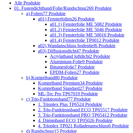
Alle
Produkte
01. Fugendichtband/Folie/Rundschnur
269 Produkte
a) Folien
77 Produkte
a01) Fensterfolien
26 Produkte
a01.1) Fensterfolie ME 508
2 Produkte
a01.2) Fensterfolie ME 504
6 Produkte
a01.3) Fensterfolie ME 500
16 Produkte
a01.4) Fensterfolie TP001
2 Produkte
a02) Wandanschluss bodentief
6 Produkte
a03) Diffusionsdicht
47 Produkte
Acrylatband luftdicht
2 Produkte
Aluminium-Folie
9 Produkte
Bitumenfolie
7 Produkte
EPDM-Folien
27 Produkte
b) Kompriband
80 Produkte
Kompriband Premium
34 Produkte
Kompriband Standard
27 Produkte
ML-Tec Pro TP670
19 Produkte
c) Trio-Funktionsband
77 Produkte
1. Trioplex Plus TP652
4 Produkte
2. Trio-Funktionsband ECO TP655
17 Produkte
3. Trio-Funktionsband PRO TP654
12 Produkte
4. Dämmband ECO TP050
26 Produkte
4. Trioplex TP021 Rolladenanschluss
6 Produkte
d) Rundschnur
15 Produkte