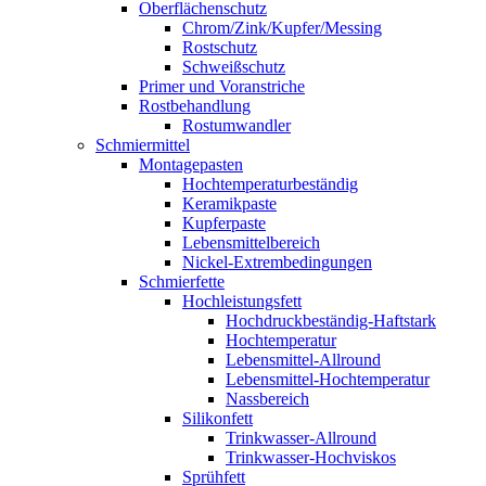
Oberflächenschutz
Chrom/Zink/Kupfer/Messing
Rostschutz
Schweißschutz
Primer und Voranstriche
Rostbehandlung
Rostumwandler
Schmiermittel
Montagepasten
Hochtemperaturbeständig
Keramikpaste
Kupferpaste
Lebensmittelbereich
Nickel-Extrembedingungen
Schmierfette
Hochleistungsfett
Hochdruckbeständig-Haftstark
Hochtemperatur
Lebensmittel-Allround
Lebensmittel-Hochtemperatur
Nassbereich
Silikonfett
Trinkwasser-Allround
Trinkwasser-Hochviskos
Sprühfett