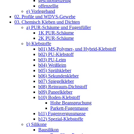
geschlossenzellig
offenzellig
e) Vorlegeband
02. Profile und WDVS-Gewebe
03. Chemisch Kleben und Dichten
a) PUR-Schäume und Fugenfüller
1K PUR-Schäume
2K PUR-Schäume
b) Klebstoffe
b01) MS-Polymer- und Hybrid-Klebstoff
b02) PU-Klebstoff
b03) PU-Leim
b04) Weißleim
b05) Sprühkleber
b06) Sekundenkleber
b07) Spiegelkleber
b08) Reinraum-Dichtstoff
b09) Paneelkleber
b10) Boden-Klebstoff
Hohe Beanspruchung
Parkett-Fugenmasse
b11) Fugenvergussmasse
b12) Spezial-Klebstoffe
c) Silikone
Bausilikon