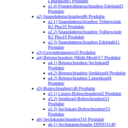
Linsenkopf
5 Produkte
a1.4) Fensterrahmenschrauben Edelstahl
3
Produkte
a2) Spanplattenschrauben
86 Produkte
a2.1) Spanplattenschrauben Teilgewinde
R2 Plus
35 Produkte
a2.2) Spanplattenschrauben Vollgewinde
R2 Plus
19 Produkte
a2.3) Spanplattenschrauben Edelstahl
11
Produkte
a3) Gewindestangen
10 Produkte
a4) Betonschrauben (Multi-Monti)
17 Produkte
a4.1) Betonschrauben Sechskant
9
Produkte
a4.2) Betonschrauben Senkkopf
4 Produkte
a4.3) Betonschrauben Linsenkopf
4
Produkte
a5) Bohrschrauben
148 Produkte
a5.1) Linsen-Bohrschrauben
42 Produkte
a5.2) Senkkopf-Bohrschrauben
53
Produkte
a5.3) Sechskant-Bohrschrauben
53
Produkte
a6) Sechskantschrauben
316 Produkte
a6.1) Sechskantschraube DIN931
149