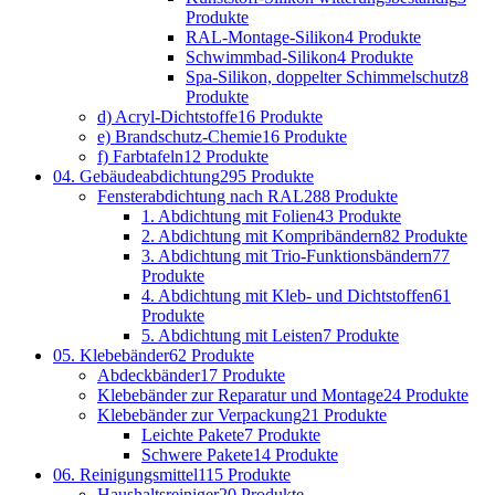
Produkte
RAL-Montage-Silikon
4 Produkte
Schwimmbad-Silikon
4 Produkte
Spa-Silikon, doppelter Schimmelschutz
8
Produkte
d) Acryl-Dichtstoffe
16 Produkte
e) Brandschutz-Chemie
16 Produkte
f) Farbtafeln
12 Produkte
04. Gebäudeabdichtung
295 Produkte
Fensterabdichtung nach RAL
288 Produkte
1. Abdichtung mit Folien
43 Produkte
2. Abdichtung mit Kompribändern
82 Produkte
3. Abdichtung mit Trio-Funktionsbändern
77
Produkte
4. Abdichtung mit Kleb- und Dichtstoffen
61
Produkte
5. Abdichtung mit Leisten
7 Produkte
05. Klebebänder
62 Produkte
Abdeckbänder
17 Produkte
Klebebänder zur Reparatur und Montage
24 Produkte
Klebebänder zur Verpackung
21 Produkte
Leichte Pakete
7 Produkte
Schwere Pakete
14 Produkte
06. Reinigungsmittel
115 Produkte
Haushaltsreiniger
20 Produkte