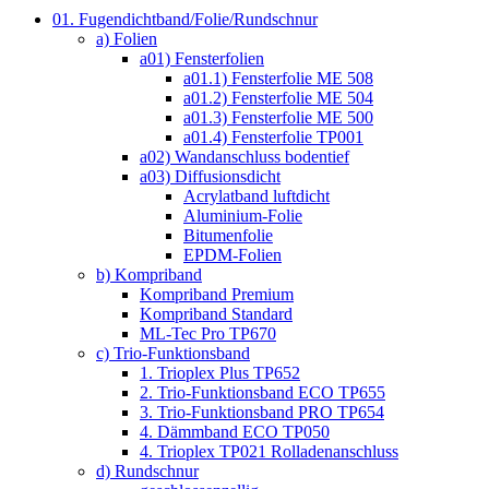
01. Fugendichtband/Folie/Rundschnur
a) Folien
a01) Fensterfolien
a01.1) Fensterfolie ME 508
a01.2) Fensterfolie ME 504
a01.3) Fensterfolie ME 500
a01.4) Fensterfolie TP001
a02) Wandanschluss bodentief
a03) Diffusionsdicht
Acrylatband luftdicht
Aluminium-Folie
Bitumenfolie
EPDM-Folien
b) Kompriband
Kompriband Premium
Kompriband Standard
ML-Tec Pro TP670
c) Trio-Funktionsband
1. Trioplex Plus TP652
2. Trio-Funktionsband ECO TP655
3. Trio-Funktionsband PRO TP654
4. Dämmband ECO TP050
4. Trioplex TP021 Rolladenanschluss
d) Rundschnur