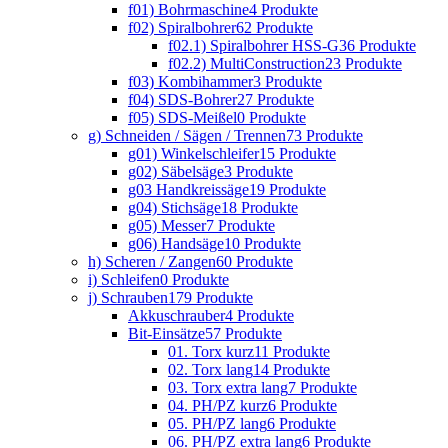
f01) Bohrmaschine
4 Produkte
f02) Spiralbohrer
62 Produkte
f02.1) Spiralbohrer HSS-G
36 Produkte
f02.2) MultiConstruction
23 Produkte
f03) Kombihammer
3 Produkte
f04) SDS-Bohrer
27 Produkte
f05) SDS-Meißel
0 Produkte
g) Schneiden / Sägen / Trennen
73 Produkte
g01) Winkelschleifer
15 Produkte
g02) Säbelsäge
3 Produkte
g03 Handkreissäge
19 Produkte
g04) Stichsäge
18 Produkte
g05) Messer
7 Produkte
g06) Handsäge
10 Produkte
h) Scheren / Zangen
60 Produkte
i) Schleifen
0 Produkte
j) Schrauben
179 Produkte
Akkuschrauber
4 Produkte
Bit-Einsätze
57 Produkte
01. Torx kurz
11 Produkte
02. Torx lang
14 Produkte
03. Torx extra lang
7 Produkte
04. PH/PZ kurz
6 Produkte
05. PH/PZ lang
6 Produkte
06. PH/PZ extra lang
6 Produkte