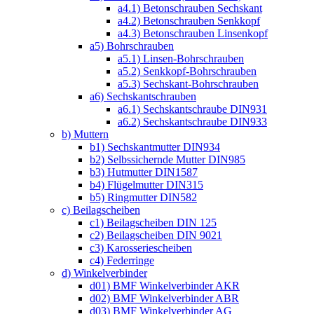
a4.1) Betonschrauben Sechskant
a4.2) Betonschrauben Senkkopf
a4.3) Betonschrauben Linsenkopf
a5) Bohrschrauben
a5.1) Linsen-Bohrschrauben
a5.2) Senkkopf-Bohrschrauben
a5.3) Sechskant-Bohrschrauben
a6) Sechskantschrauben
a6.1) Sechskantschraube DIN931
a6.2) Sechskantschraube DIN933
b) Muttern
b1) Sechskantmutter DIN934
b2) Selbssichernde Mutter DIN985
b3) Hutmutter DIN1587
b4) Flügelmutter DIN315
b5) Ringmutter DIN582
c) Beilagscheiben
c1) Beilagscheiben DIN 125
c2) Beilagscheiben DIN 9021
c3) Karosseriescheiben
c4) Federringe
d) Winkelverbinder
d01) BMF Winkelverbinder AKR
d02) BMF Winkelverbinder ABR
d03) BMF Winkelverbinder AG