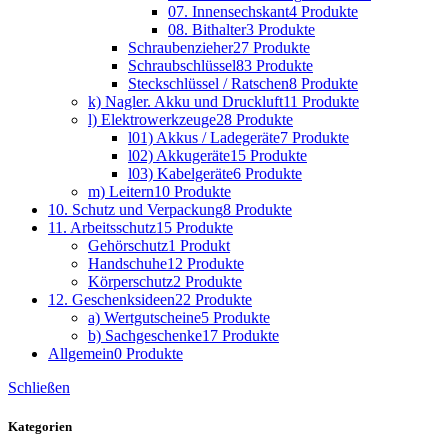
07. Innensechskant
4 Produkte
08. Bithalter
3 Produkte
Schraubenzieher
27 Produkte
Schraubschlüssel
83 Produkte
Steckschlüssel / Ratschen
8 Produkte
k) Nagler. Akku und Druckluft
11 Produkte
l) Elektrowerkzeuge
28 Produkte
l01) Akkus / Ladegeräte
7 Produkte
l02) Akkugeräte
15 Produkte
l03) Kabelgeräte
6 Produkte
m) Leitern
10 Produkte
10. Schutz und Verpackung
8 Produkte
11. Arbeitsschutz
15 Produkte
Gehörschutz
1 Produkt
Handschuhe
12 Produkte
Körperschutz
2 Produkte
12. Geschenksideen
22 Produkte
a) Wertgutscheine
5 Produkte
b) Sachgeschenke
17 Produkte
Allgemein
0 Produkte
Schließen
Kategorien