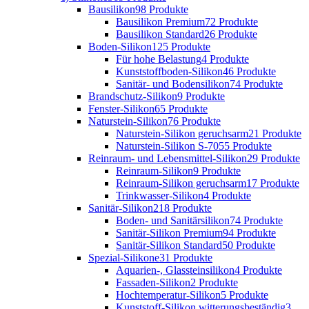
Bausilikon
98 Produkte
Bausilikon Premium
72 Produkte
Bausilikon Standard
26 Produkte
Boden-Silikon
125 Produkte
Für hohe Belastung
4 Produkte
Kunststoffboden-Silikon
46 Produkte
Sanitär- und Bodensilikon
74 Produkte
Brandschutz-Silikon
9 Produkte
Fenster-Silikon
65 Produkte
Naturstein-Silikon
76 Produkte
Naturstein-Silikon geruchsarm
21 Produkte
Naturstein-Silikon S-70
55 Produkte
Reinraum- und Lebensmittel-Silikon
29 Produkte
Reinraum-Silikon
9 Produkte
Reinraum-Silikon geruchsarm
17 Produkte
Trinkwasser-Silikon
4 Produkte
Sanitär-Silikon
218 Produkte
Boden- und Sanitärsilikon
74 Produkte
Sanitär-Silikon Premium
94 Produkte
Sanitär-Silikon Standard
50 Produkte
Spezial-Silikone
31 Produkte
Aquarien-, Glassteinsilikon
4 Produkte
Fassaden-Silikon
2 Produkte
Hochtemperatur-Silikon
5 Produkte
Kunststoff-Silikon witterungsbeständig
3