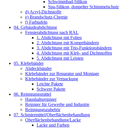
Schwimmbad-Silikon
Spa-Silikon, doppelter Schimmelschutz
d) Acryl-Dichtstoffe
e) Brandschutz-Chemie
f) Farbtafeln
04. Gebäudeabdichtung
Fensterabdichtung nach RAL
1. Abdichtung mit Folien
2. Abdichtung mit Kompribändern
3. Abdichtung mit Trio-Funktionsbändern
4. Abdichtung mit Kleb- und Dichtstoffen
5. Abdichtung mit Leisten
05. Klebebänder
Abdeckbänder
Klebebänder zur Reparatur und Montage
Klebebänder zur Verpackung
Leichte Pakete
Schwere Pakete
06. Reinigungsmittel
Haushaltsreiniger
Reiniger für Gewerbe und Industrie
Reinigungszubehör
07. Schmiermittel/Oberflächenbehandlung
Oberflächenbehandlung/Lacke
Lacke und Farben