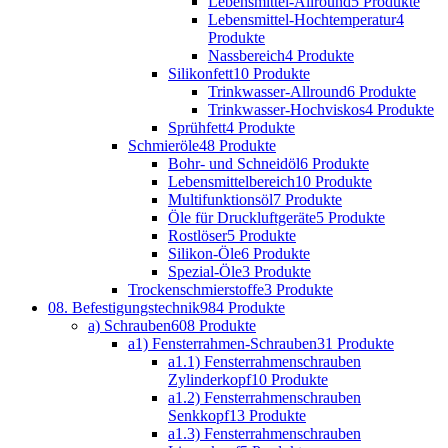
Lebensmittel-Allround
5 Produkte
Lebensmittel-Hochtemperatur
4
Produkte
Nassbereich
4 Produkte
Silikonfett
10 Produkte
Trinkwasser-Allround
6 Produkte
Trinkwasser-Hochviskos
4 Produkte
Sprühfett
4 Produkte
Schmieröle
48 Produkte
Bohr- und Schneidöl
6 Produkte
Lebensmittelbereich
10 Produkte
Multifunktionsöl
7 Produkte
Öle für Druckluftgeräte
5 Produkte
Rostlöser
5 Produkte
Silikon-Öle
6 Produkte
Spezial-Öle
3 Produkte
Trockenschmierstoffe
3 Produkte
08. Befestigungstechnik
984 Produkte
a) Schrauben
608 Produkte
a1) Fensterrahmen-Schrauben
31 Produkte
a1.1) Fensterrahmenschrauben
Zylinderkopf
10 Produkte
a1.2) Fensterrahmenschrauben
Senkkopf
13 Produkte
a1.3) Fensterrahmenschrauben