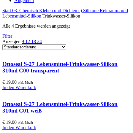
Allgemein
Start
03. Chemisch Kleben und Dichten
c) Silikone
Reinraum- und
Lebensmittel-Silikon
Trinkwasser-Silikon
Alle 4 Ergebnisse werden angezeigt
Filter
Anzeigen
9
12
18
24
Ottoseal S-27 Lebensmittel-Trinkwasser-Silikon
310ml C00 transparent
€
19,00
inkl. MwSt
In den Warenkorb
Ottoseal S-27 Lebensmittel-Trinkwasser-Silikon
310ml C01 weiß
€
19,00
inkl. MwSt
In den Warenkorb