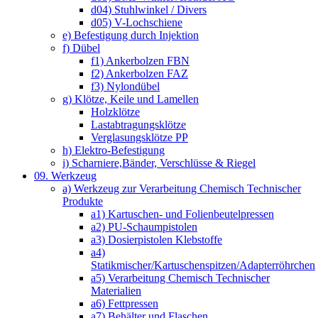
d04) Stuhlwinkel / Divers
d05) V-Lochschiene
e) Befestigung durch Injektion
f) Dübel
f1) Ankerbolzen FBN
f2) Ankerbolzen FAZ
f3) Nylondübel
g) Klötze, Keile und Lamellen
Holzklötze
Lastabtragungsklötze
Verglasungsklötze PP
h) Elektro-Befestigung
i) Scharniere,Bänder, Verschlüsse & Riegel
09. Werkzeug
a) Werkzeug zur Verarbeitung Chemisch Technischer
Produkte
a1) Kartuschen- und Folienbeutelpressen
a2) PU-Schaumpistolen
a3) Dosierpistolen Klebstoffe
a4)
Statikmischer/Kartuschenspitzen/Adapterröhrchen
a5) Verarbeitung Chemisch Technischer
Materialien
a6) Fettpressen
a7) Behälter und Flaschen