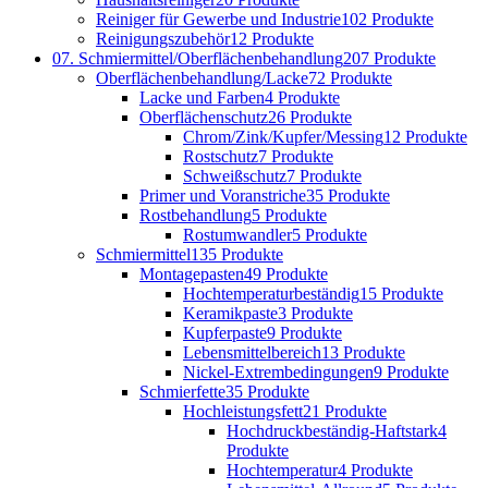
Reiniger für Gewerbe und Industrie
102 Produkte
Reinigungszubehör
12 Produkte
07. Schmiermittel/Oberflächenbehandlung
207 Produkte
Oberflächenbehandlung/Lacke
72 Produkte
Lacke und Farben
4 Produkte
Oberflächenschutz
26 Produkte
Chrom/Zink/Kupfer/Messing
12 Produkte
Rostschutz
7 Produkte
Schweißschutz
7 Produkte
Primer und Voranstriche
35 Produkte
Rostbehandlung
5 Produkte
Rostumwandler
5 Produkte
Schmiermittel
135 Produkte
Montagepasten
49 Produkte
Hochtemperaturbeständig
15 Produkte
Keramikpaste
3 Produkte
Kupferpaste
9 Produkte
Lebensmittelbereich
13 Produkte
Nickel-Extrembedingungen
9 Produkte
Schmierfette
35 Produkte
Hochleistungsfett
21 Produkte
Hochdruckbeständig-Haftstark
4
Produkte
Hochtemperatur
4 Produkte