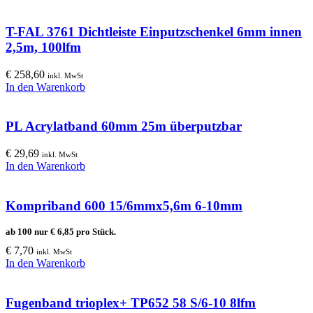
T-FAL 3761 Dichtleiste Einputzschenkel 6mm innen
2,5m, 100lfm
€
258,60
inkl. MwSt
In den Warenkorb
PL Acrylatband 60mm 25m überputzbar
€
29,69
inkl. MwSt
In den Warenkorb
Kompriband 600 15/6mmx5,6m 6-10mm
ab 100 nur
€
6,85
pro Stück.
€
7,70
inkl. MwSt
In den Warenkorb
Fugenband trioplex+ TP652 58 S/6-10 8lfm