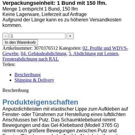
Verpackungseinheit: 1 Bund mit 150 lfm.
Menge 1 entspricht 1 Bund, 150 lfm
Keine Lagerware, Lieferzeit auf Anfrage
Aufgrund der Länge kann es zu höheren Versandkosten
kommen.
T-
FAL
In den Warenkorb
3765
Artikelnummer:
3070376512
Kategorien:
02. Profile und WDVS-
Gel
Gewebe
,
04. Gebäudeabdichtung
,
5. Abdichtung mit Leisten
,
Dichtleiste
Fensterabdichtung nach RAL
10mm
Teilen:
innen
2,5m,
Beschreibung
150lfm
Shipping & Delivery
Menge
Beschreibung
Produkteigenschaften
Anputzdichtleisten mit elastischer Lippe zum Aufkleben auf
Fenster- oder Türrahmen zur Herstellung eines luftdichten
Anschlusses bei Putz. Das Schaumklebeband nimmt
Bewegungen und das Gel-Klebeband (Modell 3765 G)
nimmt noch größere Bewegungen zwischen Putz und