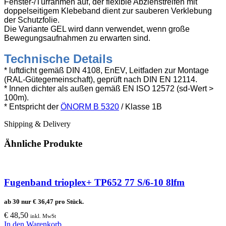
Fenster-/Türrahmen auf, der flexible Abziehstreifen mit
doppelseitigem Klebeband dient zur sauberen Verklebung
der Schutzfolie.
Die Variante GEL wird dann verwendet, wenn große
Bewegungsaufnahmen zu erwarten sind.
Technische Details
* luftdicht gemäß DIN 4108, EnEV, Leitfaden zur Montage
(RAL-Gütegemeinschaft), geprüft nach DIN EN 12114.
* Innen dichter als außen gemäß EN ISO 12572 (sd-Wert >
100m).
* Entspricht der
ÖNORM B 5320
/ Klasse 1B
Shipping & Delivery
Ähnliche Produkte
Fugenband trioplex+ TP652 77 S/6-10 8lfm
ab 30 nur
€
36,47
pro Stück.
€
48,50
inkl. MwSt
In den Warenkorb