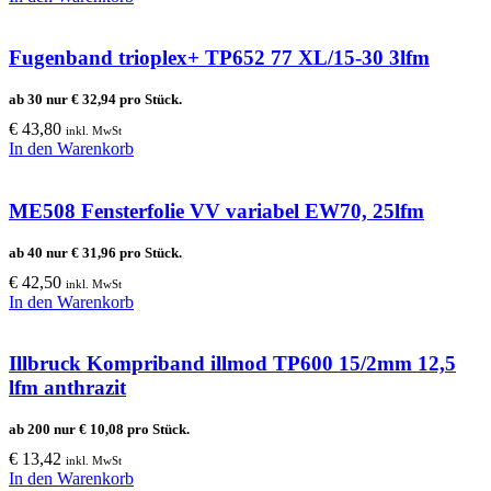
Fugenband trioplex+ TP652 77 XL/15-30 3lfm
ab 30 nur
€
32,94
pro Stück.
€
43,80
inkl. MwSt
In den Warenkorb
ME508 Fensterfolie VV variabel EW70, 25lfm
ab 40 nur
€
31,96
pro Stück.
€
42,50
inkl. MwSt
In den Warenkorb
Illbruck Kompriband illmod TP600 15/2mm 12,5
lfm anthrazit
ab 200 nur
€
10,08
pro Stück.
€
13,42
inkl. MwSt
In den Warenkorb