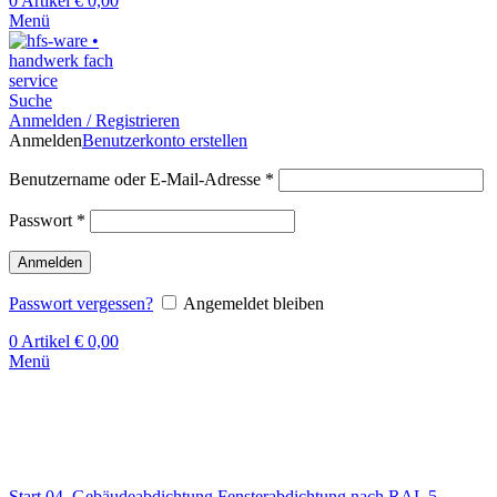
0
Artikel
€
0,00
Menü
Suche
Anmelden / Registrieren
Anmelden
Benutzerkonto erstellen
Benutzername oder E-Mail-Adresse
*
Passwort
*
Anmelden
Passwort vergessen?
Angemeldet bleiben
0
Artikel
€
0,00
Menü
Klick zum Vergrößern
Start
04. Gebäudeabdichtung
Fensterabdichtung nach RAL
5.