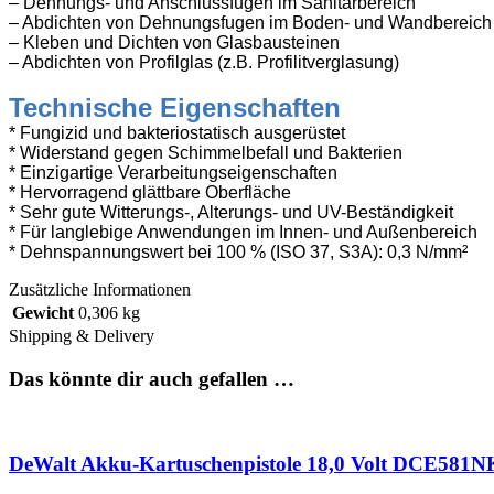
– Dehnungs- und Anschlussfugen im Sanitärbereich
– Abdichten von Dehnungsfugen im Boden- und Wandbereich
– Kleben und Dichten von Glasbausteinen
– Abdichten von Profilglas (z.B. Profilitverglasung)
Technische Eigenschaften
* Fungizid und bakteriostatisch ausgerüstet
* Widerstand gegen Schimmelbefall und Bakterien
* Einzigartige Verarbeitungseigenschaften
* Hervorragend glättbare Oberfläche
* Sehr gute Witterungs-, Alterungs- und UV-Beständigkeit
* Für langlebige Anwendungen im Innen- und Außenbereich
* Dehnspannungswert bei 100 % (ISO 37, S3A): 0,3 N/mm²
Zusätzliche Informationen
Gewicht
0,306 kg
Shipping & Delivery
Das könnte dir auch gefallen …
DeWalt Akku-Kartuschenpistole 18,0 Volt DCE581N