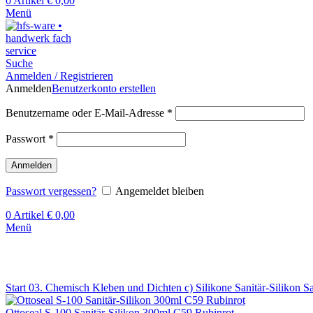
0
Artikel
€
0,00
Menü
Suche
Anmelden / Registrieren
Anmelden
Benutzerkonto erstellen
Benutzername oder E-Mail-Adresse
*
Passwort
*
Anmelden
Passwort vergessen?
Angemeldet bleiben
0
Artikel
€
0,00
Menü
Klick zum Vergrößern
Start
03. Chemisch Kleben und Dichten
c) Silikone
Sanitär-Silikon
Sa
Ottoseal S-100 Sanitär-Silikon 300ml C59 Rubinrot