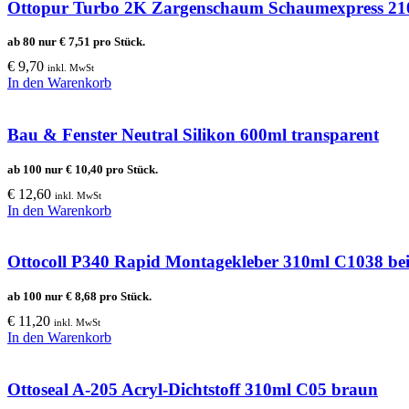
Ottopur Turbo 2K Zargenschaum Schaumexpress 21
ab 80 nur
€
7,51
pro Stück.
€
9,70
inkl. MwSt
In den Warenkorb
Bau & Fenster Neutral Silikon 600ml transparent
ab 100 nur
€
10,40
pro Stück.
€
12,60
inkl. MwSt
In den Warenkorb
Ottocoll P340 Rapid Montagekleber 310ml C1038 be
ab 100 nur
€
8,68
pro Stück.
€
11,20
inkl. MwSt
In den Warenkorb
Ottoseal A-205 Acryl-Dichtstoff 310ml C05 braun