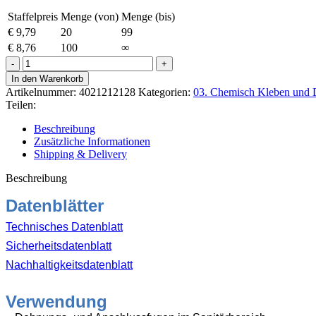
Staffelpreis
Menge (von)
Menge (bis)
€
9,79
20
99
€
8,76
100
∞
Ottoseal
S-
In den Warenkorb
100
Artikelnummer:
4021212128
Kategorien:
03. Chemisch Kleben und 
Sanitär-
Teilen:
Silikon
300ml
Beschreibung
C51
Zusätzliche Informationen
Altweiss
Shipping & Delivery
Menge
Beschreibung
Datenblätter
Technisches Datenblatt
Sicherheitsdatenblatt
Nachhaltigkeitsdatenblatt
Verwendung