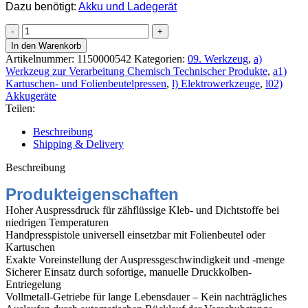
Dazu benötigt:
Akku und Ladegerät
DeWalt
Akku-
In den Warenkorb
Kartuschenpistole
Artikelnummer:
1150000542
Kategorien:
09. Werkzeug
,
a)
18,0
Werkzeug zur Verarbeitung Chemisch Technischer Produkte
,
a1)
Volt
Kartuschen- und Folienbeutelpressen
,
l) Elektrowerkzeuge
,
l02)
DCE581NK
Akkugeräte
Menge
Teilen:
Beschreibung
Shipping & Delivery
Beschreibung
Produkteigenschaften
Hoher Auspressdruck für zähflüssige Kleb- und Dichtstoffe bei
niedrigen Temperaturen
Handpresspistole universell einsetzbar mit Folienbeutel oder
Kartuschen
Exakte Voreinstellung der Auspressgeschwindigkeit und -menge
Sicherer Einsatz durch sofortige, manuelle Druckkolben-
Entriegelung
Vollmetall-Getriebe für lange Lebensdauer – Kein nachträgliches