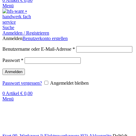
0
Artikel
€
0,00
Menü
Suche
Anmelden / Registrieren
Anmelden
Benutzerkonto erstellen
Benutzername oder E-Mail-Adresse
*
Passwort
*
Anmelden
Passwort vergessen?
Angemeldet bleiben
0
Artikel
€
0,00
Menü
Klick zum Vergrößern
Start
09. Werkzeug
l) Elektrowerkzeuge
l02) Akkugeräte
DeWalt