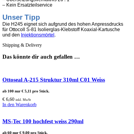
– Kein Ersatzteilservice
Unser Tipp
Die H245 eignet sich aufgrund des hohen Anpressdrucks
für
Ottocoll
S-81 Isolierglas-Klebstoff Koaxial-Kartusche
und
den
Injektionsmörtel
.
Shipping & Delivery
Das könnte dir auch gefallen …
Ottoseal A-215 Struktur 310ml C01 Weiss
ab 100 nur
€
5,11
pro Stück.
€
6,60
inkl. MwSt
In den Warenkorb
MS-Tec 100 hochfest weiss 290ml
ab 60 nur
€
9,00
pro Stück.