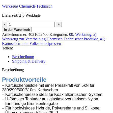
Werkzeug Chemisch-Technisch
Lieferzeit: 2-5 Werktage
Otto
Handpress-
In den Warenkorb
Pistole
Artikelnummer:
4021652400
Kategorien:
09. Werkzeug
,
a)
H245
Werkzeug zur Verarbeitung Chemisch Technischer Produkte
,
a1)
für
Kartuschen- und Folienbeutelpressen
280-
Teilen:
310ml
Menge
Beschreibung
Shipping & Delivery
Beschreibung
Produktvorteile
–
Kartuschenpistole mit einer Presskraft von 5kN für
280/290/300/310ml Kartuschen
– Kartuschenpresse ideal für Koaxialkartuschen-System
–
U-förmiger Toplader aus glasfaserverstärktem Nylon
–
Einhändige Bremsenfreigabe
–
Für hochviskose Hybride, Polyurethane und Silikone
–
Übersetzungsverhältnis 26 : 1