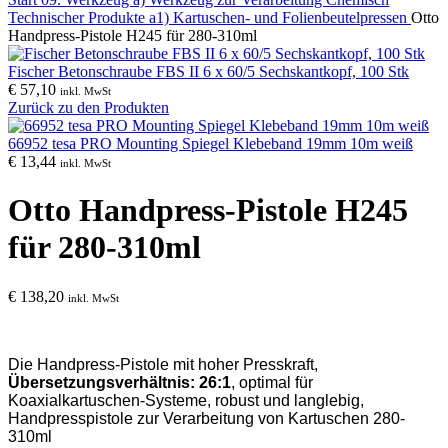
Technischer Produkte
a1) Kartuschen- und Folienbeutelpressen
Otto
Handpress-Pistole H245 für 280-310ml
Fischer Betonschraube FBS II 6 x 60/5 Sechskantkopf, 100 Stk
€
57,10
inkl. MwSt
Zurück zu den Produkten
66952 tesa PRO Mounting Spiegel Klebeband 19mm 10m weiß
€
13,44
inkl. MwSt
Otto Handpress-Pistole H245
für 280-310ml
€
138,20
inkl. MwSt
Die Handpress-Pistole mit hoher Presskraft,
Übersetzungsverhältnis: 26:1
,
o
ptimal für
Koaxialkartuschen-Systeme, r
obust und langlebig,
Handpresspistole zur Verarbeitung von Kartuschen 280-
310ml