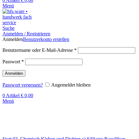
0
Artikel
€
0,00
Menü
Suche
Anmelden / Registrieren
Anmelden
Benutzerkonto erstellen
Benutzername oder E-Mail-Adresse
*
Passwort
*
Anmelden
Passwort vergessen?
Angemeldet bleiben
0
Artikel
€
0,00
Menü
Klick zum Vergrößern
Start
03. Chemisch Kleben und Dichten
c) Silikone
Bausilikon