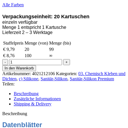
Alle Farben
Verpackungseinheit: 20 Kartuschen
einzeln verfügbar
Menge 1 entspricht 1 Kartusche
Lieferzeit 2 – 3 Werktage
Staffelpreis
Menge (von)
Menge (bis)
€
9,79
20
99
€
8,76
100
∞
Ottoseal
S-
In den Warenkorb
100
Artikelnummer:
4021212106
Kategorien:
03. Chemisch Kleben und
Sanitär-
Dichten
,
c) Silikone
,
Sanitär-Silikon
,
Sanitär-Silikon Premium
Silikon
Teilen:
300ml
C07
Beschreibung
Rehbraun
Zusätzliche Informationen
Menge
Shipping & Delivery
Beschreibung
Datenblätter