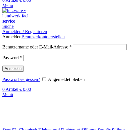
0
Artikel
€
0,00
Menü
Suche
Anmelden / Registrieren
Anmelden
Benutzerkonto erstellen
Benutzername oder E-Mail-Adresse
*
Passwort
*
Anmelden
Passwort vergessen?
Angemeldet bleiben
0
Artikel
€
0,00
Menü
Klick zum Vergrößern
Start
03. Chemisch Kleben und Dichten
c) Silikone
Sanitär-Silikon