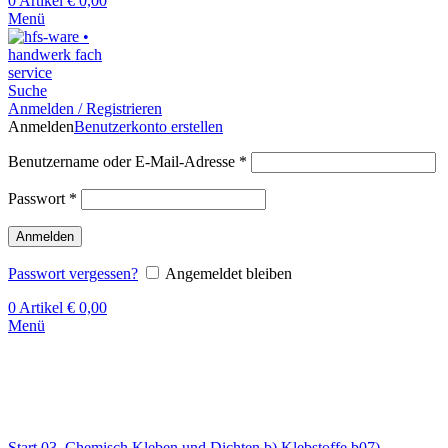
0
Artikel
€
0,00
Menü
Suche
Anmelden / Registrieren
Anmelden
Benutzerkonto erstellen
Benutzername oder E-Mail-Adresse
*
Passwort
*
Anmelden
Passwort vergessen?
Angemeldet bleiben
0
Artikel
€
0,00
Menü
Klick zum Vergrößern
Start
03. Chemisch Kleben und Dichten
b) Klebstoffe
b07)