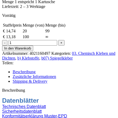
Menge 1 entspricht 1 Kartusche
Lieferzeit: 2 – 3 Werktage
Vorrätig
Staffelpreis
Menge (von)
Menge (bis)
€
14,74
20
99
€
13,18
100
∞
Ottocoll
S-
In den Warenkorb
16
Artikelnummer:
4021160497
Kategorien:
03. Chemisch Kleben und
Spiegel-
Dichten
,
b) Klebstoffe
,
b07) Spiegelkleber
Klebstoff
Teilen:
310ml
C97
Beschreibung
Mintweiß
Zusätzliche Informationen
Menge
Shipping & Delivery
Beschreibung
Datenblätter
Technisches Datenblatt
Sicherheitsdatenblatt
Konformitätserklärung Muster-EPD