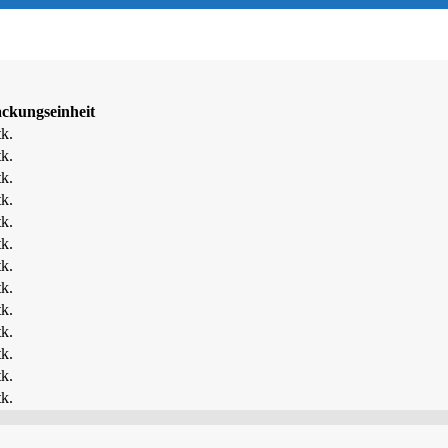
ckungseinheit
k.
k.
k.
k.
k.
k.
k.
k.
k.
k.
k.
k.
k.