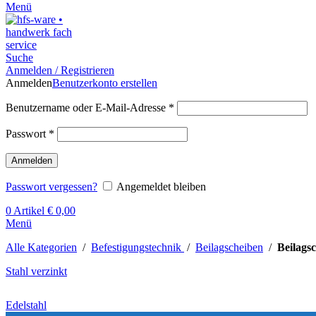
Menü
Suche
Anmelden / Registrieren
Anmelden
Benutzerkonto erstellen
Benutzername oder E-Mail-Adresse
*
Passwort
*
Anmelden
Passwort vergessen?
Angemeldet bleiben
0
Artikel
€
0,00
Menü
Alle Kategorien
/
Befestigungstechnik
/
Beilagscheiben
/
Beilags
Stahl verzinkt
Edelstahl