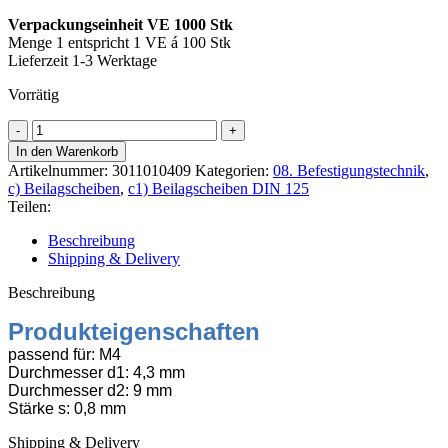
Verpackungseinheit VE 1000 Stk
Menge 1 entspricht 1 VE á 100 Stk
Lieferzeit 1-3 Werktage
Vorrätig
Beilagscheibe
A
In den Warenkorb
DIN
Artikelnummer:
3011010409
Kategorien:
08. Befestigungstechnik
,
125
c) Beilagscheiben
,
c1) Beilagscheiben DIN 125
4,3mm
Teilen:
M4,
100
Beschreibung
Stk
Shipping & Delivery
Menge
Beschreibung
Produkteigenschaften
passend für: M4
Durchmesser d1: 4,3 mm
Durchmesser d2: 9 mm
Stärke s: 0,8 mm
Shipping & Delivery