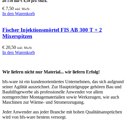
ab 150 nur
€
4,50
pro Stück.
€
7,50
inkl. MwSt
In den Warenkorb
Fischer Injektionsmörtel FIS AB 300 T + 2
Mixerspitzen
€
20,50
inkl. MwSt
In den Warenkorb
Wir liefern nicht nur Material... wir liefern Erfolg!
hfs-ware ist ein kundenorientiertes Unternehmen, das sich aufgrund
seiner Agilität auszeichnet. Zur Hauptzielgruppe gehören Bau und
Bauhilfsgewerbe als professionelle Anwender vor allem
normgerechter Montagematerialien sowie Werkzeugen, wie auch
Maschinen zur Wärme- und Stromerzeugung.
Jeder Anwender aus jeder Branche mit hohen Qualitätsansprüchen
wird von hfs-ware bestens versorgt.