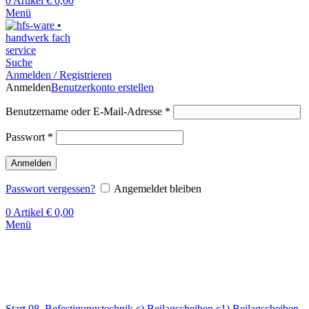
0
Artikel
€
0,00
Menü
Suche
Anmelden / Registrieren
Anmelden
Benutzerkonto erstellen
Benutzername oder E-Mail-Adresse
*
Passwort
*
Anmelden
Passwort vergessen?
Angemeldet bleiben
0
Artikel
€
0,00
Menü
Klick zum Vergrößern
Start
08. Befestigungstechnik
c) Beilagscheiben
c1) Beilagscheiben