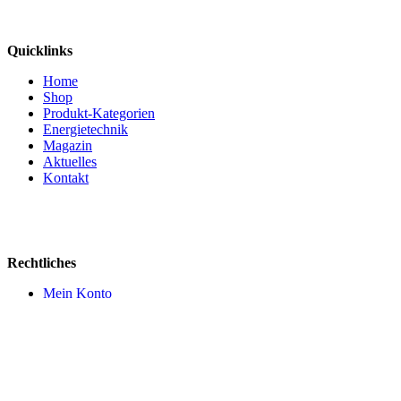
Quicklinks
Home
Shop
Produkt-Kategorien
Energietechnik
Magazin
Aktuelles
Kontakt
Rechtliches
Mein Konto
AGB
Impressum
Datenschutz
Widerruf
Versandkosten
Cookie Einstellungen