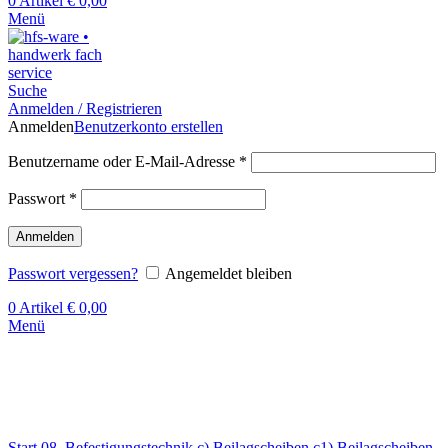
0
Artikel
€
0,00
Menü
Suche
Anmelden / Registrieren
Anmelden
Benutzerkonto erstellen
Benutzername oder E-Mail-Adresse
*
Passwort
*
Anmelden
Passwort vergessen?
Angemeldet bleiben
0
Artikel
€
0,00
Menü
Klick zum Vergrößern
Start
08. Befestigungstechnik
c) Beilagscheiben
c1) Beilagscheiben