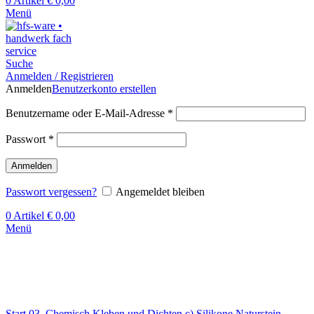
0
Artikel
€
0,00
Menü
Suche
Anmelden / Registrieren
Anmelden
Benutzerkonto erstellen
Benutzername oder E-Mail-Adresse
*
Passwort
*
Anmelden
Passwort vergessen?
Angemeldet bleiben
0
Artikel
€
0,00
Menü
Klick zum Vergrößern
Start
03. Chemisch Kleben und Dichten
c) Silikone
Naturstein-