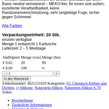
Basis neutral vernetzend – MEKO-
frei, für
innen und außen,
e
xzellente Verarbeitbarkeit, k
eine
Randzonenverschmutzung, s
ehr langlebige Fuge, s
icher
gegen Schimmel
Alle Farben
Verpackungseinheit: 20 Stk.
einzeln verfügbar
Menge 1 entspricht 1 Kartusche
Lieferzeit: 2 – 5 Werktage
Staffelpreis
Menge (von)
Menge (bis)
€
9,62
20
99
€
8,60
100
∞
Ottoseal
S-
In den Warenkorb
70
Artikelnummer:
4021211829
Kategorien:
03. Chemisch Kleben und
Naturstein-
Dichten
,
c) Silikone
,
Naturstein-Silikon
,
Naturstein-Silikon S-70
Silikon
Teilen:
310ml
Matt-
Beschreibung
Manhatten
Zusätzliche Informationen
C1282