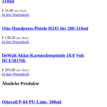
310ml
€
51,60
inkl. MwSt
In den Warenkorb
Otto Handpress-Pistole H245 für 280-310ml
€
138,20
inkl. MwSt
In den Warenkorb
DeWalt Akku-Kartuschenpistole 18,0 Volt
DCE581NK
€
393,00
inkl. MwSt
In den Warenkorb
Ähnliche Produkte
Ottocoll P-84 PU-Leim, 500ml