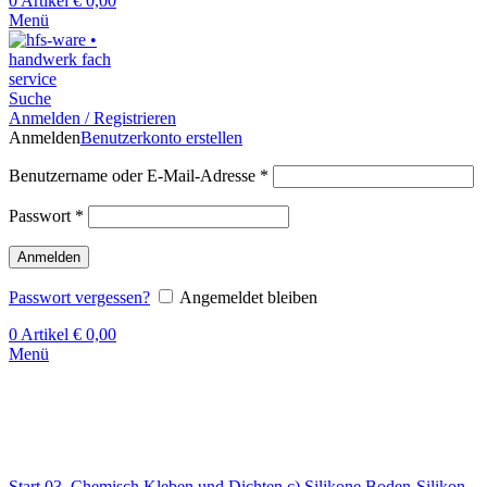
0
Artikel
€
0,00
Menü
Suche
Anmelden / Registrieren
Anmelden
Benutzerkonto erstellen
Benutzername oder E-Mail-Adresse
*
Passwort
*
Anmelden
Passwort vergessen?
Angemeldet bleiben
0
Artikel
€
0,00
Menü
Klick zum Vergrößern
Start
03. Chemisch Kleben und Dichten
c) Silikone
Boden-Silikon