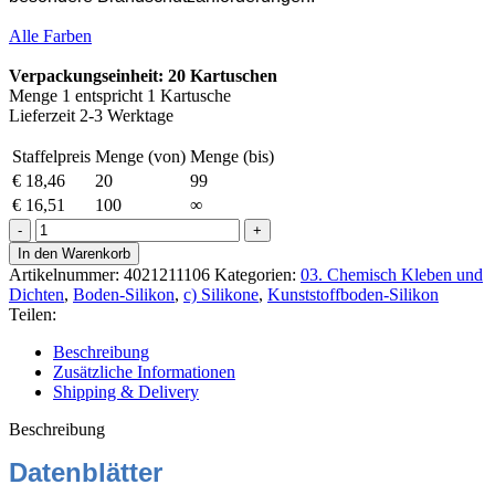
Alle Farben
Verpackungseinheit: 20 Kartuschen
Menge 1 entspricht 1 Kartusche
Lieferzeit 2-3 Werktage
Staffelpreis
Menge (von)
Menge (bis)
€
18,46
20
99
€
16,51
100
∞
Ottoseal
S-
In den Warenkorb
51
Artikelnummer:
4021211106
Kategorien:
03. Chemisch Kleben und
Kunststoffboden-
Dichten
,
Boden-Silikon
,
c) Silikone
,
Kunststoffboden-Silikon
Silikon
Teilen:
310ml
C103
Beschreibung
sahara
Zusätzliche Informationen
Menge
Shipping & Delivery
Beschreibung
Datenblätter