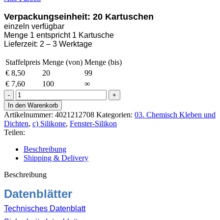
Verpackungseinheit: 20 Kartuschen
einzeln verfügbar
Menge 1 entspricht 1 Kartusche
Lieferzeit: 2 – 3 Werktage
Staffelpreis
Menge (von)
Menge (bis)
€
8,50
20
99
€
7,60
100
∞
Ottoseal
S-
In den Warenkorb
120
Artikelnummer:
4021212708
Kategorien:
03. Chemisch Kleben und
Glasfalz-
Dichten
,
c) Silikone
,
Fenster-Silikon
Silikon
Teilen:
310ml
C56
Beschreibung
Betongrau
Shipping & Delivery
Menge
Beschreibung
Datenblätter
Technisches Datenblatt