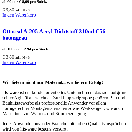
ab 60 nur
€
8,09
pro Stück.
€
9,80
inkl. MwSt
In den Warenkorb
Ottoseal A-205 Acryl-Dichtstoff 310ml C56
betongrau
ab 100 nur
€
2,94
pro Stück.
€
3,80
inkl. MwSt
In den Warenkorb
Wir liefern nicht nur Material... wir liefern Erfolg!
hfs-ware ist ein kundenorientiertes Unternehmen, das sich aufgrund
seiner Agilität auszeichnet. Zur Hauptzielgruppe gehören Bau und
Bauhilfsgewerbe als professionelle Anwender vor allem
normgerechter Montagematerialien sowie Werkzeugen, wie auch
Maschinen zur Wärme- und Stromerzeugung.
Jeder Anwender aus jeder Branche mit hohen Qualitätsansprüchen
wird von hfs-ware bestens versorgt.