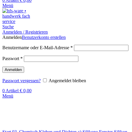
0
Artikel
€
0,00
Menü
Suche
Anmelden / Registrieren
Anmelden
Benutzerkonto erstellen
Benutzername oder E-Mail-Adresse
*
Passwort
*
Anmelden
Passwort vergessen?
Angemeldet bleiben
0
Artikel
€
0,00
Menü
Klick zum Vergrößern
Start
03. Chemisch Kleben und Dichten
c) Silikone
Fenster-Silikon