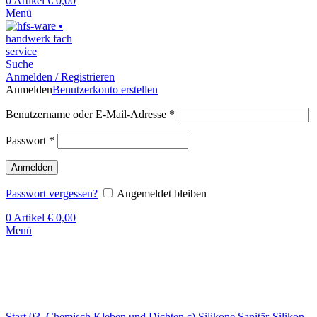
0
Artikel
€
0,00
Menü
Suche
Anmelden / Registrieren
Anmelden
Benutzerkonto erstellen
Benutzername oder E-Mail-Adresse
*
Passwort
*
Anmelden
Passwort vergessen?
Angemeldet bleiben
0
Artikel
€
0,00
Menü
Klick zum Vergrößern
Start
03. Chemisch Kleben und Dichten
c) Silikone
Sanitär-Silikon