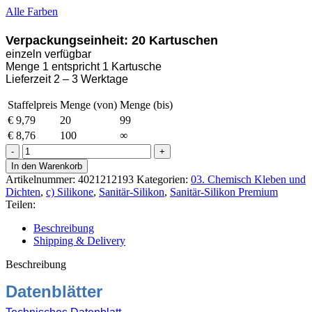
Alle Farben
Verpackungseinheit: 20 Kartuschen
einzeln verfügbar
Menge 1 entspricht 1 Kartusche
Lieferzeit 2 – 3 Werktage
Staffelpreis
Menge (von)
Menge (bis)
€
9,79
20
99
€
8,76
100
∞
Ottoseal
S-
In den Warenkorb
100
Artikelnummer:
4021212193
Kategorien:
03. Chemisch Kleben und
Sanitär-
Dichten
,
c) Silikone
,
Sanitär-Silikon
,
Sanitär-Silikon Premium
Silikon
Teilen:
300ml
C8678
Beschreibung
Matt-
Shipping & Delivery
Silbergrau
Menge
Beschreibung
Datenblätter