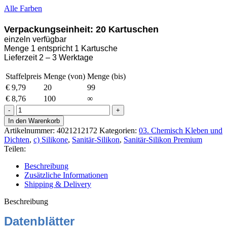
Alle Farben
Verpackungseinheit: 20 Kartuschen
einzeln verfügbar
Menge 1 entspricht 1 Kartusche
Lieferzeit 2 – 3 Werktage
Staffelpreis
Menge (von)
Menge (bis)
€
9,79
20
99
€
8,76
100
∞
Ottoseal
S-
In den Warenkorb
100
Artikelnummer:
4021212172
Kategorien:
03. Chemisch Kleben und
Sanitär-
Dichten
,
c) Silikone
,
Sanitär-Silikon
,
Sanitär-Silikon Premium
Silikon
Teilen:
300ml
C808
Beschreibung
asphaltgrau
Zusätzliche Informationen
Menge
Shipping & Delivery
Beschreibung
Datenblätter