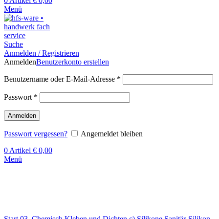
0
Artikel
€
0,00
Menü
Suche
Anmelden / Registrieren
Anmelden
Benutzerkonto erstellen
Benutzername oder E-Mail-Adresse
*
Passwort
*
Anmelden
Passwort vergessen?
Angemeldet bleiben
0
Artikel
€
0,00
Menü
Klick zum Vergrößern
Start
03. Chemisch Kleben und Dichten
c) Silikone
Sanitär-Silikon