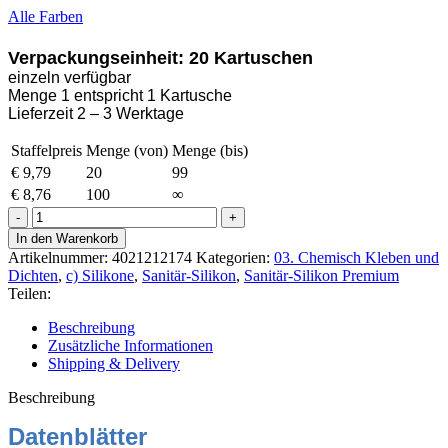
Alle Farben
Verpackungseinheit: 20 Kartuschen
einzeln verfügbar
Menge 1 entspricht 1 Kartusche
Lieferzeit 2 – 3 Werktage
Staffelpreis
Menge (von)
Menge (bis)
€
9,79
20
99
€
8,76
100
∞
Ottoseal
S-
In den Warenkorb
100
Artikelnummer:
4021212174
Kategorien:
03. Chemisch Kleben und
Sanitär-
Dichten
,
c) Silikone
,
Sanitär-Silikon
,
Sanitär-Silikon Premium
Silikon
Teilen:
300ml
C116
Beschreibung
schneeweiß
Zusätzliche Informationen
Menge
Shipping & Delivery
Beschreibung
Datenblätter