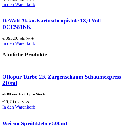
In den Warenkorb
DeWalt Akku-Kartuschenpistole 18,0 Volt
DCE581NK
€
393,00
inkl. MwSt
In den Warenkorb
Ähnliche Produkte
Ottopur Turbo 2K Zargenschaum Schaumexpress
210ml
ab 80 nur
€
7,51
pro Stück.
€
9,70
inkl. MwSt
In den Warenkorb
Weicon Sprühkleber 500ml