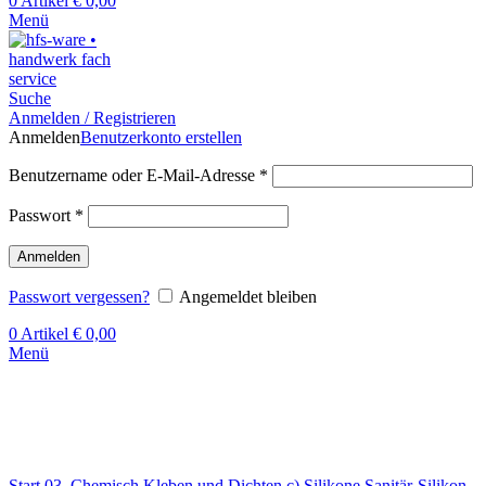
0
Artikel
€
0,00
Menü
Suche
Anmelden / Registrieren
Anmelden
Benutzerkonto erstellen
Benutzername oder E-Mail-Adresse
*
Passwort
*
Anmelden
Passwort vergessen?
Angemeldet bleiben
0
Artikel
€
0,00
Menü
Klick zum Vergrößern
Start
03. Chemisch Kleben und Dichten
c) Silikone
Sanitär-Silikon