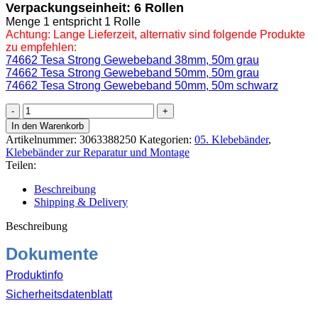
Verpackungseinheit: 6 Rollen
Menge 1 entspricht 1 Rolle
Achtung: Lange Lieferzeit, alternativ sind folgende Produkte
zu empfehlen:
74662 Tesa Strong Gewebeband 38mm, 50m grau
74662 Tesa Strong Gewebeband 50mm, 50m grau
74662 Tesa Strong Gewebeband 50mm, 50m schwarz
56388
Tesa
In den Warenkorb
Extra
Artikelnummer:
3063388250
Kategorien:
05. Klebebänder
,
Power
Klebebänder zur Reparatur und Montage
Universal
Teilen:
Steinband
50mm,
Beschreibung
25m
Shipping & Delivery
schwarz
Menge
Beschreibung
Dokumente
Produktinfo
Sicherheitsdatenblatt