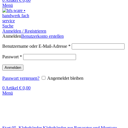
0
Artikel
€
0,00
Menü
Suche
Anmelden / Registrieren
Anmelden
Benutzerkonto erstellen
Benutzername oder E-Mail-Adresse
*
Passwort
*
Anmelden
Passwort vergessen?
Angemeldet bleiben
0
Artikel
€
0,00
Menü
Klick zum Vergrößern
Start
05. Klebebänder
Klebebänder zur Reparatur und Montage