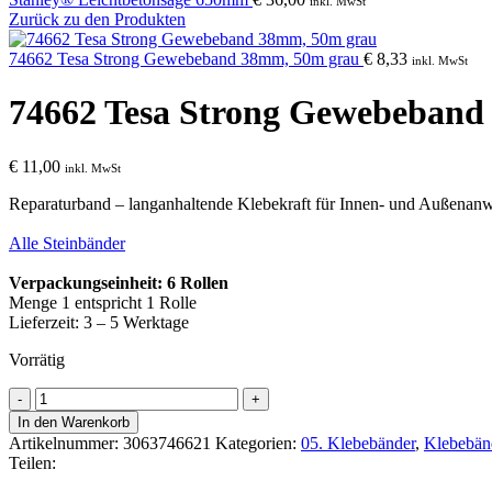
inkl. MwSt
Zurück zu den Produkten
74662 Tesa Strong Gewebeband 38mm, 50m grau
€
8,33
inkl. MwSt
74662 Tesa Strong Gewebeband
€
11,00
inkl. MwSt
Reparaturband – langanhaltende Klebekraft für Innen- und Außenan
Alle Steinbänder
Verpackungseinheit: 6 Rollen
Menge 1 entspricht 1 Rolle
Lieferzeit: 3 – 5 Werktage
Vorrätig
74662
Tesa
In den Warenkorb
Strong
Artikelnummer:
3063746621
Kategorien:
05. Klebebänder
,
Klebebän
Gewebeband
Teilen:
50mm,