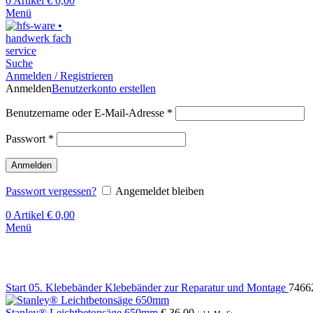
0
Artikel
€
0,00
Menü
Suche
Anmelden / Registrieren
Anmelden
Benutzerkonto erstellen
Benutzername oder E-Mail-Adresse
*
Passwort
*
Anmelden
Passwort vergessen?
Angemeldet bleiben
0
Artikel
€
0,00
Menü
Klick zum Vergrößern
Start
05. Klebebänder
Klebebänder zur Reparatur und Montage
7466
Stanley® Leichtbetonsäge 650mm
€
36,00