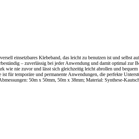
ell einsetzbares Klebeband, das leicht zu benutzen ist und selbst auf
ständig – zuverlässig bei jeder Anwendung und damit optimal zur Be
ark wie nie zuvor und lässt sich gleichzeitig leicht abrollen und beq
t für temporäre und permanente Anwendungen, die perfekte Unterstützu
z; Abmessungen: 50m x 50mm, 50m x 38mm; Material: Synthese-Kauts