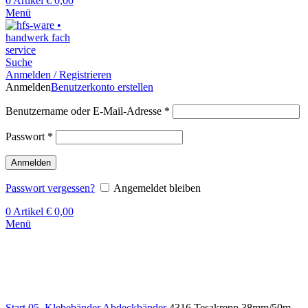
0
Artikel
€
0,00
Menü
Suche
Anmelden / Registrieren
Anmelden
Benutzerkonto erstellen
Benutzername oder E-Mail-Adresse
*
Passwort
*
Anmelden
Passwort vergessen?
Angemeldet bleiben
0
Artikel
€
0,00
Menü
Klick zum Vergrößern
Start
05. Klebebänder
Abdeckbänder
4316 Tesakrepp 38mm/50m