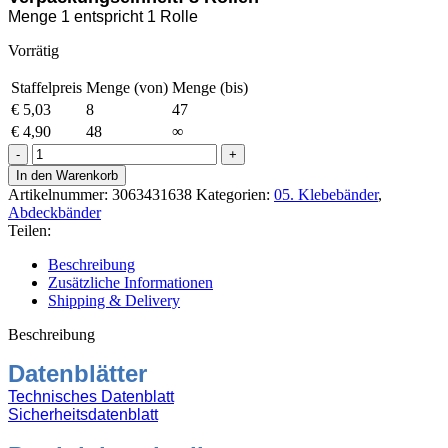
Menge 1 entspricht 1 Rolle
Vorrätig
Staffelpreis
Menge (von)
Menge (bis)
€
5,03
8
47
€
4,90
48
∞
4316
Tesakrepp
In den Warenkorb
38mm/50m
Artikelnummer:
3063431638
Kategorien:
05. Klebebänder
,
Menge
Abdeckbänder
Teilen:
Beschreibung
Zusätzliche Informationen
Shipping & Delivery
Beschreibung
Datenblätter
Technisches Datenblatt
Sicherheitsdatenblatt