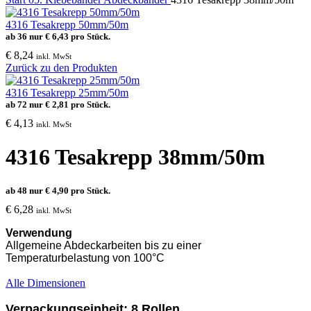
4316 Tesakrepp 50mm/50m
ab 36 nur
€
6,43
pro Stück.
€
8,24
inkl. MwSt
Zurück zu den Produkten
4316 Tesakrepp 25mm/50m
ab 72 nur
€
2,81
pro Stück.
€
4,13
inkl. MwSt
4316 Tesakrepp 38mm/50m
ab 48 nur
€
4,90
pro Stück.
€
6,28
inkl. MwSt
Verwendung
Allgemeine Abdeckarbeiten bis zu einer
Temperaturbelastung von 100°C
Alle Dimensionen
Verpackungseinheit: 8 Rollen