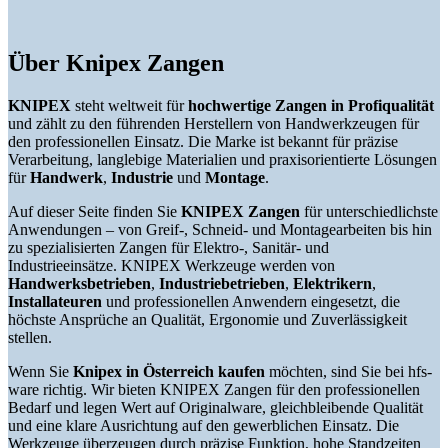
Über Knipex Zangen
KNIPEX
steht weltweit für
hochwertige Zangen in Profiqualität
und zählt zu den führenden Herstellern von Handwerkzeugen für
den professionellen Einsatz. Die Marke ist bekannt für präzise
Verarbeitung, langlebige Materialien und praxisorientierte Lösungen
für
Handwerk
,
Industrie
und
Montage
.
Auf dieser Seite finden Sie
KNIPEX Zangen
für unterschiedlichste
Anwendungen – von Greif-, Schneid- und Montagearbeiten bis hin
zu spezialisierten Zangen für Elektro-, Sanitär- und
Industrieeinsätze. KNIPEX Werkzeuge werden von
Handwerksbetrieben
,
Industriebetrieben
,
Elektrikern
,
Installateuren
und professionellen Anwendern eingesetzt, die
höchste Ansprüche an Qualität, Ergonomie und Zuverlässigkeit
stellen.
Wenn Sie
Knipex in Österreich kaufen
möchten, sind Sie bei hfs-
ware richtig. Wir bieten KNIPEX Zangen für den professionellen
Bedarf und legen Wert auf Originalware, gleichbleibende Qualität
und eine klare Ausrichtung auf den gewerblichen Einsatz. Die
Werkzeuge überzeugen durch präzise Funktion, hohe Standzeiten