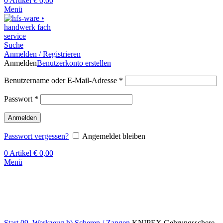
0
Artikel
€
0,00
Menü
Suche
Anmelden / Registrieren
Anmelden
Benutzerkonto erstellen
Benutzername oder E-Mail-Adresse
*
Passwort
*
Anmelden
Passwort vergessen?
Angemeldet bleiben
0
Artikel
€
0,00
Menü
Klick zum Vergrößern
Start
09. Werkzeug
h) Scheren / Zangen
KNIPEX Gehrungsschere