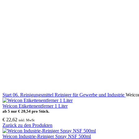
Start
06. Reinigungsmittel
Reiniger für Gewerbe und Industrie
Weicon
Weicon Etikettenentferner 1 Liter
ab 5 nur
€
20,54
pro Stück.
€
22,62
inkl. MwSt
Zurück zu den Produkten
Weicon Industrie-Reiniger Spray NSF 500ml