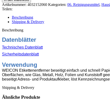
Spray
Artikelnummer:
4032152060
Kategorien:
06. Reinigungsmittel
,
Haush
500ml
Teilen:
Menge
Beschreibung
Shipping & Delivery
Beschreibung
Datenblätter
Technisches Datenblatt
Sicherheitsdatenblatt
Verwendung
WEICON Etikettenentferner beseitigt einfach und schnell Papie
Oberflächen, wie Glas, Metall, Holz, Folien und Kunststoff geei
beseitigt Adress- und Produktaufkleber, löst Kennzeichnungset
Shipping & Delivery
Ähnliche Produkte