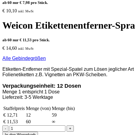
ab 60 nur
€
7,98
pro Stück.
€
10,10
inkl. MwSt
Weicon Etikettenentferner-Spr
ab 60 nur
€
11,53
pro Stück.
€
14,60
inkl. MwSt
Alle Gebindegrößen
Etiketten-Entferner m
it Spezial-Spatel
zum Lösen jeglicher Art 
Folienetiketten z.B. Vignetten an PKW-Scheiben.
Verpackungseinheit: 12 Dosen
Menge 1 entspricht 1 Dose
Lieferzeit: 3-5 Werktage
Staffelpreis
Menge (von)
Menge (bis)
€
12,71
12
59
€
11,53
60
∞
Weicon
Etikettenentferner-
In den Warenkorb