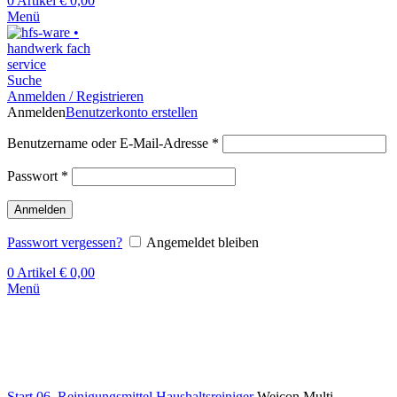
0
Artikel
€
0,00
Menü
Suche
Anmelden / Registrieren
Anmelden
Benutzerkonto erstellen
Benutzername oder E-Mail-Adresse
*
Passwort
*
Anmelden
Passwort vergessen?
Angemeldet bleiben
0
Artikel
€
0,00
Menü
Klick zum Vergrößern
Start
06. Reinigungsmittel
Haushaltsreiniger
Weicon Multi-