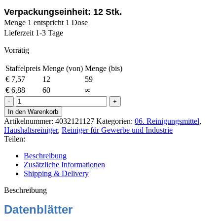
Verpackungseinheit: 12 Stk.
Menge 1 entspricht 1 Dose
Lieferzeit 1-3 Tage
Vorrätig
Staffelpreis
Menge (von)
Menge (bis)
€
7,57
12
59
€
6,88
60
∞
Weicon
Multi-
In den Warenkorb
Schaumspray
Artikelnummer:
4032121127
Kategorien:
06. Reinigungsmittel
,
400ml
Haushaltsreiniger
,
Reiniger für Gewerbe und Industrie
Menge
Teilen:
Beschreibung
Zusätzliche Informationen
Shipping & Delivery
Beschreibung
Datenblätter