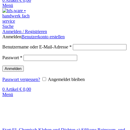
0
Artikel
€
0,00
Menü
Suche
Anmelden / Registrieren
Anmelden
Benutzerkonto erstellen
Benutzername oder E-Mail-Adresse
*
Passwort
*
Anmelden
Passwort vergessen?
Angemeldet bleiben
0
Artikel
€
0,00
Menü
Klick zum Vergrößern
Start
03. Chemisch Kleben und Dichten
c) Silikone
Reinraum- und