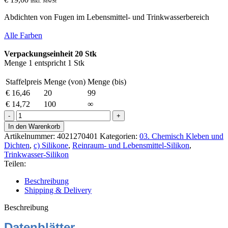
inkl. MwSt
Abdichten von Fugen im Lebensmittel- und Trinkwasserbereich
Alle Farben
Verpackungseinheit 20 Stk
Menge 1 entspricht 1 Stk
Staffelpreis
Menge (von)
Menge (bis)
€
16,46
20
99
€
14,72
100
∞
Ottoseal
S-
In den Warenkorb
27
Artikelnummer:
4021270401
Kategorien:
03. Chemisch Kleben und
Lebensmittel-
Dichten
,
c) Silikone
,
Reinraum- und Lebensmittel-Silikon
,
Trinkwasser-
Trinkwasser-Silikon
Silikon
Teilen:
310ml
C01
Beschreibung
weiß
Shipping & Delivery
Menge
Beschreibung
Datenblätter