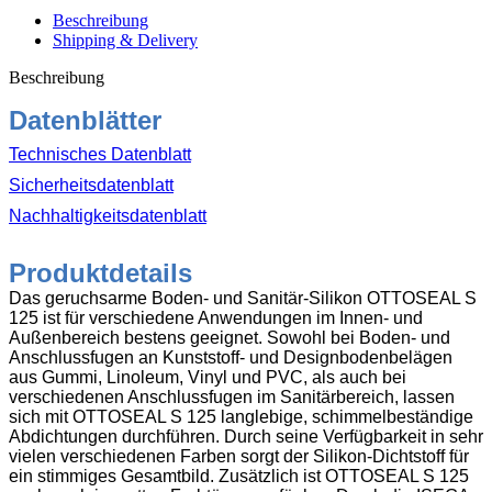
geruchsarm
Beschreibung
400ml
Shipping & Delivery
C8427
matt
Beschreibung
vintage
Menge
Datenblätter
Technisches Datenblatt
Sicherheitsdatenblatt
Nachhaltigkeitsdatenblatt
Produktdetails
Das geruchsarme Boden- und Sanitär-Silikon OTTOSEAL S
125 ist für verschiedene Anwendungen im Innen- und
Außenbereich bestens geeignet. Sowohl bei Boden- und
Anschlussfugen an Kunststoff- und Designbodenbelägen
aus Gummi, Linoleum, Vinyl und PVC, als auch bei
verschiedenen Anschlussfugen im Sanitärbereich, lassen
sich mit OTTOSEAL S 125 langlebige, schimmelbeständige
Abdichtungen durchführen. Durch seine Verfügbarkeit in sehr
vielen verschiedenen Farben sorgt der Silikon-Dichtstoff für
ein stimmiges Gesamtbild. Zusätzlich ist OTTOSEAL S 125