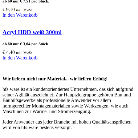
ab 60 nur
€
7,51
pro Stück.
€
9,10
inkl. MwSt
In den Warenkorb
Acryl HDD weiß 300ml
ab 60 nur
€
3,64
pro Stück.
€
4,40
inkl. MwSt
In den Warenkorb
Wir liefern nicht nur Material... wir liefern Erfolg!
hfs-ware ist ein kundenorientiertes Unternehmen, das sich aufgrund
seiner Agilität auszeichnet. Zur Hauptzielgruppe gehören Bau und
Bauhilfsgewerbe als professionelle Anwender vor allem
normgerechter Montagematerialien sowie Werkzeugen, wie auch
Maschinen zur Wärme- und Stromerzeugung.
Jeder Anwender aus jeder Branche mit hohen Qualitätsansprüchen
wird von hfs-ware bestens versorgt.