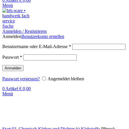
0
Artikel
€
0,00
Menü
Suche
Anmelden / Registrieren
Anmelden
Benutzerkonto erstellen
Benutzername oder E-Mail-Adresse
*
Passwort
*
Anmelden
Passwort vergessen?
Angemeldet bleiben
0
Artikel
€
0,00
Menü
Klick zum Vergrößern
Start
03. Chemisch Kleben und Dichten
b) Klebstoffe
Illbruck