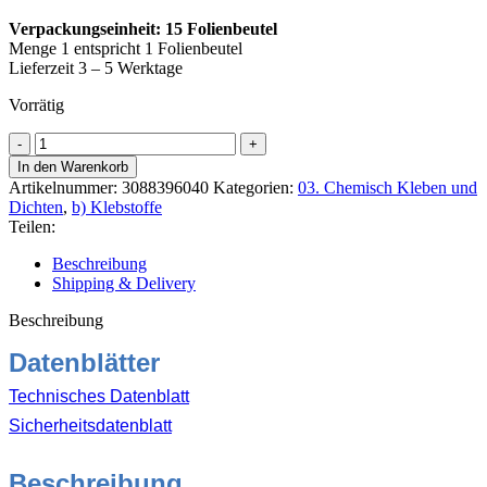
Verpackungseinheit: 15
Folienbeutel
Menge 1 entspricht 1 Folienbeutel
Lieferzeit 3 – 5 Werktage
Vorrätig
Illbruck
OS201
In den Warenkorb
Fensterkitt
Artikelnummer:
3088396040
Kategorien:
03. Chemisch Kleben und
585ml
Dichten
,
b) Klebstoffe
RAL
Teilen:
8024
beigebraun
Beschreibung
Menge
Shipping & Delivery
Beschreibung
Datenblätter
Technisches Datenblatt
Sicherheitsdatenblatt
Beschreibung