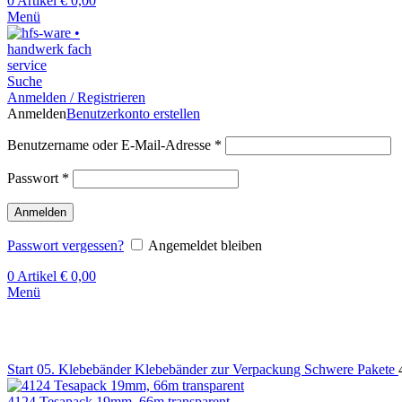
0
Artikel
€
0,00
Menü
Suche
Anmelden / Registrieren
Anmelden
Benutzerkonto erstellen
Benutzername oder E-Mail-Adresse
*
Passwort
*
Anmelden
Passwort vergessen?
Angemeldet bleiben
0
Artikel
€
0,00
Menü
Klick zum Vergrößern
Start
05. Klebebänder
Klebebänder zur Verpackung
Schwere Pakete
4124 Tesapack 19mm, 66m transparent