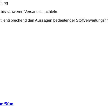
itung
en bis schweren Versandschachteln
gt, entsprechend den Aussagen bedeutender Stoffverwertungsfi
9mm/50m