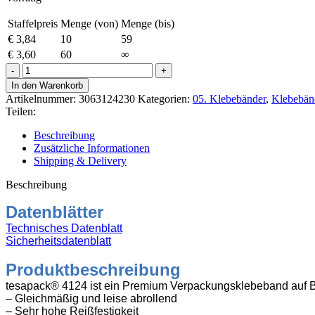
Staffelpreis
Menge (von)
Menge (bis)
€
3,84
10
59
€
3,60
60
∞
4124
Tesapack
In den Warenkorb
30mm,
Artikelnummer:
3063124230
Kategorien:
05. Klebebänder
,
Klebebän
66m
Teilen:
braun
Menge
Beschreibung
Zusätzliche Informationen
Shipping & Delivery
Beschreibung
Datenblätter
Technisches Datenblatt
Sicherheitsdatenblatt
Produktbeschreibung
tesapack® 4124 ist ein Premium Verpackungsklebeband auf Ba
– Gleichmäßig und leise abrollend
– Sehr hohe Reißfestigkeit