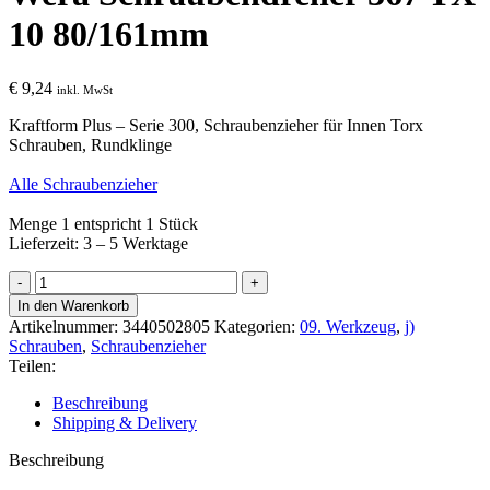
10 80/161mm
€
9,24
inkl. MwSt
Kraftform Plus – Serie 300, Schraubenzieher für Innen Torx
Schrauben, Rundklinge
Alle Schraubenzieher
Menge 1 entspricht 1 Stück
Lieferzeit: 3 – 5 Werktage
Wera
Schraubendreher
In den Warenkorb
367
Artikelnummer:
3440502805
Kategorien:
09. Werkzeug
,
j)
TX
Schrauben
,
Schraubenzieher
10
Teilen:
80/161mm
Menge
Beschreibung
Shipping & Delivery
Beschreibung