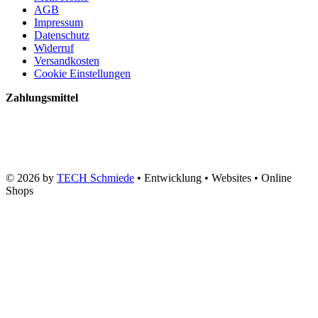
AGB
Impressum
Datenschutz
Widerruf
Versandkosten
Cookie Einstellungen
Zahlungsmittel
© 2026 by
TECH Schmiede
• Entwicklung • Websites • Online
Shops
Home
Aktuelles
Produkte
>> Sale <<
Energietechnik
Preisanpassung
Download
Kontakt