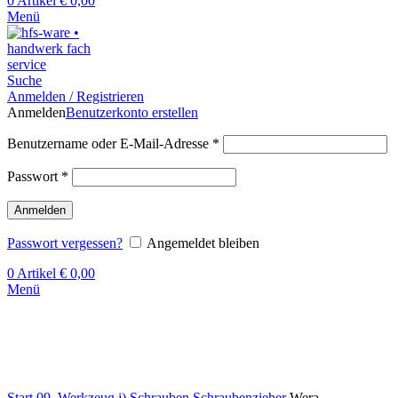
0
Artikel
€
0,00
Menü
Suche
Anmelden / Registrieren
Anmelden
Benutzerkonto erstellen
Benutzername oder E-Mail-Adresse
*
Passwort
*
Anmelden
Passwort vergessen?
Angemeldet bleiben
0
Artikel
€
0,00
Menü
Klick zum Vergrößern
Start
09. Werkzeug
j) Schrauben
Schraubenzieher
Wera