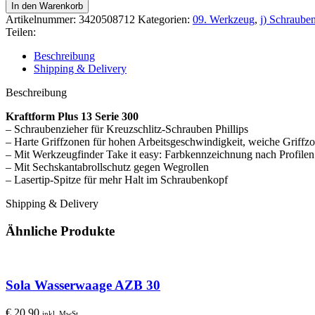
Schraubendreher
In den Warenkorb
350
Artikelnummer:
3420508712
Kategorien:
09. Werkzeug
,
j) Schraube
PH
Teilen:
1
200/298mm
Beschreibung
Menge
Shipping & Delivery
Beschreibung
Kraftform Plus 13 Serie 300
– Schraubenzieher für Kreuzschlitz-Schrauben Phillips
– Harte Griffzonen für hohen Arbeitsgeschwindigkeit, weiche Griff
– Mit Werkzeugfinder Take it easy: Farbkennzeichnung nach Profil
– Mit Sechskantabrollschutz gegen Wegrollen
– Lasertip-Spitze für mehr Halt im Schraubenkopf
Shipping & Delivery
Ähnliche Produkte
Sola Wasserwaage AZB 30
€
20,90
inkl. MwSt