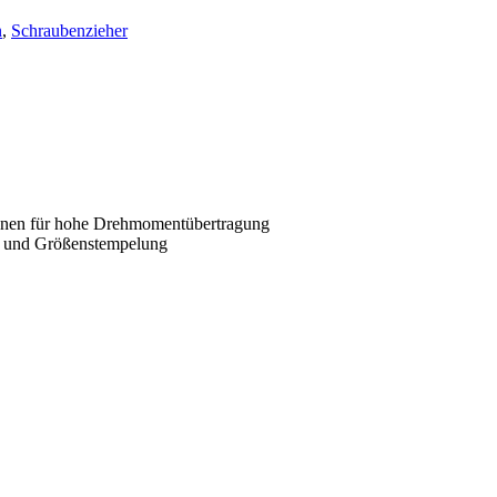
n
,
Schraubenzieher
zonen für hohe Drehmomentübertragung
en und Größenstempelung