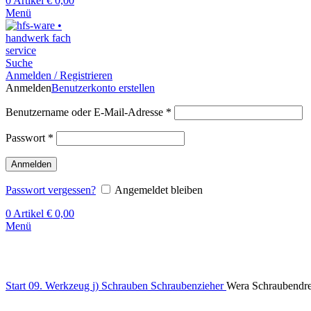
0
Artikel
€
0,00
Menü
Suche
Anmelden / Registrieren
Anmelden
Benutzerkonto erstellen
Benutzername oder E-Mail-Adresse
*
Passwort
*
Anmelden
Passwort vergessen?
Angemeldet bleiben
0
Artikel
€
0,00
Menü
Klick zum Vergrößern
Start
09. Werkzeug
j) Schrauben
Schraubenzieher
Wera Schraubendr