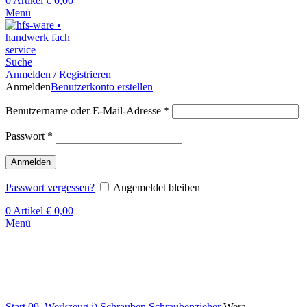
0
Artikel
€
0,00
Menü
Suche
Anmelden / Registrieren
Anmelden
Benutzerkonto erstellen
Benutzername oder E-Mail-Adresse
*
Passwort
*
Anmelden
Passwort vergessen?
Angemeldet bleiben
0
Artikel
€
0,00
Menü
Klick zum Vergrößern
Start
09. Werkzeug
j) Schrauben
Schraubenzieher
Wera