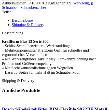
334
Artikelnummer:
3410500763
Kategorien:
09. Werkzeug
,
j)
1,2
Schrauben
,
Schraubenzieher
x
Teilen:
7
x
Beschreibung
150/255
Shipping & Delivery
mm
Schlitz
Beschreibung
Menge
Kraftform Plus 13 Serie 300
– Schlitz-Schraubenzieher – Werkstattklinge
– Mehrkomponentiger Kraftform Griff für schnelles und
ergonomisches Verschrauben
– Mit Werkzeugfinder Take it easy: Farbkennzeichnung nach
Profilen und Größenstempelung
– Mit Sechskantabrollschutz gegen Wegrollen
– Lasertip-Spitze für mehr Halt im Schraubenkopf
Shipping & Delivery
Ähnliche Produkte
Bosch Säbelsägeblätter BIM-Flexible S922BF Metall