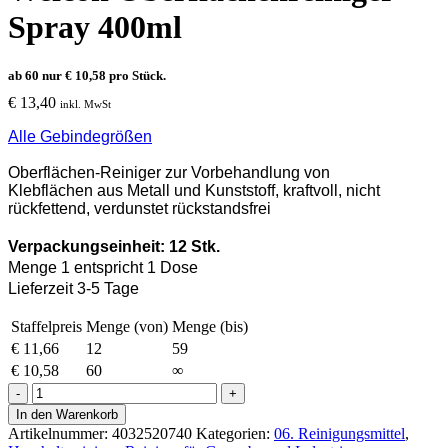
Spray 400ml
ab 60 nur
€
10,58
pro Stück.
€
13,40
inkl. MwSt
Alle Gebindegrößen
Oberflächen-Reiniger zur Vorbehandlung von
Klebflächen
aus Metall und Kunststoff,
kraftvoll, nicht
rückfettend,
verdunstet r
ückstandsfrei
Verpackungseinheit: 12 Stk.
Menge 1 entspricht 1 Dose
Lieferzeit 3-5 Tage
Staffelpreis
Menge (von)
Menge (bis)
€
11,66
12
59
€
10,58
60
∞
Weicon
Oberflächenreiniger
In den Warenkorb
Spray
Artikelnummer:
4032520740
Kategorien:
06. Reinigungsmittel
,
400ml