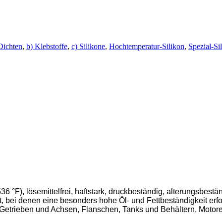
Dichten
,
b) Klebstoffe
,
c) Silikone
,
Hochtemperatur-Silikon
,
Spezial-Si
°F), lösemittelfrei, haftstark, druckbeständig, alterungsbest
, bei denen eine besonders hohe Öl- und Fettbeständigkeit erfor
ieben und Achsen, Flanschen, Tanks und Behältern, Motoren 