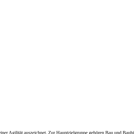
seiner Agilität auszeichnet. Zur Hauptzielgruppe gehören Bau und Bauh