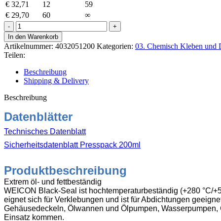
€
32,71
12
59
€
29,70
60
∞
Weicon
Black-
In den Warenkorb
Seal
Artikelnummer:
4032051200
Kategorien:
03. Chemisch Kleben und 
Hochtemperatur-
Teilen:
Silikon
200ml
Beschreibung
schwarz
Shipping & Delivery
Menge
Beschreibung
Datenblätter
Technisches Datenblatt
Sicherheitsdatenblatt Presspack 200ml
Produktbeschreibung
Extrem öl- und fettbeständig
WEICON Black-Seal ist hochtemperaturbeständig (+280 °C/+536 
eignet sich für Verklebungen und ist für Abdichtungen geeignet
Gehäusedeckeln, Ölwannen und Ölpumpen, Wasserpumpen, Getr
Einsatz kommen.