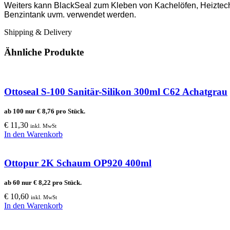
Weiters kann BlackSeal zum Kleben von Kachelöfen, Heiztechnik
Benzintank uvm. verwendet werden.
Shipping & Delivery
Ähnliche Produkte
Ottoseal S-100 Sanitär-Silikon 300ml C62 Achatgrau
ab 100 nur
€
8,76
pro Stück.
€
11,30
inkl. MwSt
In den Warenkorb
Ottopur 2K Schaum OP920 400ml
ab 60 nur
€
8,22
pro Stück.
€
10,60
inkl. MwSt
In den Warenkorb