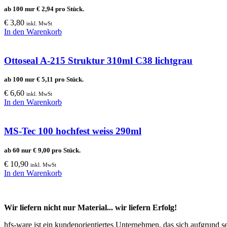
ab 100 nur
€
2,94
pro Stück.
€
3,80
inkl. MwSt
In den Warenkorb
Ottoseal A-215 Struktur 310ml C38 lichtgrau
ab 100 nur
€
5,11
pro Stück.
€
6,60
inkl. MwSt
In den Warenkorb
MS-Tec 100 hochfest weiss 290ml
ab 60 nur
€
9,00
pro Stück.
€
10,90
inkl. MwSt
In den Warenkorb
Wir liefern nicht nur Material... wir liefern Erfolg!
hfs-ware ist ein kundenorientiertes Unternehmen, das sich aufgrund 