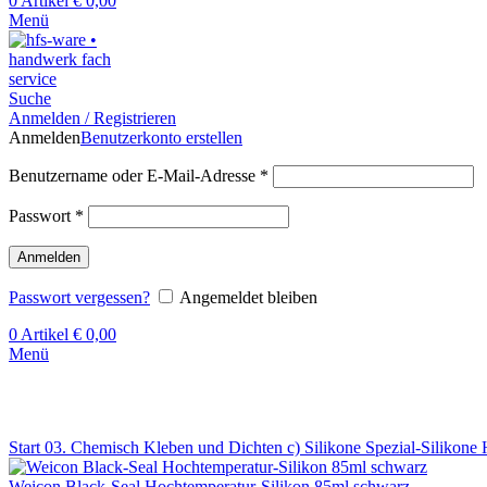
0
Artikel
€
0,00
Menü
Suche
Anmelden / Registrieren
Anmelden
Benutzerkonto erstellen
Benutzername oder E-Mail-Adresse
*
Passwort
*
Anmelden
Passwort vergessen?
Angemeldet bleiben
0
Artikel
€
0,00
Menü
Klick zum Vergrößern
Start
03. Chemisch Kleben und Dichten
c) Silikone
Spezial-Silikone
Weicon Black-Seal Hochtemperatur-Silikon 85ml schwarz