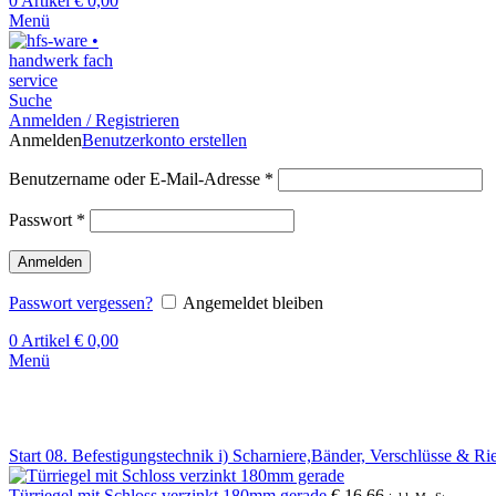
0
Artikel
€
0,00
Menü
Suche
Anmelden / Registrieren
Anmelden
Benutzerkonto erstellen
Benutzername oder E-Mail-Adresse
*
Passwort
*
Anmelden
Passwort vergessen?
Angemeldet bleiben
0
Artikel
€
0,00
Menü
Klick zum Vergrößern
Start
08. Befestigungstechnik
i) Scharniere,Bänder, Verschlüsse & Ri
Türriegel mit Schloss verzinkt 180mm gerade
€
16,66