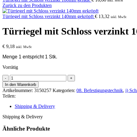
inkl. MwSt
Zurück zu den Produkten
Türriegel mit Schloss verzinkt 140mm gekröpft
€
13,32
inkl. MwSt
Türriegel mit Schloss verzinkt
€
9,18
inkl. MwSt
Menge 1 entspricht 1 Stk.
Vorrätig
Türriegel
mit
In den Warenkorb
Schloss
Artikelnummer:
3150257
Kategorien:
08. Befestigungstechnik
,
i) Sc
verzinkt
Teilen:
160mm
gerade
Shipping & Delivery
Menge
Shipping & Delivery
Ähnliche Produkte