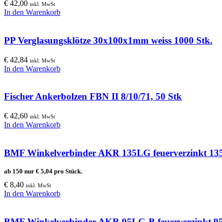
€
42,00
inkl. MwSt
In den Warenkorb
PP Verglasungsklötze 30x100x1mm weiss 1000 Stk.
€
42,84
inkl. MwSt
In den Warenkorb
Fischer Ankerbolzen FBN II 8/10/71, 50 Stk
€
42,60
inkl. MwSt
In den Warenkorb
BMF Winkelverbinder AKR 135LG feuerverzinkt 13
ab 150 nur
€
5,04
pro Stück.
€
8,40
inkl. MwSt
In den Warenkorb
BMF Winkelverbinder AKR 95LG-B feuerverzinkt 