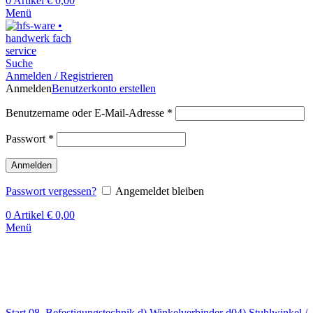
0
Artikel
€
0,00
Menü
Suche
Anmelden / Registrieren
Anmelden
Benutzerkonto erstellen
Benutzername oder E-Mail-Adresse
*
Passwort
*
Anmelden
Passwort vergessen?
Angemeldet bleiben
0
Artikel
€
0,00
Menü
Klick zum Vergrößern
Start
08. Befestigungstechnik
d) Winkelverbinder
d04) Stuhlwinkel /