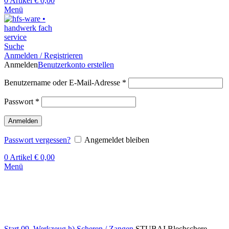
0
Artikel
€
0,00
Menü
Suche
Anmelden / Registrieren
Anmelden
Benutzerkonto erstellen
Benutzername oder E-Mail-Adresse
*
Passwort
*
Anmelden
Passwort vergessen?
Angemeldet bleiben
0
Artikel
€
0,00
Menü
Klick zum Vergrößern
Start
09. Werkzeug
h) Scheren / Zangen
STUBAI Blechschere