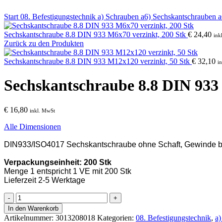
Start
08. Befestigungstechnik
a) Schrauben
a6) Sechskantschrauben
a
Sechskantschraube 8.8 DIN 933 M6x70 verzinkt, 200 Stk
€
24,40
ink
Zurück zu den Produkten
Sechskantschraube 8.8 DIN 933 M12x120 verzinkt, 50 Stk
€
32,10
i
Sechskantschraube 8.8 DIN 933 
€
16,80
inkl. MwSt
Alle Dimensionen
DIN933/ISO4017 Sechskantschraube ohne Schaft, Gewinde bis 
Verpackungseinheit: 200 Stk
Menge 1 entspricht 1 VE mit 200 Stk
Lieferzeit 2-5 Werktage
Sechskantschraube
8.8
In den Warenkorb
DIN
Artikelnummer:
3013208018
Kategorien:
08. Befestigungstechnik
,
a)