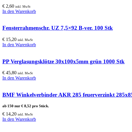
€
2,60
inkl. MwSt
In den Warenkorb
Fensterrahmenschr. UZ 7,5×92 B-ver. 100 Stk
€
15,20
inkl. MwSt
In den Warenkorb
PP Verglasungsklötze 30x100x5mm grün 1000 Stk
€
45,80
inkl. MwSt
In den Warenkorb
BMF Winkelverbinder AKR 285 feuerverzinkt 285
ab 150 nur
€
8,52
pro Stück.
€
14,20
inkl. MwSt
In den Warenkorb