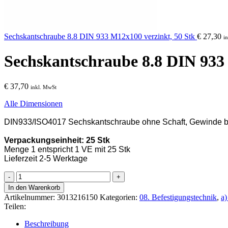
Sechskantschraube 8.8 DIN 933 M12x100 verzinkt, 50 Stk
€
27,30
i
Sechskantschraube 8.8 DIN 933 
€
37,70
inkl. MwSt
Alle Dimensionen
DIN933/ISO4017 Sechskantschraube ohne Schaft, Gewinde bis 
Verpackungseinheit: 25 Stk
Menge 1 entspricht 1 VE mit 25 Stk
Lieferzeit 2-5 Werktage
Sechskantschraube
8.8
In den Warenkorb
DIN
Artikelnummer:
3013216150
Kategorien:
08. Befestigungstechnik
,
a)
933
Teilen:
M16x150
verzinkt,
Beschreibung