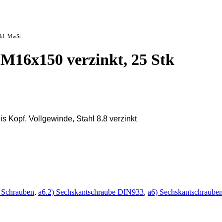
nkl. MwSt
M16x150 verzinkt, 25 Stk
Kopf, Vollgewinde, Stahl 8.8 verzinkt
 Schrauben
,
a6.2) Sechskantschraube DIN933
,
a6) Sechskantschraube