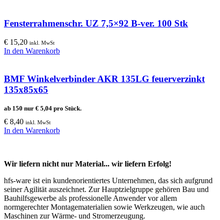
Fensterrahmenschr. UZ 7,5×92 B-ver. 100 Stk
€
15,20
inkl. MwSt
In den Warenkorb
BMF Winkelverbinder AKR 135LG feuerverzinkt
135x85x65
ab 150 nur
€
5,04
pro Stück.
€
8,40
inkl. MwSt
In den Warenkorb
Wir liefern nicht nur Material... wir liefern Erfolg!
hfs-ware ist ein kundenorientiertes Unternehmen, das sich aufgrund
seiner Agilität auszeichnet. Zur Hauptzielgruppe gehören Bau und
Bauhilfsgewerbe als professionelle Anwender vor allem
normgerechter Montagematerialien sowie Werkzeugen, wie auch
Maschinen zur Wärme- und Stromerzeugung.