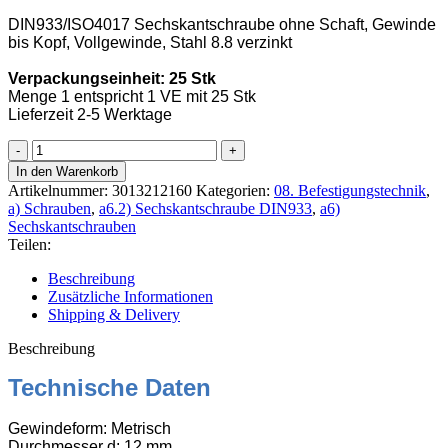
DIN933/ISO4017 Sechskantschraube ohne Schaft, Gewinde
bis Kopf, Vollgewinde, Stahl 8.8 verzinkt
Verpackungseinheit: 25 Stk
Menge 1 entspricht 1 VE mit 25 Stk
Lieferzeit 2-5 Werktage
Sechskantschraube
8.8
In den Warenkorb
DIN
Artikelnummer:
3013212160
Kategorien:
08. Befestigungstechnik
,
933
a) Schrauben
,
a6.2) Sechskantschraube DIN933
,
a6)
M12x160
Sechskantschrauben
verzinkt,
Teilen:
25
Stk
Beschreibung
Menge
Zusätzliche Informationen
Shipping & Delivery
Beschreibung
Technische Daten
Gewindeform: Metrisch
Durchmesser d: 12 mm