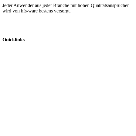
Jeder Anwender aus jeder Branche mit hohen Qualitätsansprüchen
wird von hfs-ware bestens versorgt.
Quicklinks
Home
Shop
Produkt-Kategorien
Energietechnik
Magazin
Aktuelles
Kontakt
Rechtliches
Mein Konto
AGB
Impressum