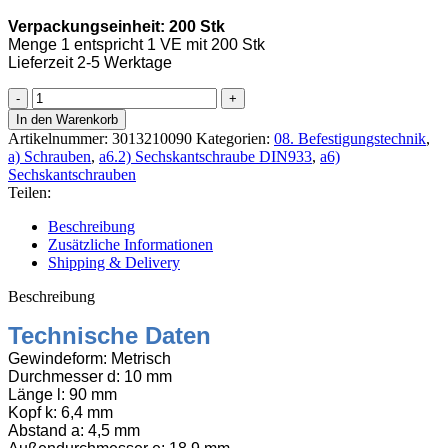
Verpackungseinheit: 200 Stk
Menge 1 entspricht 1 VE mit 200 Stk
Lieferzeit 2-5 Werktage
Sechskantschraube
8.8
In den Warenkorb
DIN
Artikelnummer:
3013210090
Kategorien:
08. Befestigungstechnik
,
933
a) Schrauben
,
a6.2) Sechskantschraube DIN933
,
a6)
M10x90
Sechskantschrauben
verzinkt,
Teilen:
100
Stk
Beschreibung
Menge
Zusätzliche Informationen
Shipping & Delivery
Beschreibung
Technische Daten
Gewindeform: Metrisch
Durchmesser d: 10 mm
Länge l: 90 mm
Kopf k: 6,4 mm
Abstand a: 4,5 mm