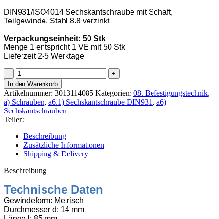
DIN931/ISO4014 Sechskantschraube mit Schaft,
Teilgewinde, Stahl 8.8 verzinkt
Verpackungseinheit: 50 Stk
Menge 1 entspricht 1 VE mit 50 Stk
Lieferzeit 2-5 Werktage
Sechskantschraube
8.8
In den Warenkorb
DIN
Artikelnummer:
3013114085
Kategorien:
08. Befestigungstechnik
,
931
a) Schrauben
,
a6.1) Sechskantschraube DIN931
,
a6)
M14x85
Sechskantschrauben
verzinkt,
Teilen:
50
Stk
Beschreibung
Menge
Zusätzliche Informationen
Shipping & Delivery
Beschreibung
Technische Daten
Gewindeform: Metrisch
Durchmesser d: 14 mm
Länge l: 85 mm