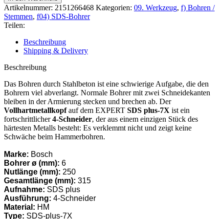
7X
Artikelnummer:
2151266468
Kategorien:
09. Werkzeug
,
f) Bohren /
Hammerbohrer
Stemmen
,
f04) SDS-Bohrer
Ø-6,0
Teilen:
x
315/250
Beschreibung
Menge
Shipping & Delivery
Beschreibung
Das Bohren durch Stahlbeton ist eine schwierige Aufgabe, die den
Bohrern viel abverlangt. Normale Bohrer mit zwei Schneidekanten
bleiben in der Armierung stecken und brechen ab. Der
Vollhartmetallkopf
auf dem EXPERT
SDS plus-7X
ist ein
fortschrittlicher
4-Schneider
, der aus einem einzigen Stück des
härtesten Metalls besteht: Es verklemmt nicht und zeigt keine
Schwäche beim Hammerbohren.
Marke:
Bosch
Bohrer ø (mm):
6
Nutlänge (mm):
250
Gesamtlänge (mm):
315
Aufnahme:
SDS plus
Ausführung:
4-Schneider
Material:
HM
Type:
SDS-plus-7X