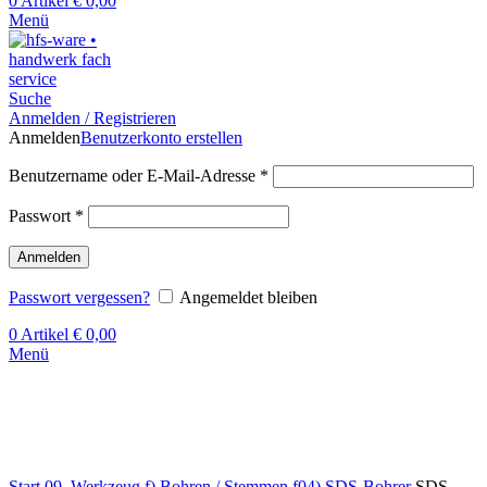
0
Artikel
€
0,00
Menü
Suche
Anmelden / Registrieren
Anmelden
Benutzerkonto erstellen
Benutzername oder E-Mail-Adresse
*
Passwort
*
Anmelden
Passwort vergessen?
Angemeldet bleiben
0
Artikel
€
0,00
Menü
Klick zum Vergrößern
Start
09. Werkzeug
f) Bohren / Stemmen
f04) SDS-Bohrer
SDS-