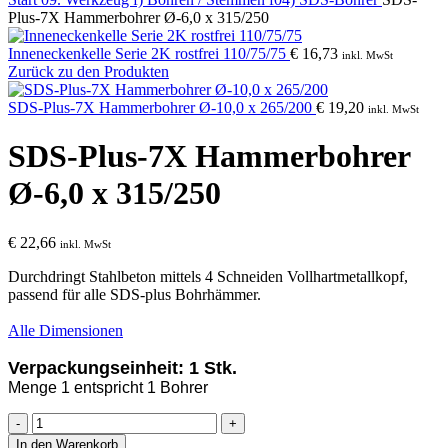
Plus-7X Hammerbohrer Ø-6,0 x 315/250
Inneneckenkelle Serie 2K rostfrei 110/75/75
€
16,73
inkl. MwSt
Zurück zu den Produkten
SDS-Plus-7X Hammerbohrer Ø-10,0 x 265/200
€
19,20
inkl. MwSt
SDS-Plus-7X Hammerbohrer
Ø-6,0 x 315/250
€
22,66
inkl. MwSt
Durchdringt Stahlbeton mittels 4 Schneiden Vollhartmetallkopf,
p
assend für alle SDS-plus Bohrhämmer.
Alle Dimensionen
Verpackungseinheit: 1 Stk.
Menge 1 entspricht 1 Bohrer
SDS-
Plus-
In den Warenkorb