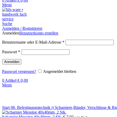
0
Artikel
€
0,00
Menü
Suche
Anmelden / Registrieren
Anmelden
Benutzerkonto erstellen
Benutzername oder E-Mail-Adresse
*
Passwort
*
Anmelden
Passwort vergessen?
Angemeldet bleiben
0
Artikel
€
0,00
Menü
Klick zum Vergrößern
Start
08. Befestigungstechnik
i) Scharniere,Bänder, Verschlüsse & Ri
Scharnier Messing 40x40mm, 2 Stk.
€
7,02