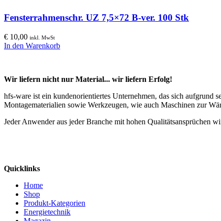
Fensterrahmenschr. UZ 7,5×72 B-ver. 100 Stk
€
10,00
inkl. MwSt
In den Warenkorb
Wir liefern nicht nur Material... wir liefern Erfolg!
hfs-ware ist ein kundenorientiertes Unternehmen, das sich aufgrund 
Montagematerialien sowie Werkzeugen, wie auch Maschinen zur Wä
Jeder Anwender aus jeder Branche mit hohen Qualitätsansprüchen wir
Quicklinks
Home
Shop
Produkt-Kategorien
Energietechnik
Magazin