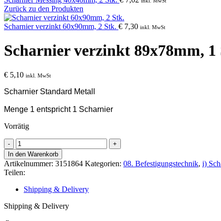
inkl. MwSt
Zurück zu den Produkten
Scharnier verzinkt 60x90mm, 2 Stk.
€
7,30
inkl. MwSt
Scharnier verzinkt 89x78mm, 1 
€
5,10
inkl. MwSt
Scharnier Standard Metall
Menge 1 entspricht 1 Scharnier
Vorrätig
Scharnier
verzinkt
In den Warenkorb
89x78mm,
Artikelnummer:
3151864
Kategorien:
08. Befestigungstechnik
,
i) Sc
1
Teilen:
Stk.
Menge
Shipping & Delivery
Shipping & Delivery