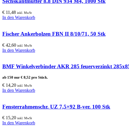
Sechskantmutter 8.8 DIN 934 M4, 1000 Stk
€
11,48
inkl. MwSt
In den Warenkorb
Fischer Ankerbolzen FBN II 8/10/71, 50 Stk
€
42,60
inkl. MwSt
In den Warenkorb
BMF Winkelverbinder AKR 285 feuerverzinkt 285
ab 150 nur
€
8,52
pro Stück.
€
14,20
inkl. MwSt
In den Warenkorb
Fensterrahmenschr. UZ 7,5×92 B-ver. 100 Stk
€
15,20
inkl. MwSt
In den Warenkorb